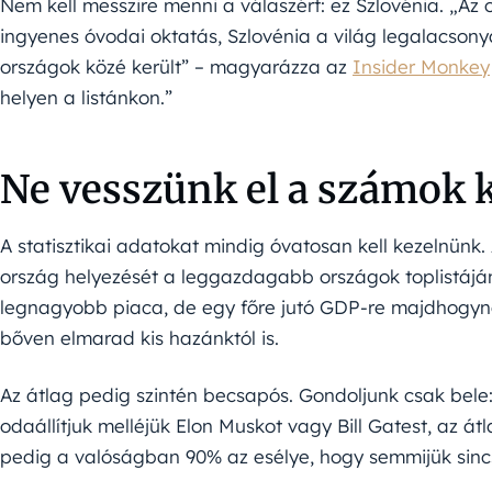
Nem kell messzire menni a válaszért: ez Szlovénia. „Az
ingyenes óvodai oktatás, Szlovénia a világ legalacson
országok közé került” – magyarázza az
Insider Monkey
helyen a listánkon.”
Ne vesszünk el a számok 
A statisztikai adatokat mindig óvatosan kell kezelnünk
ország helyezését a leggazdagabb országok toplistáján
legnagyobb piaca, de egy főre jutó GDP-re majdhogyne
bőven elmarad kis hazánktól is.
Az átlag pedig szintén becsapós. Gondoljunk csak bele:
odaállítjuk melléjük Elon Muskot vagy Bill Gatest, az á
pedig a valóságban 90% az esélye, hogy semmijük sinc