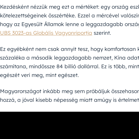
Kezdésként nézzük meg ezt a mértéket: egy ország eszk
kötelezettségeinek összértéke. Ezzel a mércével valósz
hogy az Egyesült Államok lenne a leggazdagabb ország,
UBS 3023-as Globális Vagyonriportja
szerint.
Ez egyébként nem csak annyit tesz, hogy komfortosan k
százaléka a második leggazdagabb nemzet, Kína adat
számítana, mindössze 84 billió dollárral. Ez is több, mi
egészét veri meg, mint egészet.
Magyarországot inkább meg sem próbáljuk összehasonl
hozzá, a jóval kisebb népesség miatt amúgy is értelmet