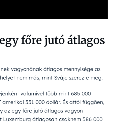
gy főre jutó átlagos
gyének vagyonának átlagos mennyisége az
 helyet nem más, mint Svájc szerezte meg.
ejenként valamivel több mint 685 000
” amerikai 551 000 dollár. És attól függően,
y az egy főre jutó átlagos vagyon
nt Luxemburg átlagosan csaknem 586 000