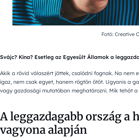
Fotó: Creative
Svájc? Kína? Esetleg az Egyesült Államok a leggaz
Akik a rövid válaszért jöttek, csalódni fognak. Na nem 
igaz, nem csak egyet, hanem rögtön ötöt. Ugyanis a g
vagy gazdasági mutatóban meghatározni. Mik tehát a
A leggazdagabb ország a h
vagyona alapján