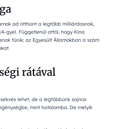
ága
lamok ad otthont a legtöbb milliárdosnak,
14-gyel. Függetlenül attól, hogy Kína
tosnak tűnik: az Egyesült Államokban a szám
okat.
égi rátával
csekvés lehet, de a legtöbbünk sajnos
szegénységbe, mint hatalomba. De melyik