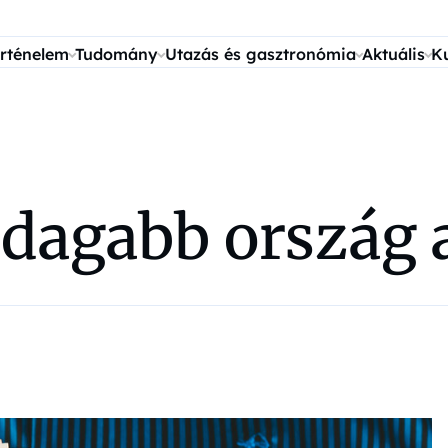
rténelem
Tudomány
Utazás és gasztronómia
Aktuális
K
zdagabb ország 