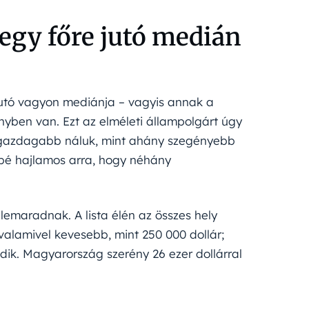
egy főre jutó medián
jutó vagyon mediánja – vagyis annak a
ben van. Ezt az elméleti állampolgárt úgy
 gazdagabb náluk, mint ahány szegényebb
sbé hajlamos arra, hogy néhány
emaradnak. A lista élén az összes hely
valamivel kevesebb, mint 250 000 dollár;
dik. Magyarország szerény 26 ezer dollárral