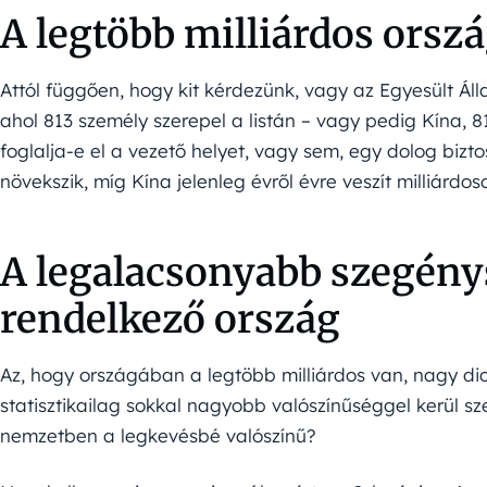
A legtöbb milliárdos orsz
Attól függően, hogy kit kérdezünk, vagy az Egyesült Ál
ahol 813 személy szerepel a listán – vagy pedig Kína, 8
foglalja-e el a vezető helyet, vagy sem, egy dolog biz
növekszik, míg Kína jelenleg évről évre veszít milliárdos
A legalacsonyabb szegénys
rendelkező ország
Az, hogy országában a legtöbb milliárdos van, nagy di
statisztikailag sokkal nagyobb valószínűséggel kerül 
nemzetben a legkevésbé valószínű?