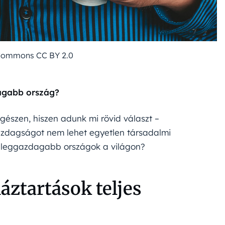
 Commons CC BY 2.0
dagabb ország?
egészen, hiszen adunk mi rövid választ –
azdagságot nem lehet egyetlen társadalmi
 leggazdagabb országok a világon?
áztartások teljes