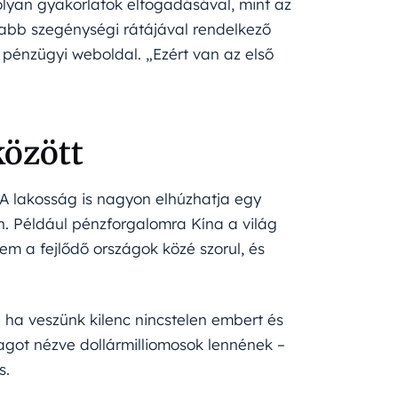
 olyan gyakorlatok elfogadásával, mint az
yabb szegénységi rátájával rendelkező
pénzügyi weboldal. „Ezért van az első
között
. A lakosság is nagyon elhúzhatja egy
. Például pénzforgalomra Kína a világ
m a fejlődő országok közé szorul, és
 ha veszünk kilenc nincstelen embert és
tlagot nézve dollármilliomosok lennének –
s.