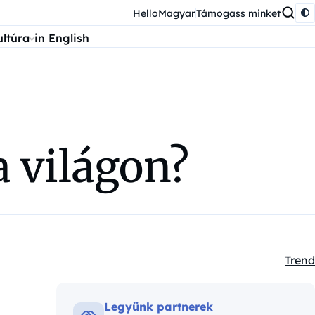
HelloMagyar
Támogass minket
ultúra
in English
a világon?
Trend
Kateg
Legyünk partnerek