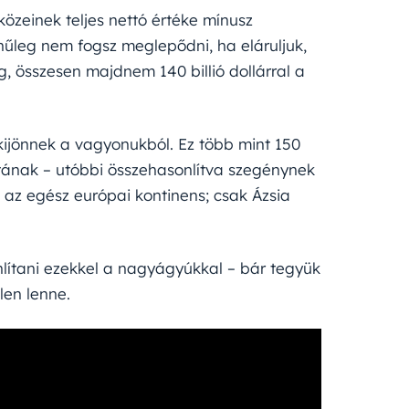
özeinek teljes nettó értéke mínusz
ínűleg nem fogsz meglepődni, ha eláruljuk,
 összesen majdnem 140 billió dollárral a
ijönnek a vagyonukból. Ez több mint 150
ának – utóbbi összehasonlítva szegénynek
nt az egész európai kontinens; csak Ázsia
ítani ezekkel a nagyágyúkkal – bár tegyük
len lenne.