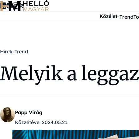
Ugrás a tartalomra
Közélet
Trend
Tö
Hírek
Trend
Melyik a legga
Papp Virág
Közzétéve:
2024.05.21.