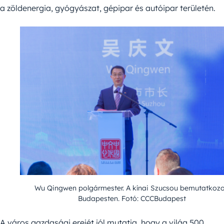
a zöldenergia, gyógyászat, gépipar és autóipar területén.
Wu Qingwen polgármester. A kínai Szucsou bemutatkozo
Budapesten. Fotó: CCCBudapest
A város gazdasági erejét jól mutatja, hogy a világ 500