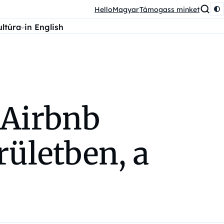
HelloMagyar
Támogass minket
ultúra
in English
 Airbnb
rületben, a