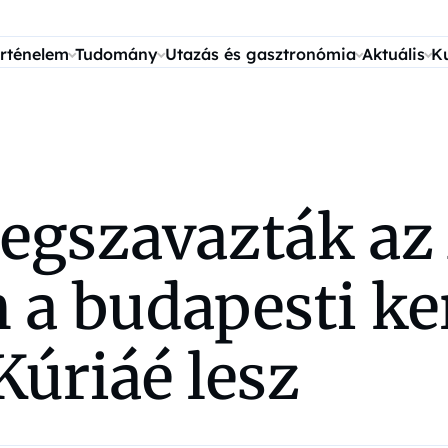
rténelem
Tudomány
Utazás és gasztronómia
Aktuális
K
megszavazták az
n a budapesti ke
Kúriáé lesz