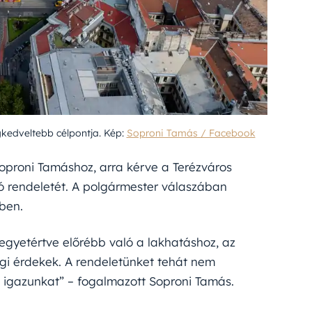
gkedveltebb célpontja. Kép:
Soproni Tamás / Facebook
Soproni Tamáshoz, arra kérve a Terézváros
tó rendeletét. A polgármester válaszában
ben.
 egyetértve előrébb való a lakhatáshoz, az
gi érdekek. A rendeletünket tehát nem
az igazunkat” – fogalmazott Soproni Tamás.