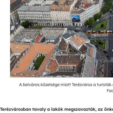
A belváros közelsége miatt Terézváros a turisták
Fa
Terézvárosban tavaly a lakók megszavazták, az önko