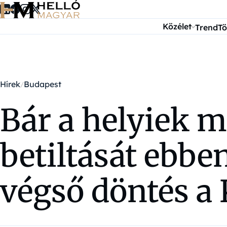
Ugrás a tartalomra
Közélet
Trend
Tö
Hírek
Budapest
Bár a helyiek 
betiltását ebbe
végső döntés a 