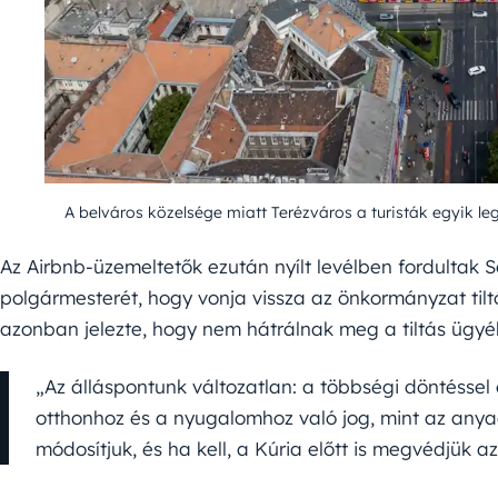
A belváros közelsége miatt Terézváros a turisták egyik le
Az Airbnb-üzemeltetők ezután nyílt levélben fordultak 
polgármesterét, hogy vonja vissza az önkormányzat til
azonban jelezte, hogy nem hátrálnak meg a tiltás ügyé
„Az álláspontunk változatlan: a többségi döntéssel
otthonhoz és a nyugalomhoz való jog, mint az anya
módosítjuk, és ha kell, a Kúria előtt is megvédjük 