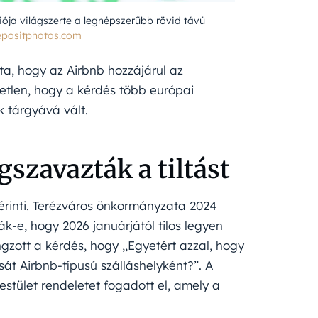
iója világszerte a legnépszerűbb rövid távú
positphotos.com
ta, hogy az Airbnb hozzájárul az
etlen, hogy a kérdés több európai
k tárgyává vált.
szavazták a tiltást
érinti. Terézváros önkormányzata 2024
k-e, hogy 2026 januárjától tilos legyen
gzott a kérdés, hogy ,,Egyetért azzal, hogy
sát Airbnb-típusú szálláshelyként?”. A
testület rendeletet fogadott el, amely a