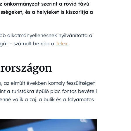
 Az önkormányzat szerint a rövid távú
ségeket, és a helyieket is kiszorítja a
b alkotmányellenesnek nyilvánította a
ságát – számolt be róla a
Telex
.
arországon
b, az elmúlt években komoly feszültséget
nt a turistákra épülő piac fontos bevételi
enné válik a zaj, a bulik és a folyamatos