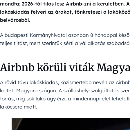
mondta: 2026-tól tilos lesz Airbnb-zni a kerületben.
lakáskiadás felveri az árakat, tönkreteszi a lakóközös
belvárosból.
A budapesti Kormányhivatal azonban 8 hónappal későb
teljes tiltást, mert szerintük sérti a vállalkozás szabad
Airbnb körüli viták Magy
A rövid távú lakáskiadás, közismertebb nevén az Airbn
keltett Magyarországon. A szálláshely-szolgáltatók szeri
forrás, míg sok lakó úgy érzi, a mindennapi élet lehetetl
lakócsere miatt.