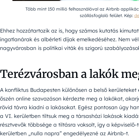
Több mint 150 millió felhasználóval az Airbnb applikác
szállásfoglaló felület. Kép:
de
Ehhez hozzátartozik az is, hogy számos kutatás kimutat
ingatlanárak és albérleti díjak emelkedéséhez. Nem vél
nagyvárosban is politikai viták és szigorú szabályozáso
Terézvárosban a lakók meg
A konfliktus Budapesten különösen a belső kerületeket 
őszén online szavazáson kérdezte meg a lakókat, akarjá
rövid távra kiadni a lakásokat. Egész pontosan úgy han
a VI. kerületben tiltsuk meg a társasházi lakások kiadá
résztvevők többsége a tiltásra voksolt, így a képviselő-
kerületben „nulla napra” engedélyezné az Airbnb-t.