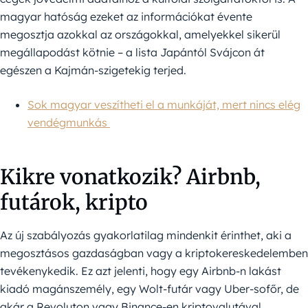
magyar hatóság ezeket az információkat évente
megosztja azokkal az országokkal, amelyekkel sikerül
megállapodást kötnie – a lista Japántól Svájcon át
egészen a Kajmán-szigetekig terjed.
Sok magyar veszítheti el a munkáját, mert nincs elég
vendégmunkás
Kikre vonatkozik? Airbnb,
futárok, kripto
Az új szabályozás gyakorlatilag mindenkit érinthet, aki a
megosztásos gazdaságban vagy a kriptokereskedelemben
tevékenykedik. Ez azt jelenti, hogy egy Airbnb-n lakást
kiadó magánszemély, egy Wolt-futár vagy Uber-sofőr, de
akár a Revoluton vagy Binance-en kriptovalutával