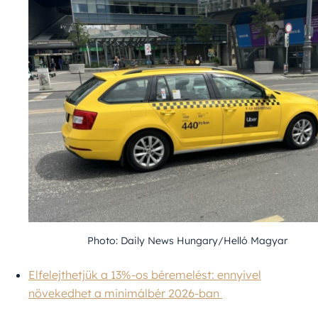
Photo: Daily News Hungary/Helló Magyar
Elfelejthetjük a 13%-os béremelést: ennyivel
növekedhet a minimálbér 2026-ban