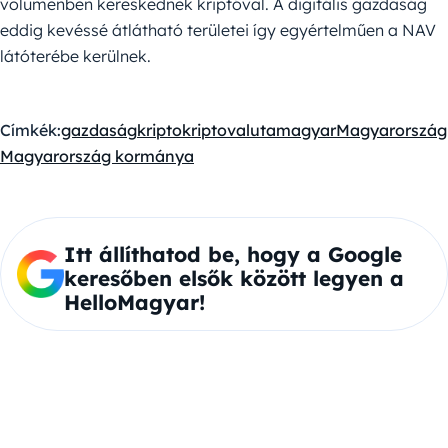
volumenben kereskednek kriptóval. A digitális gazdaság
eddig kevéssé átlátható területei így egyértelműen a NAV
látóterébe kerülnek.
Címkék:
gazdaság
kripto
kriptovaluta
magyar
Magyarország
Magyarország kormánya
Itt állíthatod be, hogy a Google
keresőben elsők között legyen a
HelloMagyar!