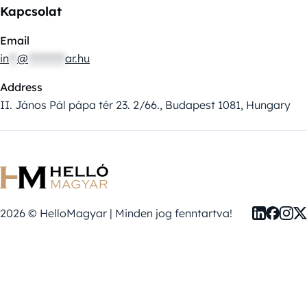
Kapcsolat
Email
in
**
@
*********
ar.hu
Address
II. János Pál pápa tér 23. 2/66., Budapest 1081, Hungary
2026 © HelloMagyar | Minden jog fenntartva!