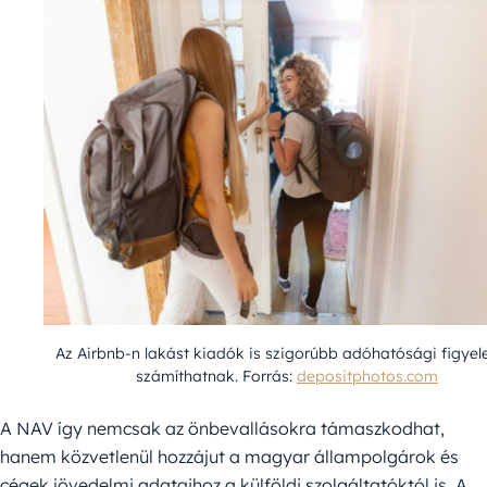
Az Airbnb-n lakást kiadók is szigorúbb adóhatósági figye
számíthatnak. Forrás:
depositphotos.com
A NAV így nemcsak az önbevallásokra támaszkodhat,
hanem közvetlenül hozzájut a magyar állampolgárok és
cégek jövedelmi adataihoz a külföldi szolgáltatóktól is. A