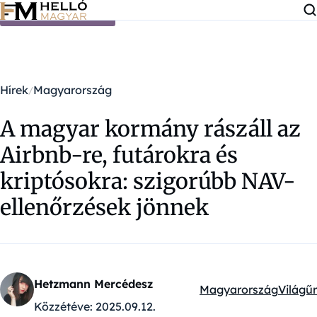
Ugrás a tartalomra
Hírek
Magyarország
A magyar kormány rászáll az
Airbnb-re, futárokra és
kriptósokra: szigorúbb NAV-
ellenőrzések jönnek
Hetzmann Mercédesz
Magyarország
Világűr
Kategóriák:
Közzétéve:
2025.09.12.