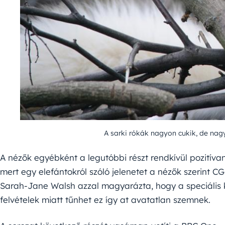
A sarki rókák nagyon cukik, de nag
A nézők egyébként a legutóbbi részt rendkívül pozitívan
mert egy elefántokról szóló jelenetet a nézők szerint C
Sarah-Jane Walsh azzal magyarázta, hogy a speciális 
felvételek miatt tűnhet ez így at avatatlan szemnek.