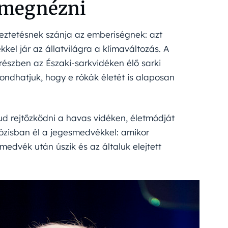
 megnézni
eztetésnek szánja az emberiségnek: azt
el jár az állatvilágra a klímaváltozás. A
részben az Északi-sarkvidéken élő sarki
mondhatjuk, hogy e rókák életét is alaposan
tud rejtőzködni a havas vidéken, életmódját
ózisban él a jegesmedvékkel: amikor
edvék után úszik és az általuk elejtett