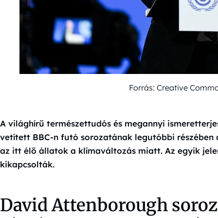
Forrás: Creative Comm
A világhírű természettudós és megannyi ismeretterjes
vetített BBC-n futó sorozatának legutóbbi részében 
az itt élő állatok a klímaváltozás miatt. Az egyik je
kikapcsolták.
David Attenborough soroz