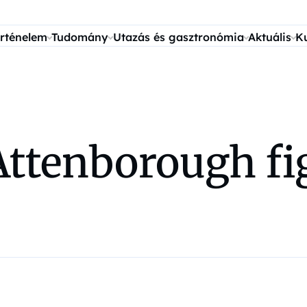
rténelem
Tudomány
Utazás és gasztronómia
Aktuális
K
Attenborough fi