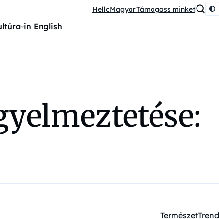
HelloMagyar
Támogass minket
ultúra
in English
gyelmeztetése:
Természet
Trend