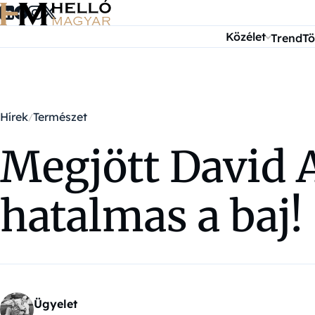
Ugrás a tartalomra
Közélet
Trend
Tö
Hírek
Természet
Megjött David 
hatalmas a baj!
Ügyelet