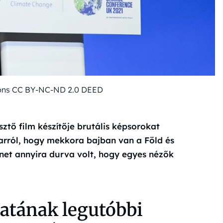
ons CC BY-NC-ND 2.0 DEED
ztő film készítője brutális képsorokat
arról, hogy mekkora bajban van a Föld és
lenet annyira durva volt, hogy egyes nézők
atának legutóbbi