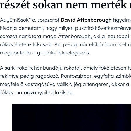
részét sokan nem merték
Az „Emlősök” c. sorozatot
David Attenborough
figyelm
kívánja bemutatni, hogy milyen pusztító következményekk
sorozat narrátora maga Attenborough, aki a legutóbbi 
rókák életére fókuszál. Azt pedig már elöljáróban is el
megborította a globális felmelegedés.
A sarki róka fehér bundájú rókafaj, amely tökéletesen 
tekintve pedig ragadozó. Pontosabban egyfajta szimbi
megfelelő vastagásúvá válik a jég a tengeren, akkor a m
fókák maradványaiból lakik jól.