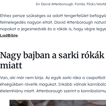
Sir David Attenborough. Forrás: Flickr/Worl
Ehhez persze szükséges az adott tengerfelület befagyás
felmelegedés nagyon eltolt. David Attenborough natur
napokat a jegesmedvék és a rókák is, hogy végre legyen
LadBible
.
Nagy bajban a sarki rókák
miatt
Van, aki már nem bírja. Az egyik sarki róka a csapatból 
éhségükben rávetik magukat. Inkább válnak kannibálok
élelemhiány miatt. Attenborough szerint a kannibalizmu