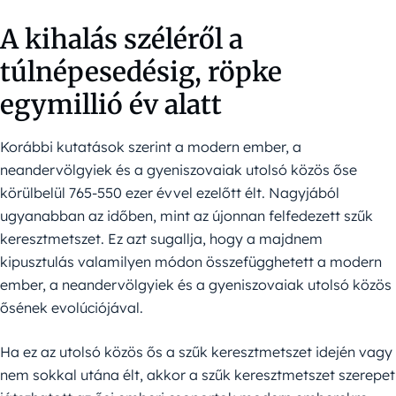
A kihalás széléről a
túlnépesedésig, röpke
egymillió év alatt
Korábbi kutatások szerint a modern ember, a
neandervölgyiek és a gyeniszovaiak utolsó közös őse
körülbelül 765-550 ezer évvel ezelőtt élt. Nagyjából
ugyanabban az időben, mint az újonnan felfedezett szűk
keresztmetszet. Ez azt sugallja, hogy a majdnem
kipusztulás valamilyen módon összefügghetett a modern
ember, a neandervölgyiek és a gyeniszovaiak utolsó közös
ősének evolúciójával.
Ha ez az utolsó közös ős a szűk keresztmetszet idején vagy
nem sokkal utána élt, akkor a szűk keresztmetszet szerepet