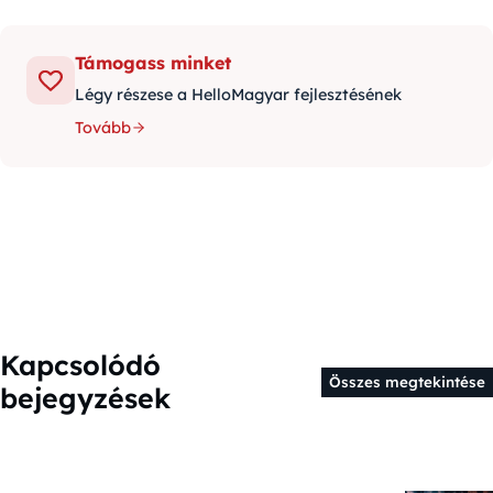
Támogass minket
Légy részese a HelloMagyar fejlesztésének
Tovább
Kapcsolódó
Összes megtekintése
bejegyzések