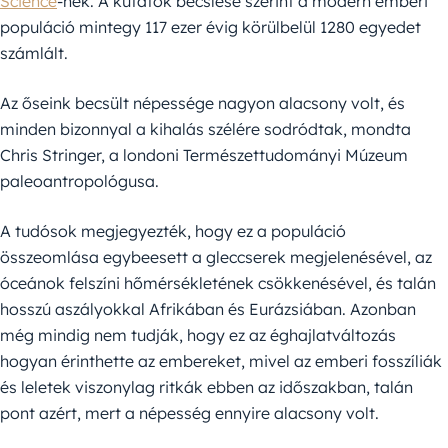
Science
-nek. A kutatók becslése szerint a modern emberi
populáció mintegy 117 ezer évig körülbelül 1280 egyedet
számlált.
Az őseink becsült népessége nagyon alacsony volt, és
minden bizonnyal a kihalás szélére sodródtak, mondta
Chris Stringer, a londoni Természettudományi Múzeum
paleoantropológusa.
A tudósok megjegyezték, hogy ez a populáció
összeomlása egybeesett a gleccserek megjelenésével, az
óceánok felszíni hőmérsékletének csökkenésével, és talán
hosszú aszályokkal Afrikában és Eurázsiában. Azonban
még mindig nem tudják, hogy ez az éghajlatváltozás
hogyan érinthette az embereket, mivel az emberi fosszíliák
és leletek viszonylag ritkák ebben az időszakban, talán
pont azért, mert a népesség ennyire alacsony volt.