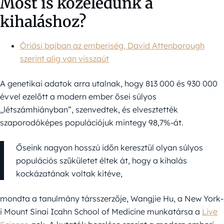
Most is közeledünk a
kihaláshoz?
Óriási bajban az emberiség, David Attenborough
szerint alig van visszaút
A genetikai adatok arra utalnak, hogy 813 000 és 930 000
évvel ezelőtt a modern ember ősei súlyos
„létszámhiányban”, szenvedtek, és elvesztették
szaporodóképes populációjuk mintegy 98,7%-át.
Őseink nagyon hosszú időn keresztül olyan súlyos
populációs szűkületet éltek át, hogy a kihalás
kockázatának voltak kitéve,
mondta a tanulmány társszerzője, Wangjie Hu, a New York-
i Mount Sinai Icahn School of Medicine munkatársa a
Live