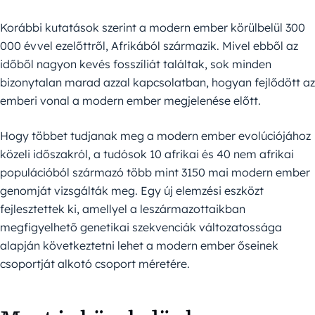
Korábbi kutatások szerint a modern ember körülbelül 300
000 évvel ezelőttről, Afrikából származik. Mivel ebből az
időből nagyon kevés fosszíliát találtak, sok minden
bizonytalan marad azzal kapcsolatban, hogyan fejlődött az
emberi vonal a modern ember megjelenése előtt.
Hogy többet tudjanak meg a modern ember evolúciójához
közeli időszakról, a tudósok 10 afrikai és 40 nem afrikai
populációból származó több mint 3150 mai modern ember
genomját vizsgálták meg. Egy új elemzési eszközt
fejlesztettek ki, amellyel a leszármazottaikban
megfigyelhető genetikai szekvenciák változatossága
alapján következtetni lehet a modern ember őseinek
csoportját alkotó csoport méretére.