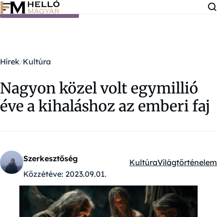
Ugrás a tartalomra
Hírek
Kultúra
Nagyon közel volt egymillió
éve a kihaláshoz az emberi faj
Szerkesztőség
Kultúra
Világtörténelem
Kategóriák:
Közzétéve:
2023.09.01.