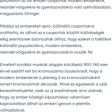
játszhatott az ősi emberi csoportok modern emberekre,
neandervölgyiekre és gyeniszovaiakra való szétválásában,
magyarázta Stringer.
Például az embereket apró, különálló csoportokra
oszthatta, és idővel az e csoportok közötti különbségek
elég jelentősnek bizonyultak ahhoz, hogy ezeket a túlélőket
különálló populációkra, modern emberekre,
neandervölgyiekre és gyeniszovaiakra osszák fel.
Emellett korábbi munkák alapján körülbelül 900-740 ezer
évvel ezelőtt két ősi kromoszóma összeolvadt, hogy a
modern embereknél a jelenleg 2-es kromoszómaként
ismert kromoszómát alkossák. Mivel ez egybeesik a szűk
keresztmetszettel, ezek az új eredmények arra utalnak,
hogy az ember közelgő kipusztulása valamilyen
kapcsolatban állhat az emberi genom e jelentős
változásával.