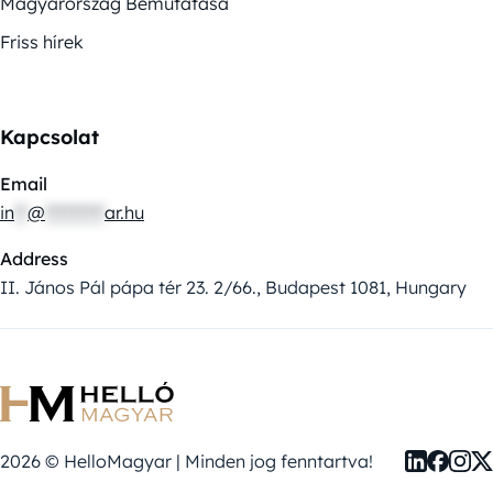
Magyarország Bemutatása
Friss hírek
Kapcsolat
Email
in
**
@
*********
ar.hu
Address
II. János Pál pápa tér 23. 2/66., Budapest 1081, Hungary
2026 © HelloMagyar | Minden jog fenntartva!