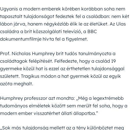
Ugyanis a modern emberek körében korábban soha nem
tapasztalt tulajdonságot fedeztek fel a családban: nem két
lábon járva, hanem négykézláb élik le az életüket. Az Ulas
családra a brit közszolgálati televízió, a BBC
dokumentumfilmje hívta fel a figyelmet.
Prof. Nicholas Humphrey brit tudós tanulmányozta a
családtagok felépítését. Felfedezte, hogy a család 19
gyermeke közül hat is ezzel az érthetetlen tulajdonsággal
született. Tragikus módon a hat gyermek közül az egyik
azóta meghalt.
Humphrey professzor azt mondta: „Még a legextrémebb
tudományos elméletek között sem merült fel soha, hogy a
modern ember visszatérhet állati állapotba.”
„Sok más tulajdonság mellett az a tény különböztet meg