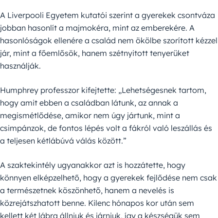
A Liverpooli Egyetem kutatói szerint a gyerekek csontváza
jobban hasonlít a majmokéra, mint az emberekére. A
hasonlóságok ellenére a család nem ökölbe szorított kézzel
jár, mint a főemlősök, hanem szétnyitott tenyerüket
használják.
Humphrey professzor kifejtette: „Lehetségesnek tartom,
hogy amit ebben a családban látunk, az annak a
megismétlődése, amikor nem úgy jártunk, mint a
csimpánzok, de fontos lépés volt a fákról való leszállás és
a teljesen kétlábúvá válás között.”
A szaktekintély ugyanakkor azt is hozzátette, hogy
könnyen elképzelhető, hogy a gyerekek fejlődése nem csak
a természetnek köszönhető, hanem a nevelés is
közrejátszhatott benne. Kilenc hónapos kor után sem
kellett két lábra állniuk és járniuk, így a készségük sem