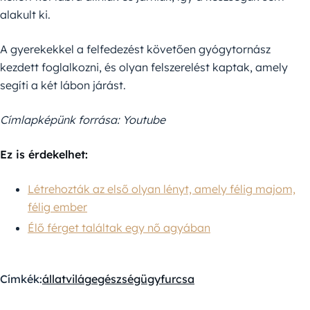
alakult ki.
A gyerekekkel a felfedezést követően gyógytornász
kezdett foglalkozni, és olyan felszerelést kaptak, amely
segíti a két lábon járást.
Címlapképünk forrása: Youtube
Ez is érdekelhet:
Létrehozták az első olyan lényt, amely félig majom,
félig ember
Élő férget találtak egy nő agyában
Címkék:
állatvilág
egészségügy
furcsa