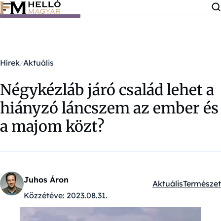
Ugrás a tartalomra
Hírek
Aktuális
Négykézláb járó család lehet a
hiányzó láncszem az ember és
a majom közt?
Juhos Áron
Aktuális
Természet
Kategóriák:
Közzétéve:
2023.08.31.