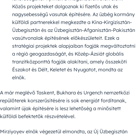
Közös projekteket dolgoznak ki fizetős utak és
nagysebességű vasutak építésére. Az üzbég kormány
külföldi partnerekkel megkezdte a Kína-Kirgizisztán-
Üzbegisztán és az Üzbegisztán-Afganisztán-Pakisztán
vasútvonalak építésének előkészületeit. Ezek a
stratégiai projektek alapjaiban fogják megváltoztatni
a régió geogazdaságát, és Közép-Ázsiát globális
tranzitközponttá fogják alakítani, amely összeköti
Északot és Délt, Keletet és Nyugatot, mondta az
elnök.
A már meglévő Taskent, Bukhara és Urgench nemzetközi
repülőterek korszerűsítésére is sok energiát fordítanak,
valamint újak építésére is lesz lehetőség a minősített
külföldi befektetők részvételével.
Mirziyoyev elnök végezetül elmondta, az Új Üzbegisztán