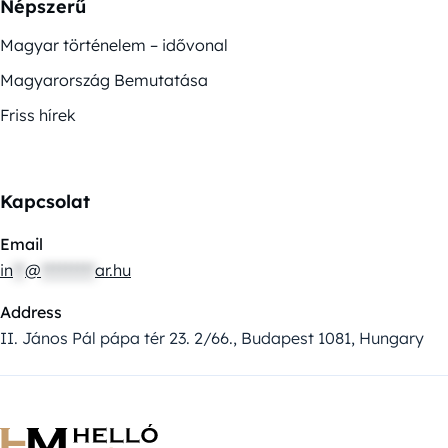
Népszerű
Magyar történelem – idővonal
Magyarország Bemutatása
Friss hírek
Kapcsolat
Email
in
**
@
*********
ar.hu
Address
II. János Pál pápa tér 23. 2/66., Budapest 1081, Hungary