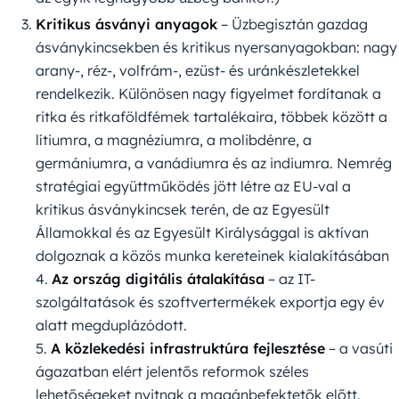
Kritikus ásványi anyagok
– Üzbegisztán gazdag
ásványkincsekben és kritikus nyersanyagokban: nagy
arany-, réz-, volfrám-, ezüst- és uránkészletekkel
rendelkezik. Különösen nagy figyelmet fordítanak a
ritka és ritkaföldfémek tartalékaira, többek között a
lítiumra, a magnéziumra, a molibdénre, a
germániumra, a vanádiumra és az indiumra. Nemrég
stratégiai együttműködés jött létre az EU-val a
kritikus ásványkincsek terén, de az Egyesült
Államokkal és az Egyesült Királysággal is aktívan
dolgoznak a közös munka kereteinek kialakításában
4.
Az ország digitális átalakítása
– az IT-
szolgáltatások és szoftvertermékek exportja egy év
alatt megduplázódott.
5.
A közlekedési infrastruktúra fejlesztése
– a vasúti
ágazatban elért jelentős reformok széles
lehetőségeket nyitnak a magánbefektetők előtt.