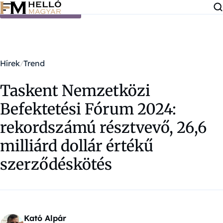
Ugrás a tartalomra
Hírek
Trend
Taskent Nemzetközi
Befektetési Fórum 2024:
rekordszámú résztvevő, 26,6
milliárd dollár értékű
szerződéskötés
Kató Alpár