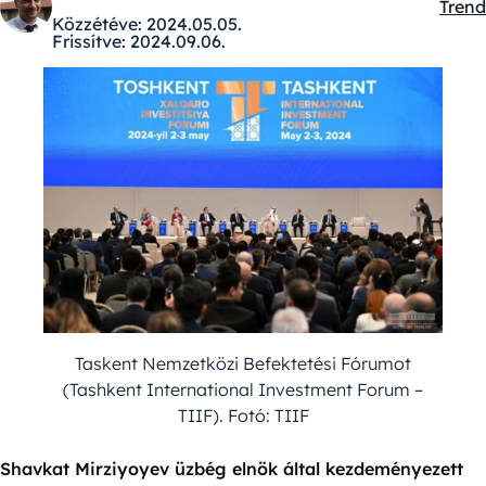
Trend
Kateg
Közzétéve:
2024.05.05.
Frissítve:
2024.09.06.
Taskent Nemzetközi Befektetési Fórumot
(Tashkent International Investment Forum –
TIIF). Fotó: TIIF
Shavkat Mirziyoyev üzbég elnök által kezdeményezett