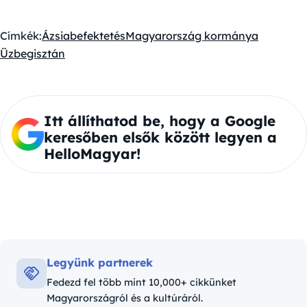
Címkék:
Ázsia
befektetés
Magyarország kormánya
Üzbegisztán
Itt állíthatod be, hogy a Google
keresőben elsők között legyen a
HelloMagyar!
Legyünk partnerek
Fedezd fel több mint 10,000+ cikkünket
Magyarországról és a kultúráról.