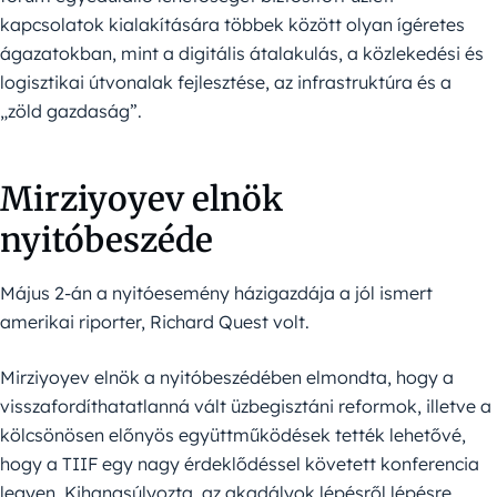
kapcsolatok kialakítására többek között olyan ígéretes
ágazatokban, mint a digitális átalakulás, a közlekedési és
logisztikai útvonalak fejlesztése, az infrastruktúra és a
„zöld gazdaság”.
Mirziyoyev elnök
nyitóbeszéde
Május 2-án a nyitóesemény házigazdája a jól ismert
amerikai riporter, Richard Quest volt.
Mirziyoyev elnök a nyitóbeszédében elmondta, hogy a
visszafordíthatatlanná vált üzbegisztáni reformok, illetve a
kölcsönösen előnyös együttműködések tették lehetővé,
hogy a TIIF egy nagy érdeklődéssel követett konferencia
legyen. Kihangsúlyozta, az akadályok lépésről lépésre