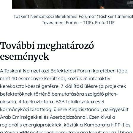
Taskent Nemzetközi Befektetési Fórumot (Tashkent Internat
Investment Forum – TIIF). Fotó: TIIF
További meghatározó
események
A Taskent Nemzetközi Befektetési Fórum keretében több
mint 40 eseményre került sor, köztük 31 interaktív
kerekasztal-beszélgetésre, 7 kiállítási ülésre (a projektek
befektetőknek történő bemutatására szolgáló pitch-
ülések), 4 tájékoztatóra, B2B találkozókra és 3
kormányközi bizottsági ülésre Kirgizisztánnal, az Egyesült
Arab Emírségekkel és Azerbajdzsánnal. Ezen kívül a
regionális energiaprojektek, köztük a Kambarota HPP-1 és
a Yovan HPP építésének bemutatására került sor az Üzbég