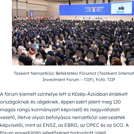
Taskent Nemzetközi Befektetési Fórumot (Tashkent Internat
Investment Forum – TIIF). Fotó: TIIF
A fórum kiemelt színhelye lett a Közép-Ázsiában érdekelt
országoknak és cégeknek, éppen ezért jelent meg 120
magas rangú kormányzati képviselő és nagyvállalati
vezető, illetve olyan befolyásos nemzetközi szervezetek
képviselői, mint az ENSZ, az EBRD, az OPEC és az SCO. A
fórum egyedülálló lehetőséget biztosított üzleti