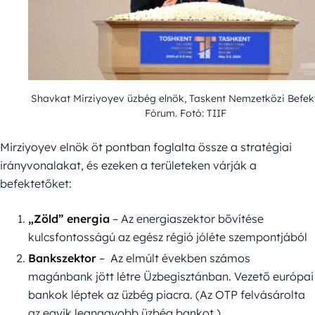
Shavkat Mirziyoyev üzbég elnök, Taskent Nemzetközi Befek
Fórum. Fotó: TIIF
Mirziyoyev elnök öt pontban foglalta össze a stratégiai
irányvonalakat, és ezeken a területeken várják a
befektetőket:
„Zöld” energia
– Az energiaszektor bővítése
kulcsfontosságú az egész régió jóléte szempontjából
Bankszektor
– Az elmúlt években számos
magánbank jött létre Üzbegisztánban. Vezető európai
bankok léptek az üzbég piacra. (Az OTP felvásárolta
az egyik legnagyobb üzbég bankot.)