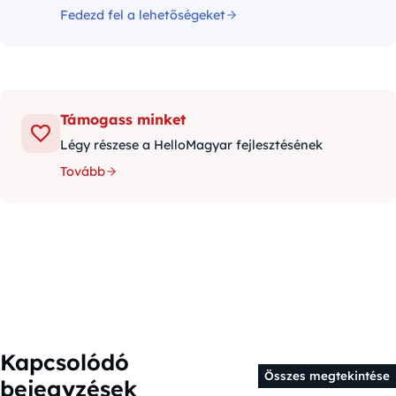
Fedezd fel a lehetőségeket
Támogass minket
Légy részese a HelloMagyar fejlesztésének
Tovább
Kapcsolódó
Összes megtekintése
bejegyzések