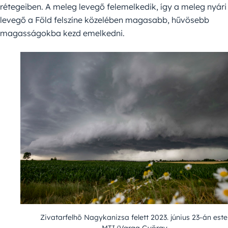
rétegeiben. A meleg levegő felemelkedik, így a meleg nyári
levegő a Föld felszíne közelében magasabb, hűvösebb
magasságokba kezd emelkedni.
Zivatarfelhõ Nagykanizsa felett 2023. június 23-án este
MTI/Varga György