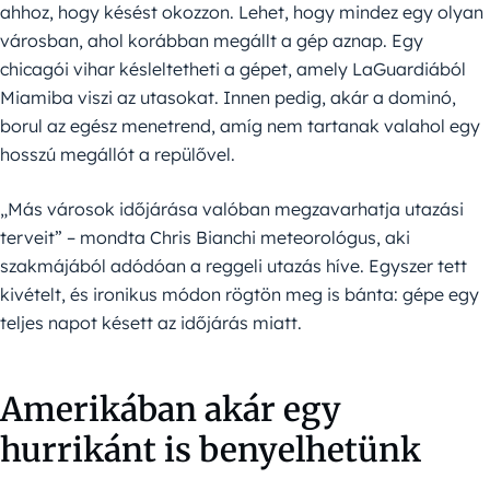
ahhoz, hogy késést okozzon. Lehet, hogy mindez egy olyan
városban, ahol korábban megállt a gép aznap. Egy
chicagói vihar késleltetheti a gépet, amely LaGuardiából
Miamiba viszi az utasokat. Innen pedig, akár a dominó,
borul az egész menetrend, amíg nem tartanak valahol egy
hosszú megállót a repülővel.
„Más városok időjárása valóban megzavarhatja utazási
terveit” – mondta Chris Bianchi meteorológus, aki
szakmájából adódóan a reggeli utazás híve. Egyszer tett
kivételt, és ironikus módon rögtön meg is bánta: gépe egy
teljes napot késett az időjárás miatt.
Amerikában akár egy
hurrikánt is benyelhetünk