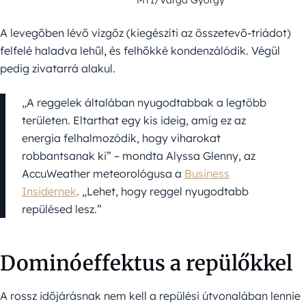
A levegőben lévő vízgőz (kiegészíti az összetevő-triádot)
felfelé haladva lehűl, és felhőkké kondenzálódik. Végül
pedig zivatarrá alakul.
„A reggelek általában nyugodtabbak a legtöbb
területen. Eltarthat egy kis ideig, amíg ez az
energia felhalmozódik, hogy viharokat
robbantsanak ki” – mondta Alyssa Glenny, az
AccuWeather meteorológusa a
Business
Insidernek
. „Lehet, hogy reggel nyugodtabb
repülésed lesz.”
Dominóeffektus a repülőkkel
A rossz időjárásnak nem kell a repülési útvonalában lennie