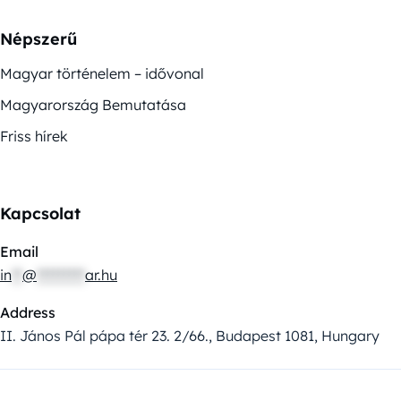
Népszerű
Magyar történelem – idővonal
Magyarország Bemutatása
Friss hírek
Kapcsolat
Email
in
**
@
*********
ar.hu
Address
II. János Pál pápa tér 23. 2/66., Budapest 1081, Hungary