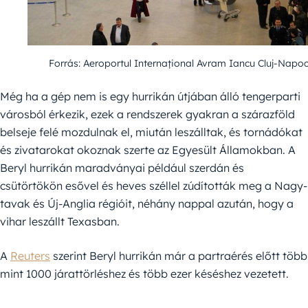
Forrás: Aeroportul Internațional Avram Iancu Cluj-Napo
Még ha a gép nem is egy hurrikán útjában álló tengerparti
városból érkezik, ezek a rendszerek gyakran a szárazföld
belseje felé mozdulnak el, miután leszálltak, és tornádókat
és zivatarokat okoznak szerte az Egyesült Államokban. A
Beryl hurrikán maradványai például szerdán és
csütörtökön esővel és heves széllel zúdították meg a Nagy-
tavak és Új-Anglia régióit, néhány nappal azután, hogy a
vihar leszállt Texasban.
A
Reuters
szerint Beryl hurrikán már a partraérés előtt több
mint 1000 járattörléshez és több ezer késéshez vezetett.