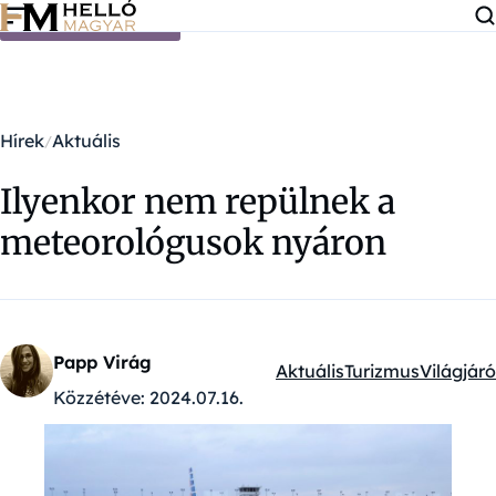
Ugrás a tartalomra
Hírek
Aktuális
Ilyenkor nem repülnek a
meteorológusok nyáron
Papp Virág
Aktuális
Turizmus
Világjáró
Kategóriák:
Közzétéve:
2024.07.16.