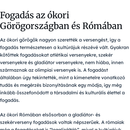
Fogadás az ókori
Görögországban és Rómában
Az ókori görögök nagyon szerették a versengést, így a
fogadás természetesen a kultúrájuk részévé vált. Gyakran
kötöttek fogadásokat atlétikai versenyekre, szekér
versenyekre és gladiátor versenyekre, nem hiába, innen
származnak az olimpiai versenyek is. A fogadást
általában úgy tekintették, mint a kimenetelre vonatkozó
tudás és megérzés bizonyításának egy módja, így még
inkább összefonódott a társadalmi és kulturális élettel a
fogadás.
Az ókori Rómában elsősorban a gladiátor- és
szekérverseny fogadások voltak népszerűek. A rómaiak
még a fogadásokat is “legalizálták”, mivel a kultúrájuk