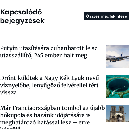
Kapcsolódó
Összes megtekintése
bejegyzések
Putyin utasítására zuhanhatott le az
utasszállító, 245 ember halt meg
Drónt küldtek a Nagy Kék Lyuk nevű
víznyelőbe, lenyűgöző felvétellel tért
vissza
Már Franciaországban tombol az újabb
hőkupola és hazánk időjárására is
meghatározó hatással lesz – erre