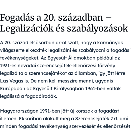
Fogadás a 20. században –
Legalizációk és szabályozások
A 20. század elsősorban arról szólt, hogy a kormányok
világszerte elkezdték legalizálni és szabályozni a fogadási
tevékenységeket. Az Egyesült Államokban például az
1931-es nevadai szerencsejáték-ellenőrzési törvény
legalizálta a szerencsejátékot az államban, így jött létre
Las Vegas is. De nem kell messzire menni, ugyanis
Európában az Egyesült Királyságban 1961-ben váltak
legálissá a fogadóirodák.
Magyarországon 1991-ben jött új korszak a fogadást
illetően. Ekkoriban alakult meg a Szerencsejáték Zrt. ami
minden fogadási tevékenység szervezését és ellenőrzését