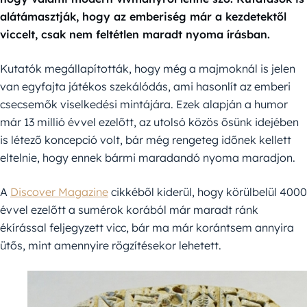
alátámasztják, hogy az emberiség már a kezdetektől
viccelt, csak nem feltétlen maradt nyoma írásban.
Kutatók megállapították, hogy még a majmoknál is jelen
van egyfajta játékos szekálódás, ami hasonlít az emberi
csecsemők viselkedési mintájára. Ezek alapján a humor
már 13 millió évvel ezelőtt, az utolsó közös ősünk idejében
is létező koncepció volt, bár még rengeteg időnek kellett
eltelnie, hogy ennek bármi maradandó nyoma maradjon.
A
Discover Magazine
cikkéből kiderül, hogy körülbelül 4000
évvel ezelőtt a sumérok korából már maradt ránk
ékírással feljegyzett vicc, bár ma már korántsem annyira
ütős, mint amennyire rögzítésekor lehetett.