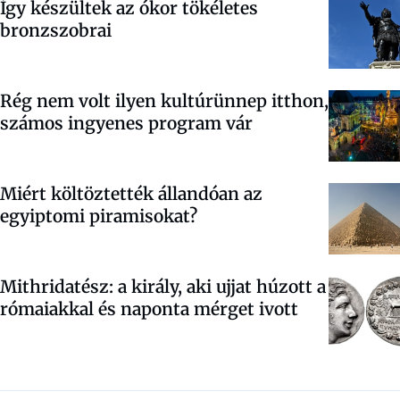
Így készültek az ókor tökéletes
bronzszobrai
Rég nem volt ilyen kultúrünnep itthon,
számos ingyenes program vár
Miért költöztették állandóan az
egyiptomi piramisokat?
Mithridatész: a király, aki ujjat húzott a
rómaiakkal és naponta mérget ivott