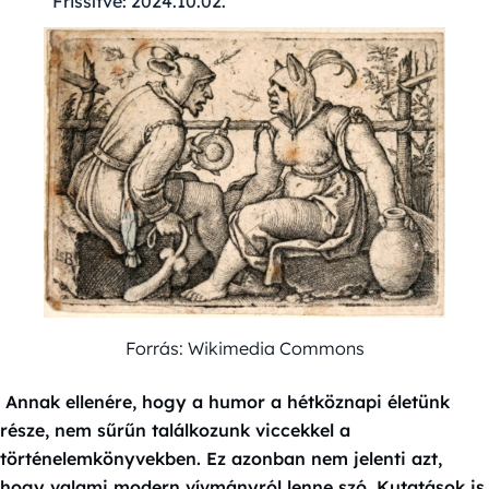
Frissítve:
2024.10.02.
Forrás: Wikimedia Commons
Annak ellenére, hogy a humor a hétköznapi életünk
része, nem sűrűn találkozunk viccekkel a
történelemkönyvekben. Ez azonban nem jelenti azt,
hogy valami modern vívmányról lenne szó. Kutatások is