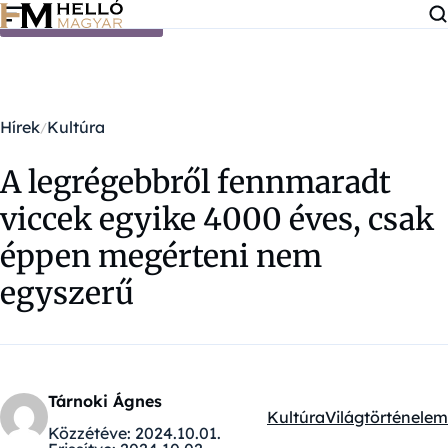
Ugrás a tartalomra
Hírek
Kultúra
A legrégebbről fennmaradt
viccek egyike 4000 éves, csak
éppen megérteni nem
egyszerű
Tárnoki Ágnes
Kultúra
Világtörténelem
Kategóriák:
Közzétéve:
2024.10.01.