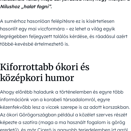
Nílushoz „halat fogni”.
A sumérhoz hasonlóan felépítésre ez is kísértetiesen
hasonlít egy mai viccformára – ez lehet a világ egyik
legrégebben feljegyzett találós kérdése, és ráadásul azért
többé-kevésbé értelmezhető is.
Kiforrottabb ókori és
középkori humor
Ahogy előrébb haladunk a történelemben és egyre több
információnk van a korabeli társadalomról, egyre
kézenfekvőbb lesz a viccek szerepe is az adott korszakban.
Az ókori Görögországban például a közélet szerves részét
képezte a szatíra (maga a ma használt fogalom is görög
eredetű), és már Ciceró is nagyobb terjedelemben írt arról,