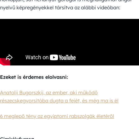
nyelvű képregényekkel társítva az alábbi videóban:
Ezeket is érdemes elolvasni:
Anatolij Bugorszkij, az ember, aki működő
részecskegyorsítóba dugta a fejét, és még ma is él
6 meglepő tény az egyiptomi rabszolgák életéről