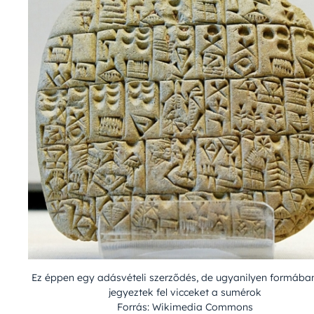
Ez éppen egy adásvételi szerződés, de ugyanilyen formába
jegyeztek fel vicceket a sumérok
Forrás: Wikimedia Commons