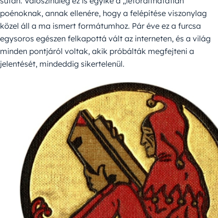
sután. Valószínűleg ez is egyike a „lefordíthatatlan”
poénoknak, annak ellenére, hogy a felépítése viszonylag
közel áll a ma ismert formátumhoz. Pár éve ez a furcsa
egysoros egészen felkapottá vált az interneten, és a világ
minden pontjáról voltak, akik próbálták megfejteni a
jelentését, mindeddig sikertelenül.