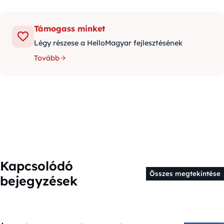
Támogass minket
Légy részese a HelloMagyar fejlesztésének
Tovább
Kapcsolódó
Összes megtekintése
bejegyzések