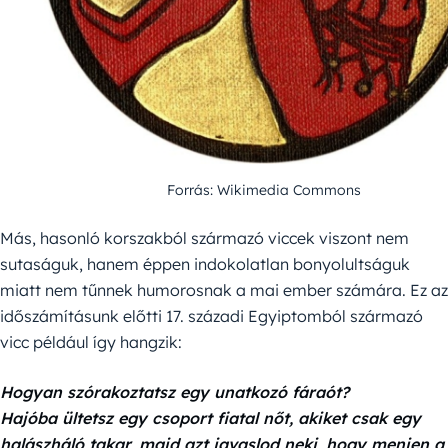
Forrás: Wikimedia Commons
Más, hasonló korszakból származó viccek viszont nem
sutaságuk, hanem éppen indokolatlan bonyolultságuk
miatt nem tűnnek humorosnak a mai ember számára. Ez az
időszámításunk előtti 17. századi Egyiptomból származó
vicc például így hangzik:
Hogyan szórakoztatsz egy unatkozó fáraót?
Hajóba ültetsz egy csoport fiatal nőt, akiket csak egy
halászháló takar, majd azt javaslod neki, hogy menjen a