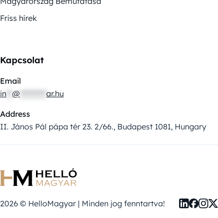
Magyarország Bemutatása
Friss hírek
Kapcsolat
Email
in
**
@
*********
ar.hu
Address
II. János Pál pápa tér 23. 2/66., Budapest 1081, Hungary
2026 © HelloMagyar | Minden jog fenntartva!