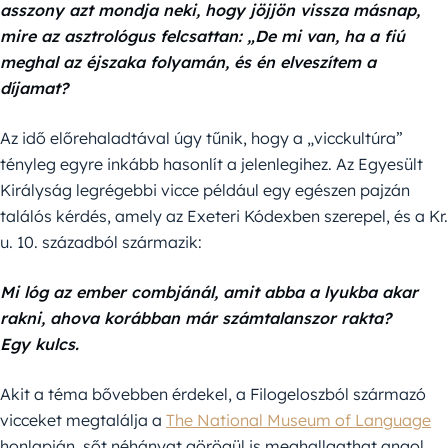
asszony azt mondja neki, hogy jöjjön vissza másnap,
mire az asztrológus felcsattan: „De mi van, ha a fiú
meghal az éjszaka folyamán, és én elveszítem a
díjamat?
Az idő előrehaladtával úgy tűnik, hogy a „vicckultúra”
tényleg egyre inkább hasonlít a jelenlegihez. Az Egyesült
Királyság legrégebbi vicce például egy egészen pajzán
találós kérdés, amely az Exeteri Kódexben szerepel, és a Kr.
u. 10. századból származik:
Mi lóg az ember combjánál, amit abba a lyukba akar
rakni, ahova korábban már számtalanszor rakta?
Egy kulcs.
Akit a téma bővebben érdekel, a Filogeloszból származó
vicceket megtalálja a
The National Museum of Language
honlapján, sőt néhányat görögül is meghallgathat angol