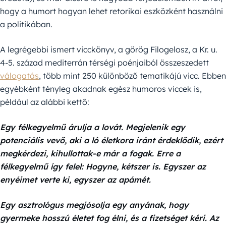
hogy a humort hogyan lehet retorikai eszközként használni
a politikában.
A legrégebbi ismert vicckönyv, a görög Filogelosz, a Kr. u.
4-5. század mediterrán térségi poénjaiból összeszedett
válogatás
, több mint 250 különböző tematikájú vicc. Ebben
egyébként tényleg akadnak egész humoros viccek is,
például az alábbi kettő:
Egy félkegyelmű árulja a lovát. Megjelenik egy
potenciális vevő, aki a ló életkora iránt érdeklődik, ezért
megkérdezi, kihullottak-e már a fogak. Erre a
félkegyelmű így felel: Hogyne, kétszer is. Egyszer az
enyéimet verte ki, egyszer az apámét.
Egy asztrológus megjósolja egy anyának, hogy
gyermeke hosszú életet fog élni, és a fizetséget kéri. Az