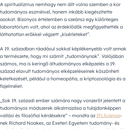
A spiritualizmus nemhogy nem állt volna szemben a kor
tudományos eszméivel, hanem inkább kiegészítette
azokat. Bizonyos értelemben a szeánsz egy különleges
laboratórium volt, ahol az érdeklődők megfigyelhették a
láthatatlan erőkkel végzett „kísérleteket”.
A 19. században ráadásul sokkal képlékenyebb volt annak
a természete, hogy mi számít „tudománynak”. Valójában
számos, ma is keringő áltudományos elképzelés a 19.
század elavult tudományos elképzeléseinek köszönheti
keletkezését, például a homeopátia, a kriptozoológia és a
fajelmélet.
„Sok 19. századi ember számára nagy vonzerőt jelentett a
tudományos módszerek alkalmazása a tulajdonképpen
vallási és filozófiai kérdésekre” – mondta az
IFLScience
-
nek Richard Noakes, az Exeteri Egyetem tudomány- és