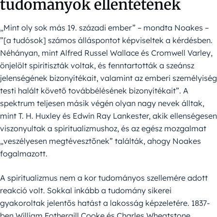
tudományok ellentétének
„Mint oly sok más 19. századi ember” – mondta Noakes –
”[a tudósok] számos álláspontot képviseltek a kérdésben.
Néhányan, mint Alfred Russel Wallace és Cromwell Varley,
önjelölt spiritiszták voltak, és fenntartották a szeánsz
jelenségének bizonyítékait, valamint az emberi személyiség
testi halált követő továbbélésének bizonyítékait”. A
spektrum teljesen másik végén olyan nagy nevek álltak,
mint T. H. Huxley és Edwin Ray Lankester, akik ellenségesen
viszonyultak a spiritualizmushoz, és az egész mozgalmat
„veszélyesen megtévesztőnek” találták, ahogy Noakes
fogalmazott.
A spiritualizmus nem a kor tudományos szellemére adott
reakció volt. Sokkal inkább a tudomány sikerei
gyakoroltak jelentős hatást a lakosság képzeletére. 1837-
ben William Fothergill Cooke és Charles Wheatstone