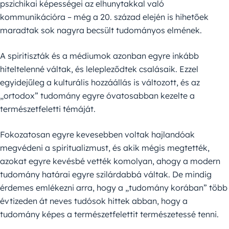
pszichikai képességei az elhunytakkal való
kommunikációra – még a 20. század elején is hihetőek
maradtak sok nagyra becsült tudományos elmének.
A spiritiszták és a médiumok azonban egyre inkább
hiteltelenné váltak, és lelepleződtek csalásaik. Ezzel
egyidejűleg a kulturális hozzáállás is változott, és az
„ortodox” tudomány egyre óvatosabban kezelte a
természetfeletti témáját.
Fokozatosan egyre kevesebben voltak hajlandóak
megvédeni a spiritualizmust, és akik mégis megtették,
azokat egyre kevésbé vették komolyan, ahogy a modern
tudomány határai egyre szilárdabbá váltak. De mindig
érdemes emlékezni arra, hogy a „tudomány korában” több
évtizeden át neves tudósok hittek abban, hogy a
tudomány képes a természetfelettit természetessé tenni.