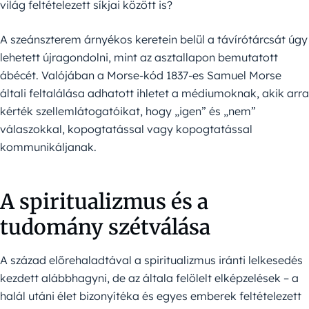
világ feltételezett síkjai között is?
A szeánszterem árnyékos keretein belül a távírótárcsát úgy
lehetett újragondolni, mint az asztallapon bemutatott
ábécét. Valójában a Morse-kód 1837-es Samuel Morse
általi feltalálása adhatott ihletet a médiumoknak, akik arra
kérték szellemlátogatóikat, hogy „igen” és „nem”
válaszokkal, kopogtatással vagy kopogtatással
kommunikáljanak.
A spiritualizmus és a
tudomány szétválása
A század előrehaladtával a spiritualizmus iránti lelkesedés
kezdett alábbhagyni, de az általa felölelt elképzelések – a
halál utáni élet bizonyítéka és egyes emberek feltételezett