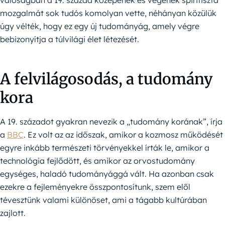
valóságban a 19. század közepének és végének spiritiszta
mozgalmát sok tudós komolyan vette, néhányan közülük
úgy vélték, hogy ez egy új tudományág, amely végre
bebizonyítja a túlvilági élet létezését.
A felvilágosodás, a tudomány
kora
A 19. századot gyakran nevezik a „tudomány korának”, írja
a
BBC
. Ez volt az az időszak, amikor a kozmosz működését
egyre inkább természeti törvényekkel írták le, amikor a
technológia fejlődött, és amikor az orvostudomány
egységes, haladó tudományággá vált. Ha azonban csak
ezekre a fejleményekre összpontosítunk, szem elől
tévesztünk valami különöset, ami a tágabb kultúrában
zajlott.