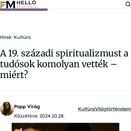
Ugrás a tartalomra
Hírek
Kultúra
A 19. századi spiritualizmust a
tudósok komolyan vették –
miért?
Papp Virág
Kultúra
Világtörténelem
Kategóriák:
Közzétéve:
2024.10.28.