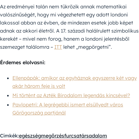
Az eredményei talán nem tükrözik annak matematikai
valószínűségét, hogy mi végezhetett egy adott londoni
lakossal abban az évben, de mindezen esetek jobb képet
adnak az akkori életről. A 17. századi halálrulett szimbolikus
kerekét – mivel nem forog, hanem a londoni jelentésből
szemezget találomra –
ITT
lehet „megpörgetni”.
Érdemes elolvasni:
Ellenpápák: amikor az egyháznak egyszerre két vagy
akár három feje is volt
Mi történt az Azték Birodalom legendás kincsével?
Pavlopetri: A legrégebbi ismert elsüllyedt város
Görögország partjánál
Címkék:
egészségmegőrzés
furcsa
társadalom