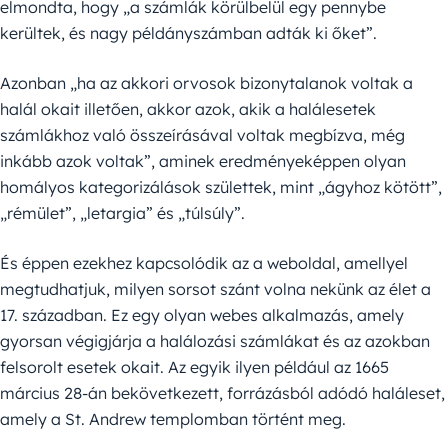
elmondta, hogy „a számlák körülbelül egy pennybe
kerültek, és nagy példányszámban adták ki őket”.
Azonban „ha az akkori orvosok bizonytalanok voltak a
halál okait illetően, akkor azok, akik a halálesetek
számlákhoz való összeírásával voltak megbízva, még
inkább azok voltak”, aminek eredményeképpen olyan
homályos kategorizálások születtek, mint „ágyhoz kötött”,
„rémület”, „letargia” és „túlsúly”.
És éppen ezekhez kapcsolódik az a weboldal, amellyel
megtudhatjuk, milyen sorsot szánt volna nekünk az élet a
17. században. Ez egy olyan webes alkalmazás, amely
gyorsan végigjárja a halálozási számlákat és az azokban
felsorolt esetek okait. Az egyik ilyen például az 1665
március 28-án bekövetkezett, forrázásból adódó haláleset,
amely a St. Andrew templomban történt meg.