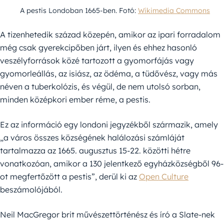
A pestis Londoban 1665-ben. Fotó:
Wikimedia Commons
A tizenhetedik század közepén, amikor az ipari forradalom
még csak gyerekcipőben járt, ilyen és ehhez hasonló
veszélyforrások közé tartozott a gyomorfájás vagy
gyomorleállás, az isiász, az ödéma, a tüdővész, vagy más
néven a tuberkolózis, és végül, de nem utolsó sorban,
minden középkori ember réme, a pestis.
Ez az információ egy londoni jegyzékből származik, amely
„a város összes községének halálozási számláját
tartalmazza az 1665. augusztus 15-22. közötti hétre
vonatkozóan, amikor a 130 jelentkező egyházközségből 96-
ot megfertőzött a pestis”, derül ki az
Open Culture
beszámolójából.
Neil MacGregor brit művészettörténész és író a Slate-nek