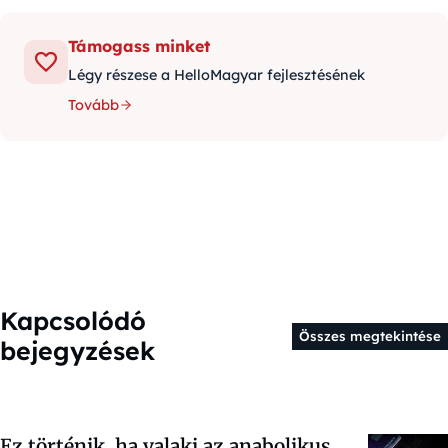
Támogass minket
Légy részese a HelloMagyar fejlesztésének
Tovább
Kapcsolódó
Összes megtekintése
bejegyzések
Ez történik, ha valaki az anabolikus