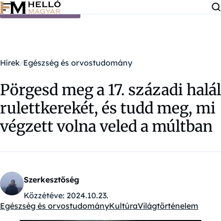
Ugrás a tartalomra
Hírek
Egészség és orvostudomány
Pörgesd meg a 17. századi halál
rulettkerekét, és tudd meg, mi
végzett volna veled a múltban
Szerkesztőség
Közzétéve:
2024.10.23.
Egészség és orvostudomány
Kultúra
Világtörténelem
Kategóriák: