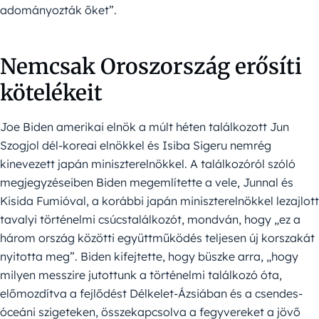
adományozták őket”.
Nemcsak Oroszország erősíti
kötelékeit
Joe Biden amerikai elnök a múlt héten találkozott Jun
Szogjol dél-koreai elnökkel és Isiba Sigeru nemrég
kinevezett japán miniszterelnökkel. A találkozóról szóló
megjegyzéseiben Biden megemlítette a vele, Junnal és
Kisida Fumióval, a korábbi japán miniszterelnökkel lezajlott
tavalyi történelmi csúcstalálkozót, mondván, hogy „ez a
három ország közötti együttműködés teljesen új korszakát
nyitotta meg”. Biden kifejtette, hogy büszke arra, „hogy
milyen messzire jutottunk a történelmi találkozó óta,
előmozdítva a fejlődést Délkelet-Ázsiában és a csendes-
óceáni szigeteken, összekapcsolva a fegyvereket a jövő