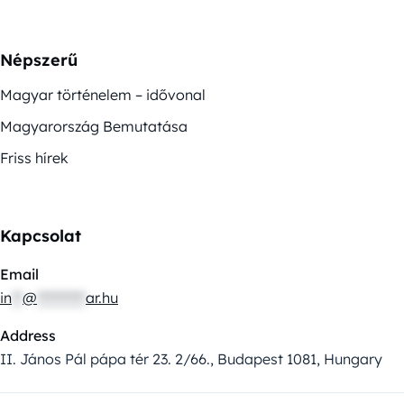
Népszerű
Magyar történelem – idővonal
Magyarország Bemutatása
Friss hírek
Kapcsolat
Email
in
**
@
*********
ar.hu
Address
II. János Pál pápa tér 23. 2/66., Budapest 1081, Hungary