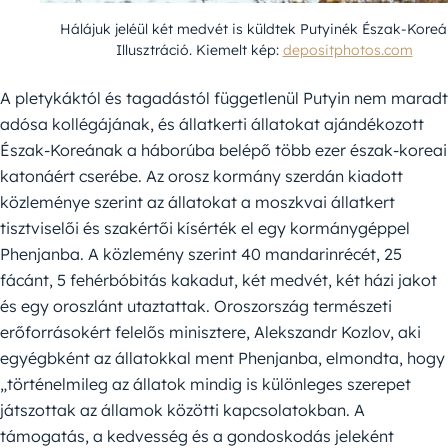
Hálájuk jeléül két medvét is küldtek Putyinék Észak-Koreá
Illusztráció. Kiemelt kép:
depositphotos.com
A pletykáktól és tagadástól függetlenül Putyin nem maradt
adósa kollégájának, és állatkerti állatokat ajándékozott
Észak-Koreának a háborúba belépő több ezer észak-koreai
katonáért cserébe. Az orosz kormány szerdán kiadott
közleménye szerint az állatokat a moszkvai állatkert
tisztviselői és szakértői kísérték el egy kormánygéppel
Phenjanba. A közlemény szerint 40 mandarinrécét, 25
fácánt, 5 fehérbóbitás kakadut, két medvét, két házi jakot
és egy oroszlánt utaztattak. Oroszország természeti
erőforrásokért felelős minisztere, Alekszandr Kozlov, aki
egyégbként az állatokkal ment Phenjanba, elmondta, hogy
„történelmileg az állatok mindig is különleges szerepet
játszottak az államok közötti kapcsolatokban. A
támogatás, a kedvesség és a gondoskodás jeleként