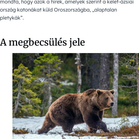
mondta, hogy azok a hírek, amelyek szerint a kelet-ázsiai
ország katonákat küld Oroszországba, „alaptalan
pletykák”.
A megbecsülés jele