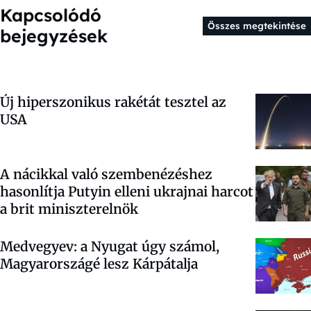
Kapcsolódó
Összes megtekintése
bejegyzések
Új hiperszonikus rakétát tesztel az
USA
A nácikkal való szembenézéshez
hasonlítja Putyin elleni ukrajnai harcot
a brit miniszterelnök
Medvegyev: a Nyugat úgy számol,
Magyarországé lesz Kárpátalja