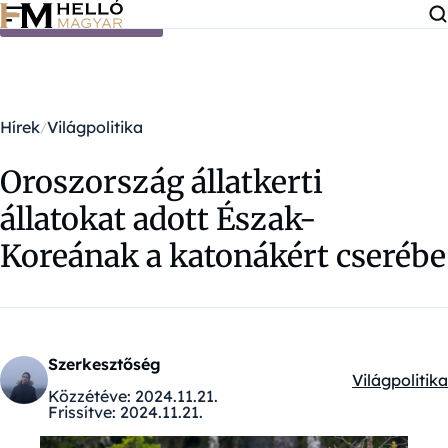
Ugrás a tartalomra
Hírek
Világpolitika
Oroszország állatkerti
állatokat adott Észak-
Koreának a katonákért cserébe
Szerkesztőség
Világpolitika
Kategóriák:
Közzétéve:
2024.11.21.
Frissítve:
2024.11.21.