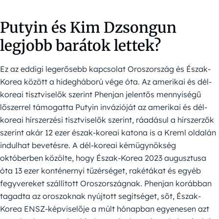
Putyin és Kim Dzsongun
legjobb barátok lettek?
Ez az eddigi legerősebb kapcsolat Oroszország és Észak-
Korea között a hidegháború vége óta. Az amerikai és dél-
koreai tisztviselők szerint Phenjan jelentős mennyiségű
lőszerrel támogatta Putyin invázióját az amerikai és dél-
koreai hírszerzési tisztviselők szerint, ráadásul a hírszerzők
szerint akár 12 ezer észak-koreai katona is a Kreml oldalán
indulhat bevetésre. A dél-koreai kémügynökség
októberben közölte, hogy Észak-Korea 2023 augusztusa
óta 13 ezer konténernyi tüzérséget, rakétákat és egyéb
fegyvereket szállított Oroszországnak. Phenjan korábban
tagadta az oroszoknak nyújtott segítséget, sőt, Észak-
Korea ENSZ-képviselője a múlt hónapban egyenesen azt