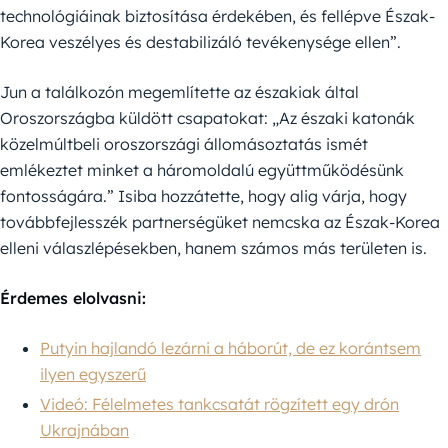
technológiáinak biztosítása érdekében, és fellépve Észak-
Korea veszélyes és destabilizáló tevékenysége ellen”.
Jun a találkozón megemlítette az északiak által
Oroszországba küldött csapatokat: „Az északi katonák
közelmúltbeli oroszországi állomásoztatás ismét
emlékeztet minket a háromoldalú együttműködésünk
fontosságára.” Isiba hozzátette, hogy alig várja, hogy
továbbfejlesszék partnerségüket nemcska az Észak-Korea
elleni válaszlépésekben, hanem számos más területen is.
Érdemes elolvasni:
Putyin hajlandó lezárni a háborút, de ez korántsem
ilyen egyszerű
Videó: Félelmetes tankcsatát rögzített egy drón
Ukrajnában