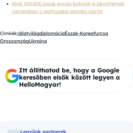
Akár 100.000 észak-koreai katonát is bevethetnek
Ukrajnában a legfrissebb jelentés szerint
Címkék:
állatvilág
diplomácia
Észak-Korea
furcsa
Oroszország
Ukrajna
Itt állíthatod be, hogy a Google
keresőben elsők között legyen a
HelloMagyar!
Legyünk partnerek