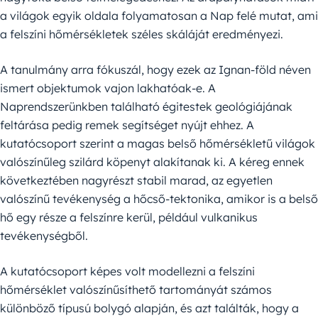
a világok egyik oldala folyamatosan a Nap felé mutat, ami
a felszíni hőmérsékletek széles skáláját eredményezi.
A tanulmány arra fókuszál, hogy ezek az Ignan-föld néven
ismert objektumok vajon lakhatóak-e. A
Naprendszerünkben található égitestek geológiájának
feltárása pedig remek segítséget nyújt ehhez. A
kutatócsoport szerint a magas belső hőmérsékletű világok
valószínűleg szilárd köpenyt alakítanak ki. A kéreg ennek
következtében nagyrészt stabil marad, az egyetlen
valószínű tevékenység a hőcső-tektonika, amikor is a belső
hő egy része a felszínre kerül, például vulkanikus
tevékenységből.
A kutatócsoport képes volt modellezni a felszíni
hőmérséklet valószínűsíthető tartományát számos
különböző típusú bolygó alapján, és azt találták, hogy a