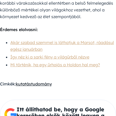
korábbi várakozásokkal ellentétben a belső felmelegedés
különböző mértékei olyan világokhoz vezethet, ahol a
környezet kedvező az élet szempontjából.
Érdemes elolvasni:
Akár szabad szemmel is láthatjuk a Marsot, ráadásul
egész januárban
Így néz ki a sarki fény a világűrből nézve
Mi történik, ha egy űrhajós a Holdon hal meg?
Címkék:
kutatás
tudomány
Itt állíthatod be, hogy a Google
keresőben elsők között legyen a