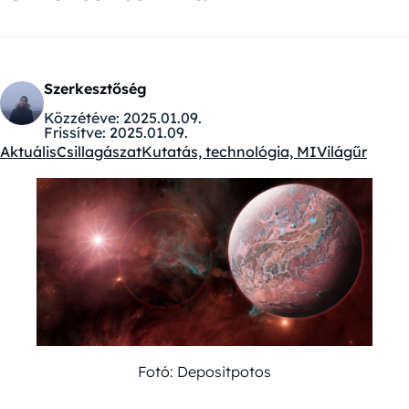
Szerkesztőség
Közzétéve:
2025.01.09.
Frissítve:
2025.01.09.
Aktuális
Csillagászat
Kutatás, technológia, MI
Világűr
Kategóriák:
Fotó: Depositpotos