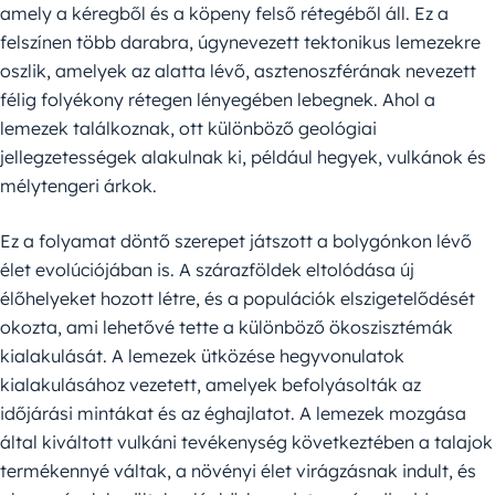
amely a kéregből és a köpeny felső rétegéből áll. Ez a
felszínen több darabra, úgynevezett tektonikus lemezekre
oszlik, amelyek az alatta lévő, asztenoszférának nevezett
félig folyékony rétegen lényegében lebegnek. Ahol a
lemezek találkoznak, ott különböző geológiai
jellegzetességek alakulnak ki, például hegyek, vulkánok és
mélytengeri árkok.
Ez a folyamat döntő szerepet játszott a bolygónkon lévő
élet evolúciójában is. A szárazföldek eltolódása új
élőhelyeket hozott létre, és a populációk elszigetelődését
okozta, ami lehetővé tette a különböző ökoszisztémák
kialakulását. A lemezek ütközése hegyvonulatok
kialakulásához vezetett, amelyek befolyásolták az
időjárási mintákat és az éghajlatot. A lemezek mozgása
által kiváltott vulkáni tevékenység következtében a talajok
termékennyé váltak, a növényi élet virágzásnak indult, és