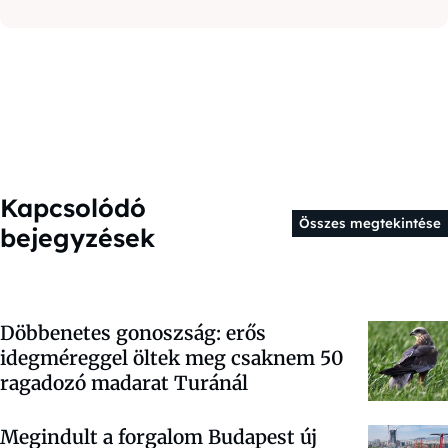
Kapcsolódó
Összes megtekintése
bejegyzések
Döbbenetes gonoszság: erős
idegméreggel öltek meg csaknem 50
ragadozó madarat Turánál
Megindult a forgalom Budapest új