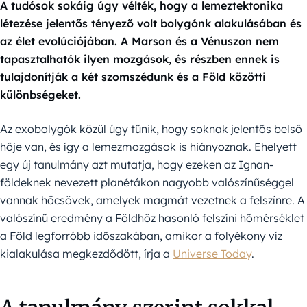
A tudósok sokáig úgy vélték, hogy a lemeztektonika
létezése jelentős tényező volt bolygónk alakulásában és
az élet evolúciójában. A Marson és a Vénuszon nem
tapasztalhatók ilyen mozgások, és részben ennek is
tulajdonítják a két szomszédunk és a Föld közötti
különbségeket.
Az exobolygók közül úgy tűnik, hogy soknak jelentős belső
hője van, és így a lemezmozgások is hiányoznak. Ehelyett
egy új tanulmány azt mutatja, hogy ezeken az Ignan-
földeknek nevezett planétákon nagyobb valószínűséggel
vannak hőcsövek, amelyek magmát vezetnek a felszínre. A
valószínű eredmény a Földhöz hasonló felszíni hőmérséklet
a Föld legforróbb időszakában, amikor a folyékony víz
kialakulása megkezdődött, írja a
Universe Today
.