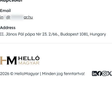
Email
in
**
@
*********
ar.hu
Address
II. János Pál pápa tér 23. 2/66., Budapest 1081, Hungary
2026 © HelloMagyar | Minden jog fenntartva!