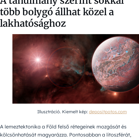
A tanulmány szerint sokkal
több bolygó állhat közel a
lakhatósághoz
Illusztráció. Kiemelt kép:
depositpotos.com
A lemeztektonika a Föld felső rétegeinek mozgását és
kölcsönhatását magyarázza. Pontosabban a litoszférát,