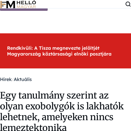
Ugrás a tartalomra
Rendkívüli: A Tisza megnevezte jelöltjét
Magyarország köztársasági elnöki posztjára
Hírek
Aktuális
Egy tanulmány szerint az
olyan exobolygók is lakhatók
lehetnek, amelyeken nincs
lemeztektonika