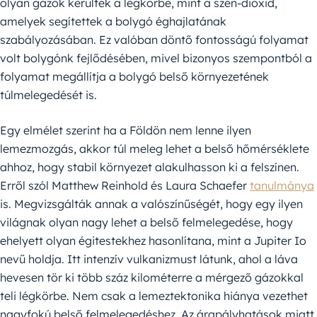
olyan gázok kerültek a légkörbe, mint a szén-dioxid,
amelyek segítettek a bolygó éghajlatának
szabályozásában. Ez valóban döntő fontosságú folyamat
volt bolygónk fejlődésében, mivel bizonyos szempontból a
folyamat megállítja a bolygó belső környezetének
túlmelegedését is.
Egy elmélet szerint ha a Földön nem lenne ilyen
lemezmozgás, akkor túl meleg lehet a belső hőmérséklete
ahhoz, hogy stabil környezet alakulhasson ki a felszínen.
Erről szól Matthew Reinhold és Laura Schaefer
tanulmánya
is. Megvizsgálták annak a valószínűségét, hogy egy ilyen
világnak olyan nagy lehet a belső felmelegedése, hogy
ehelyett olyan égitestekhez hasonlítana, mint a Jupiter Io
nevű holdja. Itt intenzív vulkanizmust látunk, ahol a láva
hevesen tör ki több száz kilométerre a mérgező gázokkal
teli légkörbe. Nem csak a lemeztektonika hiánya vezethet
nagyfokú belső felmelegedéshez. Az árapályhatások miatt