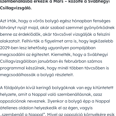
szembenállásba érkezik a Mars – közölte a Svábhegyi
Csillagvizsgáló.
Azt írták, hogy a vörös bolygó egész hónapban fenséges
látványt nyújt majd, akár szabad szemmel gyönyörködnek
benne az érdeklődők, akár távcsővel vizsgálják a felszíni
alakzatait. Felhívták a figyelmet arra is, hogy legközelebb
2029-ben lesz lehetőség ugyanilyen pompájában
megcsodálni az égitestet. Kiemelték, hogy a Svábhegyi
Csillagvizsgálóban januárban és februárban számos
programmal készülnek, hogy minél többen távcsőben is
megcsodálhassák a bolygó részleteit.
A földpályán kívül keringő bolygóknak van egy kitüntetett
helyzete, amit a Nappal való szembenállásnak, azaz
oppozíciónak neveznek. Ilyenkor a bolygó épp a Nappal
átellenes oldalon helyezkedik el az égen, vagyis
„szembenáll a Nappal”. Mivel az oppozíció környékére esik