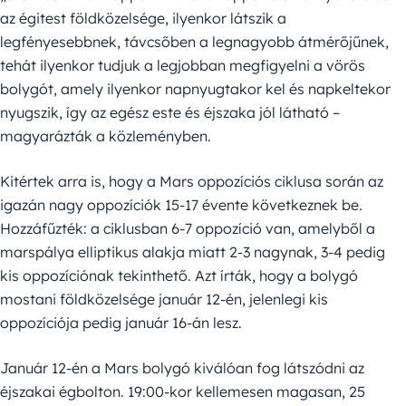
az égitest földközelsége, ilyenkor látszik a
legfényesebbnek, távcsőben a legnagyobb átmérőjűnek,
tehát ilyenkor tudjuk a legjobban megfigyelni a vörös
bolygót, amely ilyenkor napnyugtakor kel és napkeltekor
nyugszik, így az egész este és éjszaka jól látható –
magyarázták a közleményben.
Kitértek arra is, hogy a Mars oppozíciós ciklusa során az
igazán nagy oppozíciók 15-17 évente következnek be.
Hozzáfűzték: a ciklusban 6-7 oppozíció van, amelyből a
marspálya elliptikus alakja miatt 2-3 nagynak, 3-4 pedig
kis oppozíciónak tekinthető. Azt írták, hogy a bolygó
mostani földközelsége január 12-én, jelenlegi kis
oppozíciója pedig január 16-án lesz.
Január 12-én a Mars bolygó kiválóan fog látszódni az
éjszakai égbolton. 19:00-kor kellemesen magasan, 25