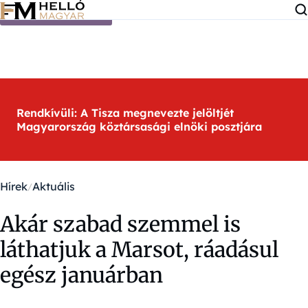
Ugrás a tartalomra
Rendkívüli: A Tisza megnevezte jelöltjét
Magyarország köztársasági elnöki posztjára
Hírek
Aktuális
Akár szabad szemmel is
láthatjuk a Marsot, ráadásul
egész januárban