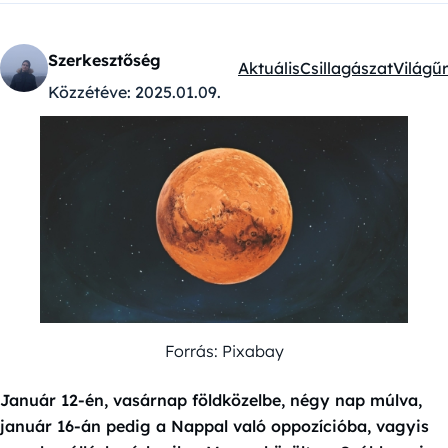
Szerkesztőség
Aktuális
Csillagászat
Világűr
Kategóriák:
Közzétéve:
2025.01.09.
Forrás: Pixabay
Január 12-én, vasárnap földközelbe, négy nap múlva,
január 16-án pedig a Nappal való oppozícióba, vagyis