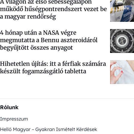
A világon az első sebességalapon
működő hűségpontrendszert vezet be
a magyar rendőrség
4 hónap után a NASA végre
megmutatta a Bennu aszteroidáról
begyűjtött összes anyagot
Hihetetlen újítás: itt a férfiak számára
készült fogamzásgátló tabletta
Rólunk
Impresszum
Helló Magyar – Gyakran Ismételt Kérdések