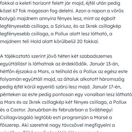
fokkal a keleti horizont felett jár majd, éjfél után pedig
közel 67 fok magasan fog delelni. Azon a napon a vörös
bolygó majdnem annyira fényes lesz, mint az égbolt
legfényesebb csillaga, a Szíriusz, és az Ikrek csillagkép
legfényesebb csillaga, a Pollux alatt lesz látható, a
majdnem teli Hold alatt körülbelül 20 fokkal.
A tájékoztató szerint jövő héten két szabadszemes
együttállást is láthatnak az érdeklődők. Január 13-án,
hétfőn éjszaka a Mars, a telihold és a Pollux az egész este
folyamán együttáll majd, az általuk alkotott háromszög
pedig éjfél körül egyenlő szárú lesz majd. Január 17-én,
pénteken az este pedig pontosan egy vonalban lesz látható
a Mars és az Ikrek csillagkép két fényes csillaga, a Pollux
és a Castor. Januárban és februárban a Svábhegyi
Csillagvizsgáló legtöbb esti programján a Marsé a
főszerep. Aki szeretné nagy távcsővel megfigyelni a