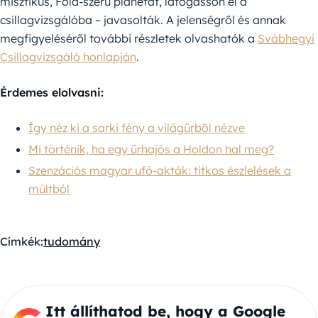
misztikus, Föld-szerű planétát, látogasson el a
csillagvizsgálóba – javasolták. A jelenségről és annak
megfigyeléséről további részletek olvashatók a
Svábhegyi
Csillagvizsgáló honlapján
.
Érdemes elolvasni:
Így néz ki a sarki fény a világűrből nézve
Mi történik, ha egy űrhajós a Holdon hal meg?
Szenzációs magyar ufó-akták: titkos észlelések a
múltból
Címkék:
tudomány
Itt állíthatod be, hogy a Google