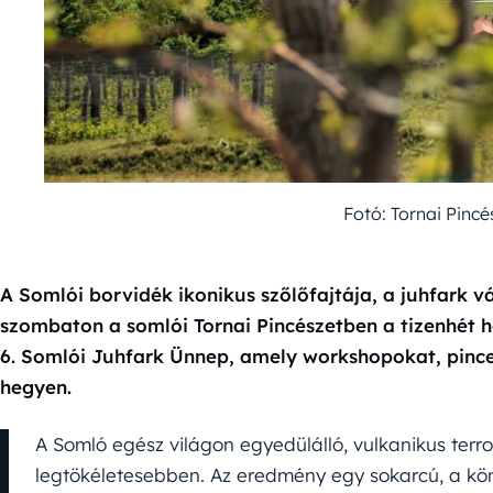
Fotó: Tornai Pinc
A Somlói borvidék ikonikus szőlőfajtája, a juhfark vá
szombaton a somlói Tornai Pincészetben a tizenhét h
6. Somlói Juhfark Ünnep, amely workshopokat, pincel
hegyen.
A Somló egész világon egyedülálló, vulkanikus terroi
legtökéletesebben. Az eredmény egy sokarcú, a kön