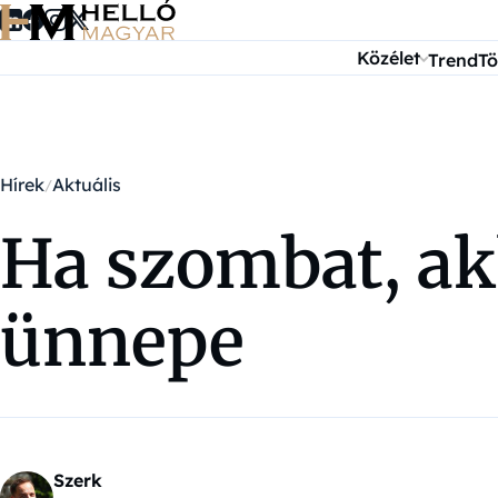
Ugrás a tartalomra
Közélet
Trend
Tö
Hírek
Aktuális
Ha szombat, ak
ünnepe
Szerk