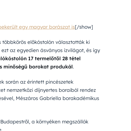
 bekerült egy magyar borászat is
[/show]
 többkörös előkóstolón választották ki
zt az egyedien ásványos ízvilágot, és így
lókóstolón 17 termelőtől 28 tétel
as minőségű borokat produkál
.
k során az érintett pincészetek
et nemzetközi díjnyertes boraiból rendez
etésével, Mészáros Gabriella borakadémikus
ot Budapestről, a környéken megszállók
e.