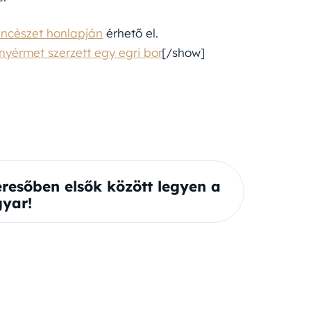
incészet honlapján
érhető el.
yérmet szerzett egy egri bor
[/show]
eresőben elsők között legyen a
yar!