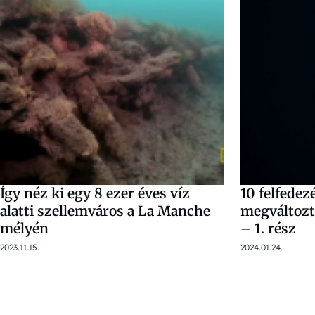
Így néz ki egy 8 ezer éves víz
10 felfedez
alatti szellemváros a La Manche
megváltozt
mélyén
– 1. rész
2023.11.15.
2024.01.24.