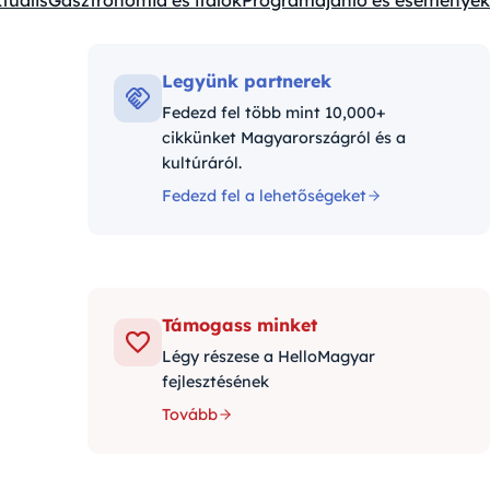
tuális
Gasztronómia és italok
Programajánló és események
tegóriák:
Legyünk partnerek
Fedezd fel több mint 10,000+
cikkünket Magyarországról és a
kultúráról.
Fedezd fel a lehetőségeket
Támogass minket
Légy részese a HelloMagyar
fejlesztésének
Tovább