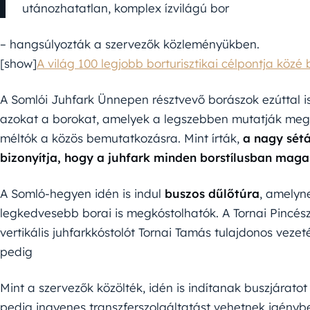
utánozhatatlan, komplex ízvilágú bor
– hangsúlyozták a szervezők közleményükben.
[show]
A világ 100 legjobb borturisztikai célpontja közé
A Somlói Juhfark Ünnepen résztvevő borászok ezúttal is
azokat a borokat, amelyek a legszebben mutatják meg e
méltók a közös bemutatkozásra. Mint írták,
a nagy sétá
bizonyítja, hogy a juhfark minden borstílusban mag
A Somló-hegyen idén is indul
buszos dűlőtúra
, amelyne
legkedvesebb borai is megkóstolhatók. A Tornai Pincész
vertikális juhfarkkóstolót Tornai Tamás tulajdonos vez
pedig
Mint a szervezők közölték, idén is indítanak buszjárat
pedig ingyenes transzferszolgáltatást vehetnek igényb