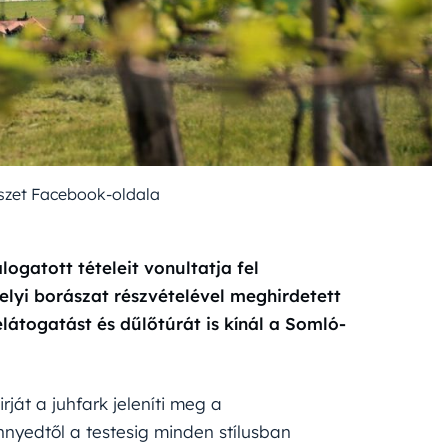
észet Facebook-oldala
logatott tételeit vonultatja fel
elyi borászat részvételével meghirdetett
átogatást és dűlőtúrát is kínál a Somló-
rját a juhfark jeleníti meg a
nyedtől a testesig minden stílusban