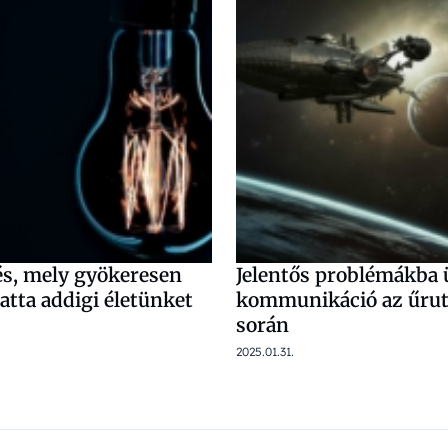
és, mely gyökeresen
Jelentős problémákba 
atta addigi életünket
kommunikáció az űru
során
2025.01.31.