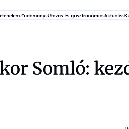
rténelem
Tudomány
Utazás és gasztronómia
Aktuális
K
kor Somló: kezd