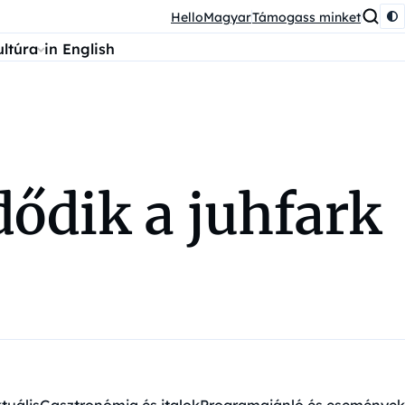
HelloMagyar
Támogass minket
ultúra
in English
ődik a juhfark