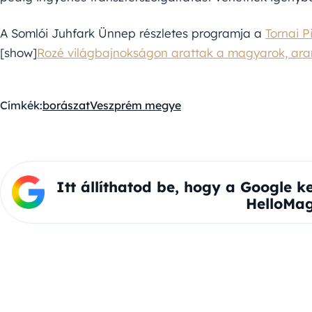
A Somlói Juhfark Ünnep részletes programja a
Tornai P
[show]
Rozé világbajnokságon arattak a magyarok, aran
Címkék:
borászat
Veszprém megye
Itt állíthatod be, hogy a Google k
HelloMag