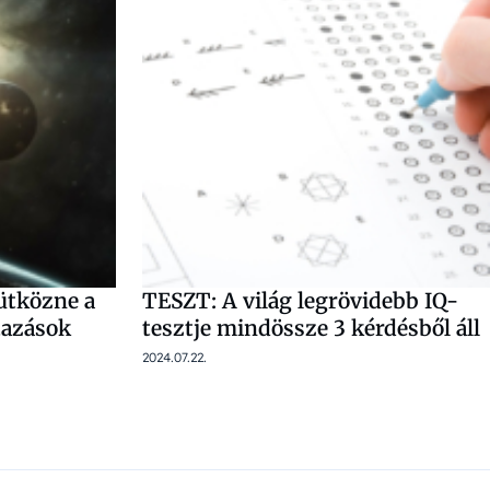
ütközne a
TESZT: A világ legrövidebb IQ-
tazások
tesztje mindössze 3 kérdésből áll
2024.07.22.