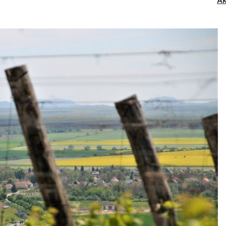
Ak
Ka