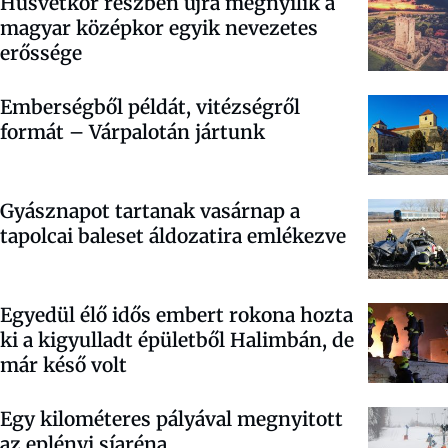
Húsvétkor részben újra megnyílik a
magyar középkor egyik nevezetes
erőssége
Emberségből példát, vitézségről
formát – Várpalotán jártunk
Gyásznapot tartanak vasárnap a
tapolcai baleset áldozatira emlékezve
Egyedül élő idős embert rokona hozta
ki a kigyulladt épületből Halimbán, de
már késő volt
Egy kilométeres pályával megnyitott
az eplényi síaréna