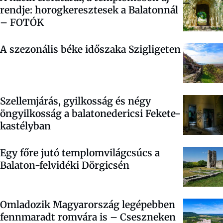
rendje: horogkeresztesek a Balatonnál
– FOTÓK
A szezonális béke időszaka Szigligeten
Szellemjárás, gyilkosság és négy
öngyilkosság a balatonedericsi Fekete-
kastélyban
Egy főre jutó templomvilágcsúcs a
Balaton-felvidéki Dörgicsén
Omladozik Magyarország legépebben
fennmaradt romvára is – Cseszneken