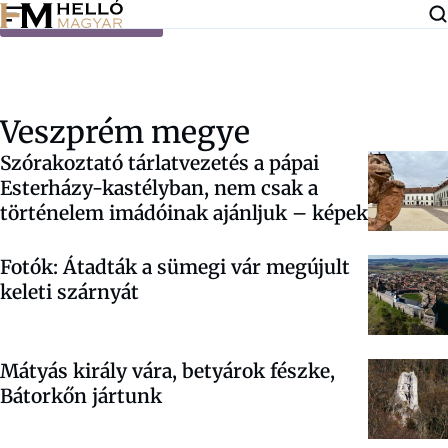
Ugrás a tartalomra
Veszprém megye
Szórakoztató tárlatvezetés a pápai
Esterházy-kastélyban, nem csak a
történelem imádóinak ajánljuk – képek
Fotók: Átadták a sümegi vár megújult
keleti szárnyát
Mátyás király vára, betyárok fészke,
Bátorkőn jártunk