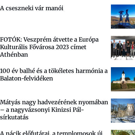
A cseszneki vár manói
FOTÓK: Veszprém átvette a Európa
Kulturális Fővárosa 2023 címet
Athénban
100 év balhé és a tökéletes harmónia a
Balaton-felvidéken
Mátyás nagy hadvezérének nyomában
– a nagyvázsonyi Kinizsi Pál-
sírkutatás
A nácik előfutárai, a templomosok új