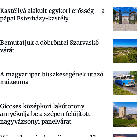
Kastéllyá alakult egykori erősség – a
pápai Esterházy-kastély
Bemutatjuk a döbröntei Szarvaskő
várát
A magyar ipar büszkeségének utazó
múzeuma
Giccses középkori lakótorony
árnyékolja be a szépen felújított
nagyvázsonyi panelvárat