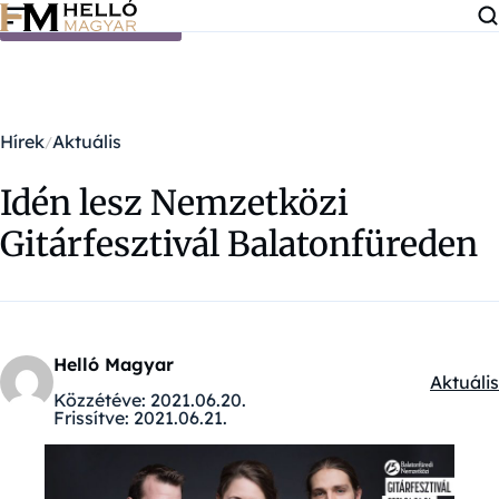
Ugrás a tartalomra
Hírek
Aktuális
Idén lesz Nemzetközi
Gitárfesztivál Balatonfüreden
Helló Magyar
Aktuális
Kategór
Közzétéve:
2021.06.20.
Frissítve:
2021.06.21.