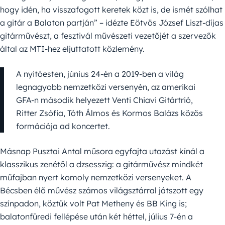
hogy idén, ha visszafogott keretek közt is, de ismét szólhat
a gitár a Balaton partján” – idézte Eötvös József Liszt-díjas
gitárművészt, a fesztivál művészeti vezetőjét a szervezők
által az MTI-hez eljuttatott közlemény.
A nyitóesten, június 24-én a 2019-ben a világ
legnagyobb nemzetközi versenyén, az amerikai
GFA-n második helyezett Venti Chiavi Gitártrió,
Ritter Zsófia, Tóth Álmos és Kormos Balázs közös
formációja ad koncertet.
Másnap Pusztai Antal műsora egyfajta utazást kínál a
klasszikus zenétől a dzsesszig: a gitárművész mindkét
műfajban nyert komoly nemzetközi versenyeket. A
Bécsben élő művész számos világsztárral játszott egy
színpadon, köztük volt Pat Metheny és BB King is;
balatonfüredi fellépése után két héttel, július 7-én a