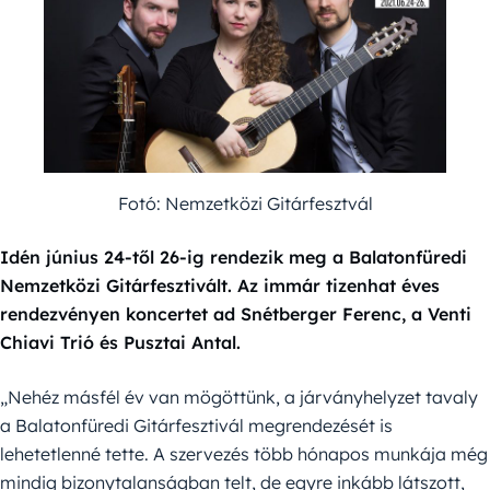
Fotó: Nemzetközi Gitárfesztvál
Idén június 24-től 26-ig rendezik meg a Balatonfüredi
Nemzetközi Gitárfesztivált. Az immár tizenhat éves
rendezvényen koncertet ad Snétberger Ferenc, a Venti
Chiavi Trió és Pusztai Antal.
„Nehéz másfél év van mögöttünk, a járványhelyzet tavaly
a Balatonfüredi Gitárfesztivál megrendezését is
lehetetlenné tette. A szervezés több hónapos munkája még
mindig bizonytalanságban telt, de egyre inkább látszott,