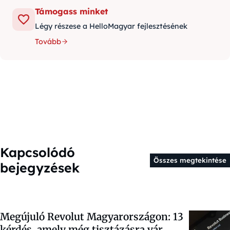
Támogass minket
Légy részese a HelloMagyar fejlesztésének
Tovább
Kapcsolódó
Összes megtekintése
bejegyzések
Megújuló Revolut Magyarországon: 13
kérdés, amely még tisztázásra vár