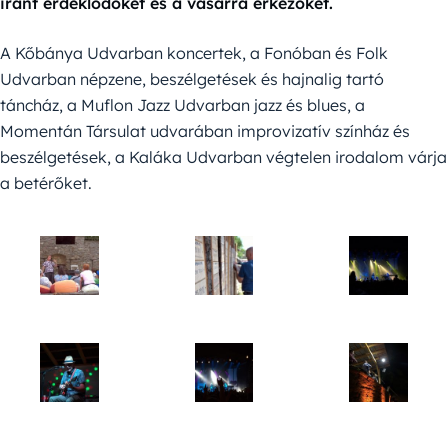
iránt érdeklődőket és a vásárra érkezőket.
A Kőbánya Udvarban koncertek, a Fonóban és Folk
Udvarban népzene, beszélgetések és hajnalig tartó
táncház, a Muflon Jazz Udvarban jazz és blues, a
Momentán Társulat udvarában improvizatív színház és
beszélgetések, a Kaláka Udvarban végtelen irodalom várja
a betérőket.