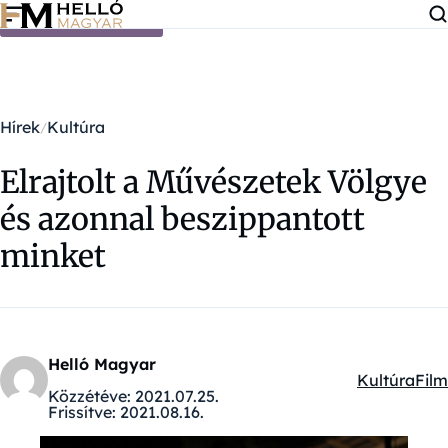
Ugrás a tartalomra
Hírek
Kultúra
Elrajtolt a Művészetek Völgye
és azonnal beszippantott
minket
Helló Magyar
Kultúra
Film
Kategóriák:
Közzétéve:
2021.07.25.
Frissítve:
2021.08.16.