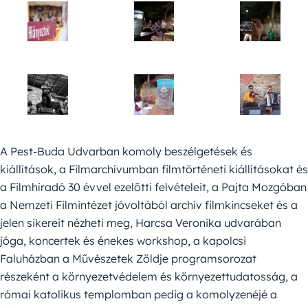
A Pest-Buda Udvarban komoly beszélgetések és
kiállítások, a Filmarchívumban filmtörténeti kiállításokat és
a Filmhíradó 30 évvel ezelőtti felvételeit, a Pajta Mozgóban
a Nemzeti Filmintézet jóvoltából archív filmkincseket és a
jelen sikereit nézheti meg, Harcsa Veronika udvarában
jóga, koncertek és énekes workshop, a kapolcsi
Faluházban a Művészetek Zöldje programsorozat
részeként a környezetvédelem és környezettudatosság, a
római katolikus templomban pedig a komolyzenéjé a