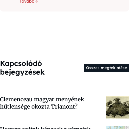
Tovább
Kapcsolódó
Összes megtekintése
bejegyzések
Clemenceau magyar menyének
hűtlensége okozta Trianont?