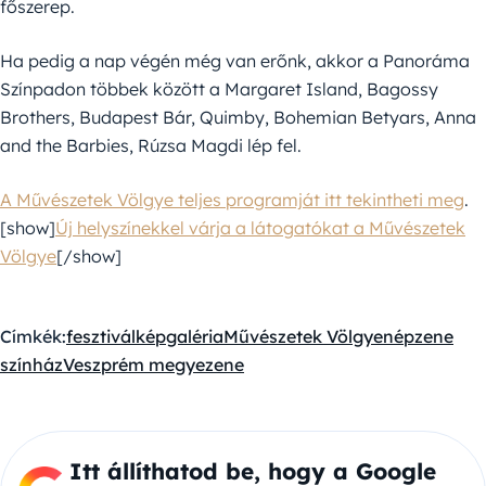
főszerep.
Ha pedig a nap végén még van erőnk, akkor a Panoráma
Színpadon többek között a Margaret Island, Bagossy
Brothers, Budapest Bár, Quimby, Bohemian Betyars, Anna
and the Barbies, Rúzsa Magdi lép fel.
A Művészetek Völgye teljes programját itt tekintheti meg
.
[show]
Új helyszínekkel várja a látogatókat a Művészetek
Völgye
[/show]
Címkék:
fesztivál
képgaléria
Művészetek Völgye
népzene
színház
Veszprém megye
zene
Itt állíthatod be, hogy a Google