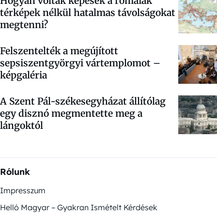
Hogyan voltak képesek a rómaiak
térképek nélkül hatalmas távolságokat
megtenni?
Felszentelték a megújított
sepsiszentgyörgyi vártemplomot –
képgaléria
A Szent Pál-székesegyházat állítólag
egy disznó megmentette meg a
lángoktól
Rólunk
Impresszum
Helló Magyar – Gyakran Ismételt Kérdések