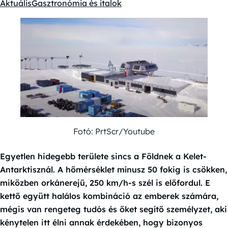
Aktuális
Gasztronómia és italok
Kategóriák:
Fotó: PrtScr/Youtube
Egyetlen hidegebb területe sincs a Földnek a Kelet-
Antarktisznál. A hőmérséklet mínusz 50 fokig is csökken,
miközben orkánerejű, 250 km/h-s szél is előfordul. E
kettő együtt halálos kombináció az emberek számára,
mégis van rengeteg tudós és őket segítő személyzet, aki
kénytelen itt élni annak érdekében, hogy bizonyos