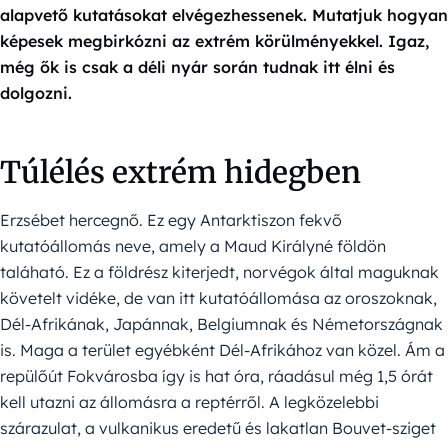
alapvető kutatásokat elvégezhessenek. Mutatjuk hogyan
képesek megbirkózni az extrém körülményekkel. Igaz,
még ők is csak a déli nyár során tudnak itt élni és
dolgozni.
Túlélés extrém hidegben
Erzsébet hercegnő. Ez egy Antarktiszon fekvő
kutatóállomás neve, amely a Maud Királyné földön
taláható. Ez a földrész kiterjedt, norvégok által maguknak
követelt vidéke, de van itt kutatóállomása az oroszoknak,
Dél-Afrikának, Japánnak, Belgiumnak és Németországnak
is. Maga a terület egyébként Dél-Afrikához van közel. Ám a
repülőút Fokvárosba így is hat óra, ráadásul még 1,5 órát
kell utazni az állomásra a reptérről. A legközelebbi
szárazulat, a vulkanikus eredetű és lakatlan Bouvet-sziget