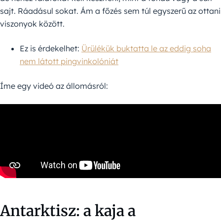
sajt. Ráadásul sokat. Ám a főzés sem túl egyszerű az ottani
viszonyok között.
Ez is érdekelhet:
Ürülékük buktatta le az eddig soha
nem látott pingvinkolóniát
Íme egy videó az állomásról:
Antarktisz: a kaja a