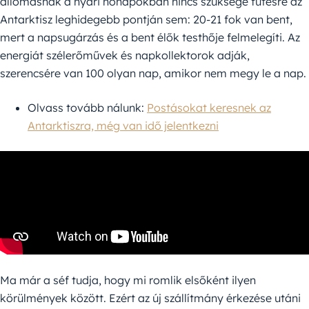
állomásnak a nyári hónapokban nincs szüksége fűtésre az
Antarktisz leghidegebb pontján sem: 20-21 fok van bent,
mert a napsugárzás és a bent élők testhője felmelegíti. Az
energiát szélerőművek és napkollektorok adják,
szerencsére van 100 olyan nap, amikor nem megy le a nap.
Olvass tovább nálunk:
Postásokat keresnek az
Antarktiszra, még van idő jelentkezni
Ma már a séf tudja, hogy mi romlik elsőként ilyen
körülmények között. Ezért az új szállítmány érkezése utáni