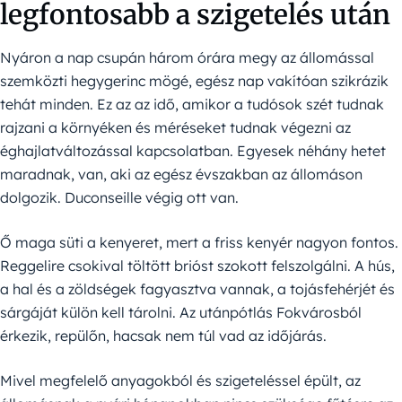
legfontosabb a szigetelés után
Nyáron a nap csupán három órára megy az állomással
szemközti hegygerinc mögé, egész nap vakítóan szikrázik
tehát minden. Ez az az idő, amikor a tudósok szét tudnak
rajzani a környéken és méréseket tudnak végezni az
éghajlatváltozással kapcsolatban. Egyesek néhány hetet
maradnak, van, aki az egész évszakban az állomáson
dolgozik. Duconseille végig ott van.
Ő maga süti a kenyeret, mert a friss kenyér nagyon fontos.
Reggelire csokival töltött brióst szokott felszolgálni. A hús,
a hal és a zöldségek fagyasztva vannak, a tojásfehérjét és
sárgáját külön kell tárolni. Az utánpótlás Fokvárosból
érkezik, repülőn, hacsak nem túl vad az időjárás.
Mivel megfelelő anyagokból és szigeteléssel épült, az