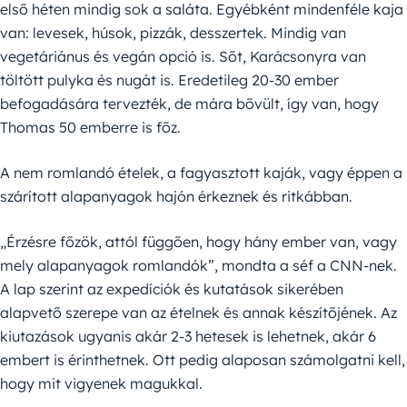
első héten mindig sok a saláta. Egyébként mindenféle kaja
van: levesek, húsok, pizzák, desszertek. Mindig van
vegetáriánus és vegán opció is. Sőt, Karácsonyra van
töltött pulyka és nugát is. Eredetileg 20-30 ember
befogadására tervezték, de mára bővült, így van, hogy
Thomas 50 emberre is főz.
A nem romlandó ételek, a fagyasztott kaják, vagy éppen a
szárított alapanyagok hajón érkeznek és ritkábban.
„Érzésre főzök, attól függően, hogy hány ember van, vagy
mely alapanyagok romlandók”, mondta a séf a CNN-nek.
A lap szerint az expedíciók és kutatások sikerében
alapvető szerepe van az ételnek és annak készítőjének. Az
kiutazások ugyanis akár 2-3 hetesek is lehetnek, akár 6
embert is érinthetnek. Ott pedig alaposan számolgatni kell,
hogy mit vigyenek magukkal.