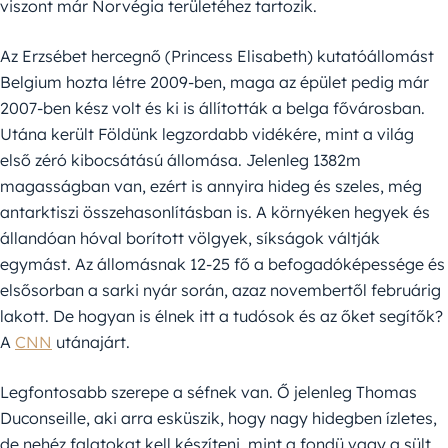
viszont már Norvégia területéhez tartozik.
Az Erzsébet hercegnő (Princess Elisabeth) kutatóállomást
Belgium hozta létre 2009-ben, maga az épület pedig már
2007-ben kész volt és ki is állították a belga fővárosban.
Utána került Földünk legzordabb vidékére, mint a világ
első zéró kibocsátású állomása. Jelenleg 1382m
magasságban van, ezért is annyira hideg és szeles, még
antarktiszi összehasonlításban is. A környéken hegyek és
állandóan hóval borított völgyek, síkságok váltják
egymást. Az állomásnak 12-25 fő a befogadóképessége és
elsősorban a sarki nyár során, azaz novembertől februárig
lakott. De hogyan is élnek itt a tudósok és az őket segítők?
A
CNN
utánajárt.
Legfontosabb szerepe a séfnek van. Ő jelenleg Thomas
Duconseille, aki arra esküszik, hogy nagy hidegben ízletes,
de nehéz falatokat kell készíteni, mint a fondü vagy a sült