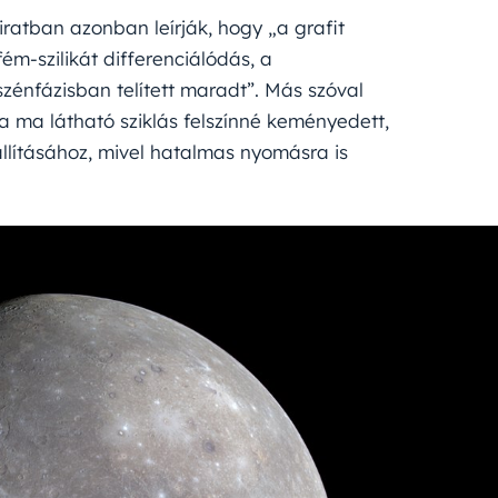
iratban azonban leírják, hogy „a grafit
ém-szilikát differenciálódás, a
énfázisban telített maradt”. Más szóval
a látható sziklás felszínné keményedett,
lításához, mivel hatalmas nyomásra is