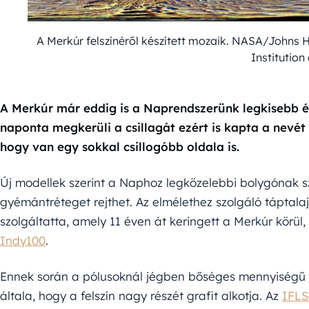
A Merkúr felszínéről készített mozaik. NASA/Johns 
Institutio
A Merkúr már eddig is a Naprendszerünk legkisebb é
naponta megkerüli a csillagát ezért is kapta a nevét 
hogy van egy sokkal csillogóbb oldala is.
Új modellek szerint a Naphoz legközelebbi bolygónak sz
gyémántréteget rejthet. Az elmélethez szolgáló tápta
szolgáltatta, amely 11 éven át keringett a Merkúr körül, 
Indy100
.
Ennek során a pólusoknál jégben bőséges mennyiségű viz
általa, hogy a felszín nagy részét grafit alkotja. Az
IFLS