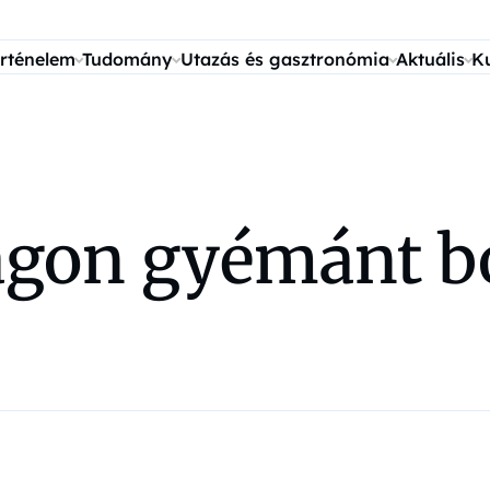
rténelem
Tudomány
Utazás és gasztronómia
Aktuális
K
agon gyémánt bo