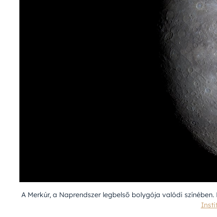
A Merkúr, a Naprendszer legbelső bolygója valódi színében.
Inst