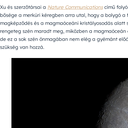
Xu és szerzőtársai a
Nature Communications
című folyó
bősége a merkúri kéregben arra utal, hogy a bolygó a f
magképződés és a magmaóceáni kristályosodás alatt sz
rengeteg szén maradt meg, miközben a magmaóceán a m
de ez a sok szén önmagában nem elég a gyémánt előál
szükség van hozzá.