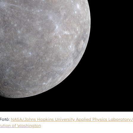
 Fotó:
NASA/Johns Hopkins University Applied Physics Laboratory
itution of Washington