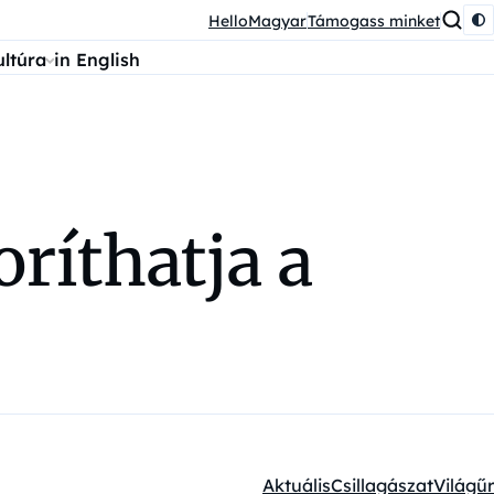
HelloMagyar
Támogass minket
ultúra
in English
ríthatja a
Aktuális
Csillagászat
Világűr