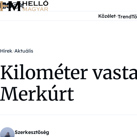
Ugrás a tartalomra
Közélet
Trend
Tö
Hírek
Aktuális
Kilométer vast
Merkúrt
Szerkesztőség