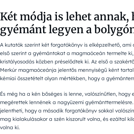
Két módja is lehet annak,
gyémánt legyen a bolygó
A kutatók szerint két forgatókönyv is elképzelhető, ami
első szerint a gyémántokat a magmaóceán termelte ki,
kristályosodás közben préselődtek ki. Az első a szakért
Merkúr magmaóceánja jelentős mennyiségű ként tartalm
kémiai összetételt olyan mértékben, hogy a gyémánterm
És még ha a kén bőséges is lenne, valószínűtlen, hogy
megérettek lennének a nagyüzemi gyémánttermelésre. X
jelentheti, hogy a második forgatókönyv sokkal valószín
mag kialakulásakor a szén kiszorult volna, és ezáltal 
volna ki.