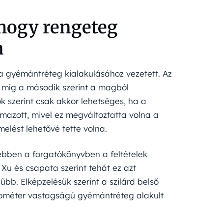
 hogy rengeteg
n
 a gyémántréteg kialakulásához vezetett. Az
 míg a második szerint a magból
ők szerint csak akkor lehetséges, ha a
azott, mivel ez megváltoztatta volna a
elést lehetővé tette volna.
 ebben a forgatókönyvben a feltételek
u és csapata szerint tehát ez azt
űbb. Elképzelésük szerint a szilárd belső
kilométer vastagságú gyémántréteg alakult