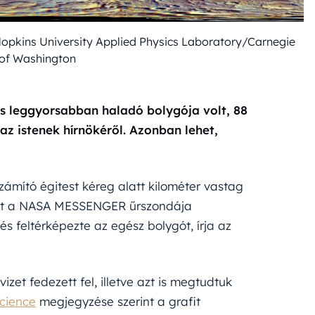
Hopkins University Applied Physics Laboratory/Carnegie
n of Washington
s leggyorsabban haladó bolygója volt, 88
az istenek hírnökéről. Azonban lehet,
ámító égitest kéreg alatt kilométer vastag
lajt a NASA MESSENGER űrszondája
és feltérképezte az egész bolygót, írja az
et fedezett fel, illetve azt is megtudtuk
cience
megjegyzése szerint a grafit