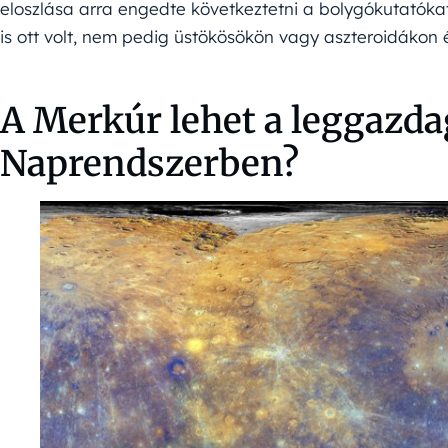
eloszlása arra engedte következtetni a bolygókutatóka
is ott volt, nem pedig üstökösökön vagy aszteroidákon é
A Merkúr lehet a leggazda
Naprendszerben?