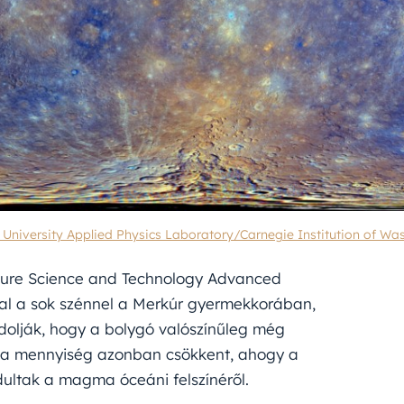
niversity Applied Physics Laboratory/Carnegie Institution of Wa
ssure Science and Technology Advanced
zal a sok szénnel a Merkúr gyermekkorában,
dolják, hogy a bolygó valószínűleg még
z a mennyiség azonban csökkent, ahogy a
dultak a magma óceáni felszínéről.