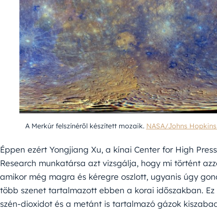
A Merkúr felszínéről készített mozaik.
NASA/Johns Hopkins U
Éppen ezért Yongjiang Xu, a kínai Center for High Pre
Research munkatársa azt vizsgálja, hogy mi történt az
amikor még magra és kéregre oszlott, ugyanis úgy gon
több szenet tartalmazott ebben a korai időszakban. E
szén-dioxidot és a metánt is tartalmazó gázok kiszaba