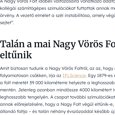
A Nagy Vörös Folt időbeli változásaira vonatkozó ada
kollégái számítógépes szimulációkat futtattak annak m
örvény. A vezető elmélet a szél instabilitása, amely vég
sejtet”.
Talán a mai Nagy Vörös Fol
eltűnik
Amit biztosan tudunk a Nagy Vörös Foltról, az az, hogy
folyamatosan csökken, írja az
IFLScience
. Egy 1879-es
a folt méretét 39 000 kilométerre helyezte a leghossza
mentén. Jelenleg azonban mindössze 4000 kilométert í
leghosszabb tengelyén. A csapat további szimulációkat
annak előrejelzésére, hogy a Nagy Folt végül eltűnik-e, 
állandó foltja – és talán néhány évszázaddal később ú