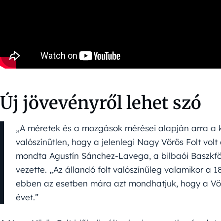
Új jövevényről lehet szó
„A méretek és a mozgások mérései alapján arra a k
valószínűtlen, hogy a jelenlegi Nagy Vörös Folt volt 
mondta Agustín Sánchez-Lavega, a bilbaói Baszkfö
vezette. „Az állandó folt valószínűleg valamikor a 18
ebben az esetben mára azt mondhatjuk, hogy a Vör
évet.”