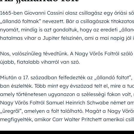
1665-ben Giovanni Cassini olasz csillagász egy óriási sö
„állandó foltnak” nevezett. Bár a csillagászok titokzat
nyomát, mindig is azt gondoltuk, hogy az eredeti „állan
hatalmas vihar a Jupiter felszínén, ami a mai napig jól i
Nos, valószínűleg tévedtünk. A Nagy Vörös Foltról szóló
újabb, fiatalabb viharról van szó.
Miután a 17. században felfedezték az „állandó foltot”, 
ban észlelték. Több mint egy évszázad telt el, mire a tu
amely történetesen ugyanazon a szélességi fokon volt, m
Nagy Vörös Foltról Samuel Heinrich Schwabe német amat
„üregről”, amelyen a folt található. Magát a Nagy Vörö
megfigyelték, amikor Carr Walter Pritchett amerikai csill