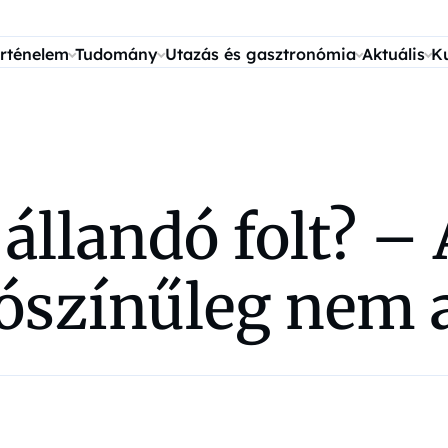
rténelem
Tudomány
Utazás és gasztronómia
Aktuális
K
állandó folt? – 
lószínűleg nem 