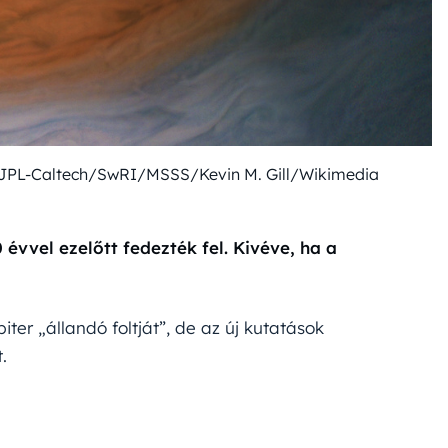
/JPL-Caltech/SwRI/MSSS/Kevin M. Gill/Wikimedia
évvel ezelőtt fedezték fel. Kivéve, ha a
ter „állandó foltját”, de az új kutatások
.