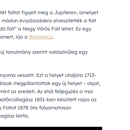
tét foltot figyelt meg a Jupiteren, amelyet
os módon évszázadokra elveszítették a folt
dó folt” a Nagy Vörös Folt lehet. Ez egy
smert, írja a
Britannica
.
 új tanulmány szerint valószínűleg egy
nyoma veszett. Ezt a helyet utoljára 1713-
dósok megpillantottak egy új helyet – olyat,
int az eredeti. Az első feljegyzés a mai
őrcsillagász 1831-ben készített rajza az
s Foltot 1878 óta folyamatosan
agász leírta.