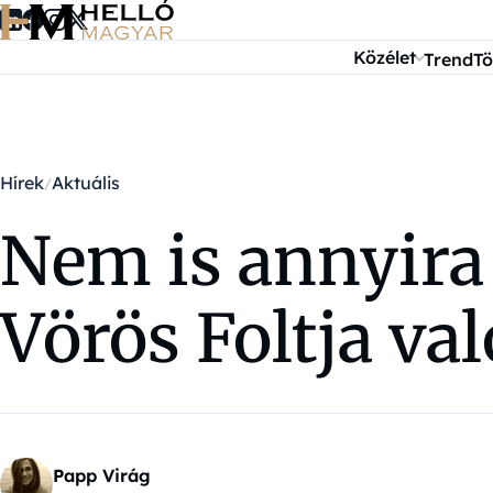
Ugrás a tartalomra
Közélet
Trend
Tö
Hírek
Aktuális
Nem is annyira 
Vörös Foltja va
Papp Virág