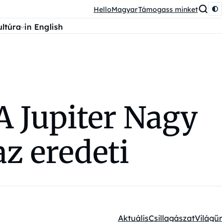
HelloMagyar
Támogass minket
ultúra
in English
A Jupiter Nagy
az eredeti
Aktuális
Csillagászat
Világűr