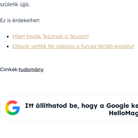
születik újjá.
Ez is érdekelhet:
Miért hívják Tejútnak a Tejutat?
Először vették fel videóra a furcsa téridő-kristályt
Címkék:
tudomány
Itt állíthatod be, hogy a Google k
HelloMag