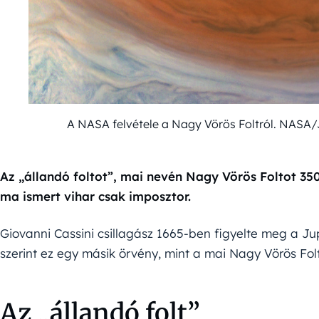
A NASA felvétele a Nagy Vörös Foltról. NASA
Az „állandó foltot”, mai nevén Nagy Vörös Foltot 350 
ma ismert vihar csak imposztor.
Giovanni Cassini csillagász 1665-ben figyelte meg a Jupi
szerint ez egy másik örvény, mint a mai Nagy Vörös Folt
Az „állandó folt”