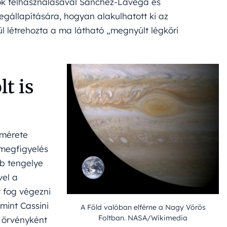
tok felhasználásával Sánchez-Lavega és
egállapítására, hogyan alakulhatott ki az
ül létrehozta a ma látható „megnyúlt légköri
t is
 mérete
 megfigyelés
bb tengelye
vel a
 fog végezni
mint Cassini
A Föld valóban elférne a Nagy Vörös
Foltban. NASA/Wikimedia
j örvényként