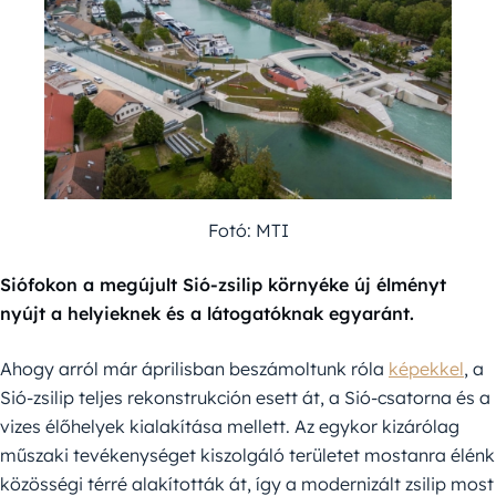
Fotó: MTI
Siófokon a megújult Sió-zsilip környéke új élményt
nyújt a helyieknek és a látogatóknak egyaránt.
Ahogy arról már áprilisban beszámoltunk róla
képekkel
, a
Sió-zsilip teljes rekonstrukción esett át, a Sió-csatorna és a
vizes élőhelyek kialakítása mellett. Az egykor kizárólag
műszaki tevékenységet kiszolgáló területet mostanra élénk
közösségi térré alakították át, így a modernizált zsilip most