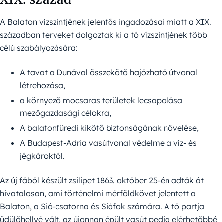
A Balaton vízszintjének jelentős ingadozásai miatt a XIX.
században terveket dolgoztak ki a tó vízszintjének több
célú szabályozására:
A tavat a Dunával összekötő hajózható útvonal
létrehozása,
a környező mocsaras területek lecsapolása
mezőgazdasági célokra,
A balatonfüredi kikötő biztonságának növelése,
A Budapest-Adria vasútvonal védelme a víz- és
jégkároktól.
Az új fából készült zsilipet 1863. október 25-én adták át
hivatalosan, ami történelmi mérföldkövet jelentett a
Balaton, a Sió-csatorna és Siófok számára. A tó partja
üdülőhellyé vált, az újonnan épült vasút pedig elérhetőbbé