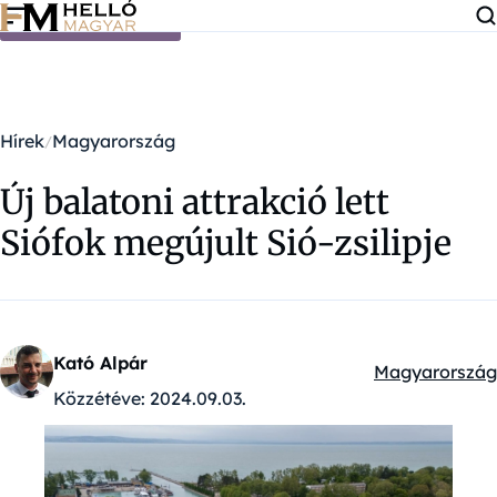
Ugrás a tartalomra
Hírek
Magyarország
Új balatoni attrakció lett
Siófok megújult Sió-zsilipje
Kató Alpár
Magyarország
Kategóriák:
Közzétéve:
2024.09.03.