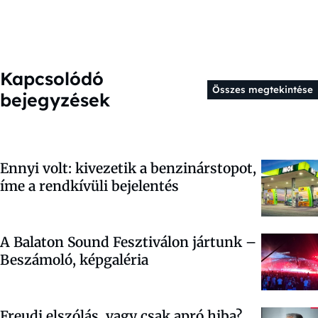
Kapcsolódó
Összes megtekintése
bejegyzések
Ennyi volt: kivezetik a benzinárstopot,
íme a rendkívüli bejelentés
A Balaton Sound Fesztiválon jártunk –
Beszámoló, képgaléria
Freudi elszólás, vagy csak apró hiba?