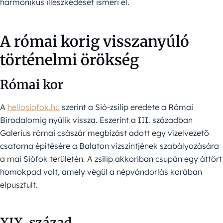
harmonikus illeszkedését ismeri el.
A római korig visszanyúló
történelmi örökség
Római kor
A
hellosiofok.hu
szerint a Sió-zsilip eredete a Római
Birodalomig nyúlik vissza. Eszerint a III. században
Galerius római császár megbízást adott egy vízelvezető
csatorna építésére a Balaton vízszintjének szabályozására
a mai Siófok területén. A zsilip akkoriban csupán egy áttört
homokpad volt, amely végül a népvándorlás korában
elpusztult.
XIX. század