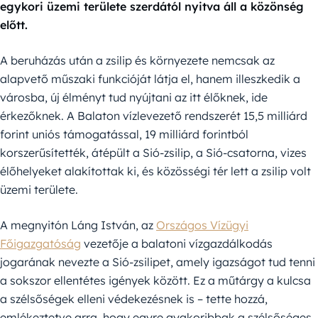
egykori üzemi területe szerdától nyitva áll a közönség
előtt.
A beruházás után a zsilip és környezete nemcsak az
alapvető műszaki funkcióját látja el, hanem illeszkedik a
városba, új élményt tud nyújtani az itt élőknek, ide
érkezőknek. A Balaton vízlevezető rendszerét 15,5 milliárd
forint uniós támogatással, 19 milliárd forintból
korszerűsítették, átépült a Sió-zsilip, a Sió-csatorna, vizes
élőhelyeket alakítottak ki, és közösségi tér lett a zsilip volt
üzemi területe.
A megnyitón Láng István, az
Országos Vízügyi
Főigazgatóság
vezetője a balatoni vízgazdálkodás
jogarának nevezte a Sió-zsilipet, amely igazságot tud tenni
a sokszor ellentétes igények között. Ez a műtárgy a kulcsa
a szélsőségek elleni védekezésnek is – tette hozzá,
emlékeztetve arra, hogy egyre gyakoribbak a szélsőséges