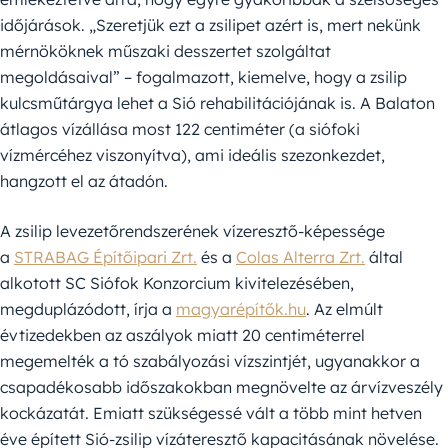
időjárások. „Szeretjük ezt a zsilipet azért is, mert nekünk
mérnököknek műszaki desszertet szolgáltat
megoldásaival” – fogalmazott, kiemelve, hogy a zsilip
kulcsműtárgya lehet a Sió rehabilitációjának is. A Balaton
átlagos vízállása most 122 centiméter (a siófoki
vízmércéhez viszonyítva), ami ideális szezonkezdet,
hangzott el az átadón.
A zsilip levezetőrendszerének vízeresztő-képessége
a
STRABAG Építőipari Zrt.
és a
Colas Alterra Zrt.
által
alkotott SC Siófok Konzorcium kivitelezésében,
megduplázódott, írja a
magyarépítők.hu
. Az elmúlt
évtizedekben az aszályok miatt 20 centiméterrel
megemelték a tó szabályozási vízszintjét, ugyanakkor a
csapadékosabb időszakokban megnövelte az árvízveszély
kockázatát. Emiatt szükségessé vált a több mint hetven
éve épített Sió-zsilip vízáteresztő kapacitásának növelése.