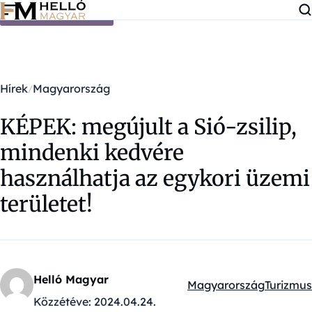
Ugrás a tartalomra
Hírek
Magyarország
KÉPEK: megújult a Sió-zsilip,
mindenki kedvére
használhatja az egykori üzemi
területet!
Helló Magyar
Magyarország
Turizmus
Kategóriák:
Közzétéve:
2024.04.24.