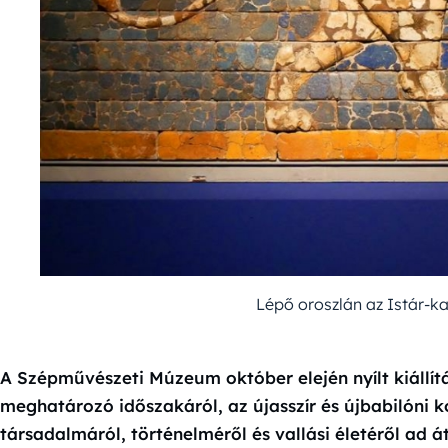
Lépő oroszlán az Istár-ka
A Szépművészeti Múzeum október elején nyílt kiállí
meghatározó időszakáról, az újasszír és újbabilóni ko
társadalmáról, történelméről és vallási életéről ad át