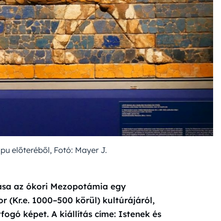
pu előteréből, Fotó: Mayer J.
tása az ókori Mezopotámia egy
r (Kr.e. 1000–500 körül) kultúrájáról,
fogó képet. A kiállítás címe: Istenek és