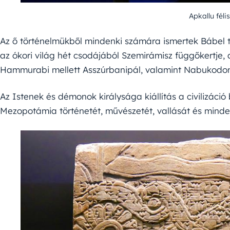
Apkallu féli
Az ő történelmükből mindenki számára ismertek Bábel t
az ókori világ hét csodájából Szemirámisz függőkertje, 
Hammurabi mellett Asszúrbanipál, valamint Nabukodon
Az Istenek és démonok királysága kiállítás a civilizáció 
Mezopotámia történetét, művészetét, vallását és minden