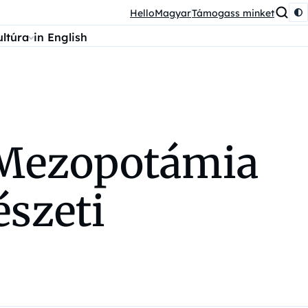
HelloMagyar
Támogass minket
ultúra
in English
 Mezopotámia
észeti