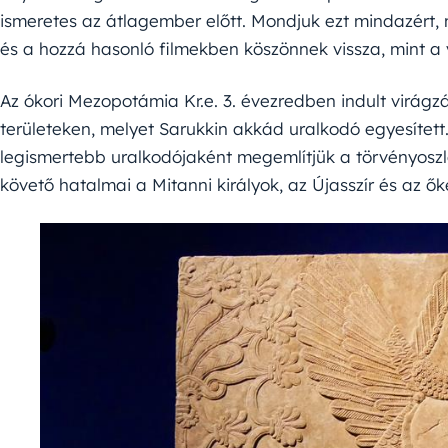
ismeretes az átlagember előtt. Mondjuk ezt mindazért,
és a hozzá hasonló filmekben köszönnek vissza, mint a
Az ókori Mezopotámia Kr.e. 3. évezredben indult virágz
területeken, melyet Sarukkin akkád uralkodó egyesített
legismertebb uralkodójaként megemlítjük a törvényoszlo
követő hatalmai a Mitanni királyok, az Újasszír és az ők