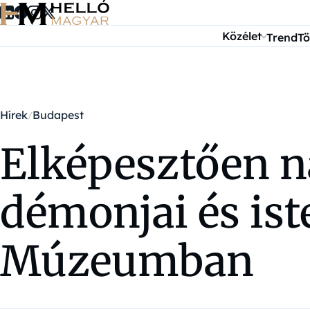
Ugrás a tartalomra
Közélet
Trend
Tö
Hírek
Budapest
Elképesztően 
démonjai és is
Múzeumban