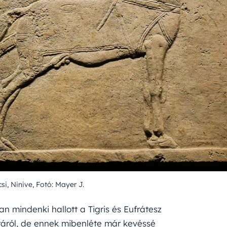
si, Ninive, Fotó: Mayer J.
n mindenki hallott a Tigris és Eufrátesz
ráról, de ennek mibenléte már kevéssé