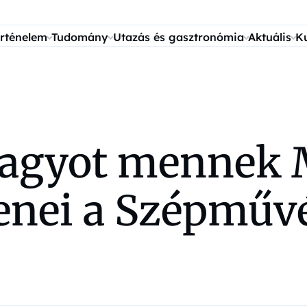
rténelem
Tudomány
Utazás és gasztronómia
Aktuális
K
nagyot mennek
tenei a Szépműv