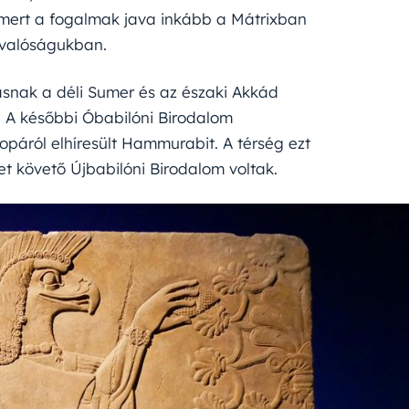
 mert a fogalmak java inkább a Mátrixban
 valóságukban.
ásnak a déli Sumer és az északi Akkád
. A későbbi Óbabilóni Birodalom
páról elhíresült Hammurabit. A térség ezt
et követő Újbabilóni Birodalom voltak.