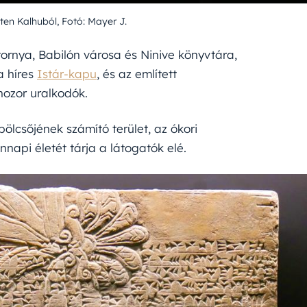
sten Kalhuból, Fotó: Mayer J.
ornya, Babilón városa és Ninive könyvtára,
a híres
Istár-kapu
, és az említett
ozor uralkodók.
bölcsőjének számító terület, az ókori
napi életét tárja a látogatók elé.