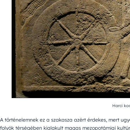
Harci koc
A történelemnek ez a szakasza azért érdekes, mert ugya
folyók térségében kialakult magas mezopotámiai kultú