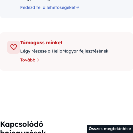
Fedezd fel a lehetőségeket
Támogass minket
Légy részese a HelloMagyar fejlesztésének
Tovább
Kapcsolódó
Összes megtekintése
bejegyzések