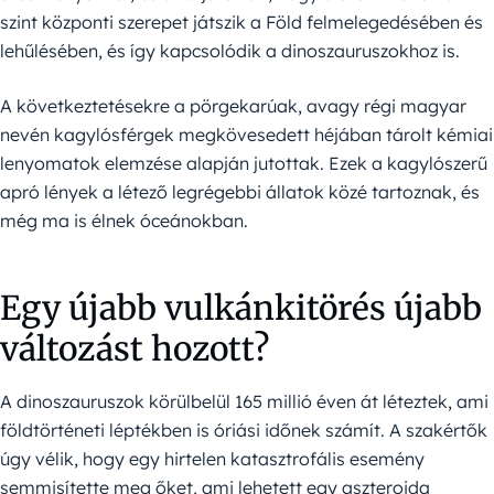
szint központi szerepet játszik a Föld felmelegedésében és
lehűlésében, és így kapcsolódik a dinoszauruszokhoz is.
A következtetésekre a pörgekarúak, avagy régi magyar
nevén kagylósférgek megkövesedett héjában tárolt kémiai
lenyomatok elemzése alapján jutottak. Ezek a kagylószerű
apró lények a létező legrégebbi állatok közé tartoznak, és
még ma is élnek óceánokban.
Egy újabb vulkánkitörés újabb
változást hozott?
A dinoszauruszok körülbelül 165 millió éven át léteztek, ami
földtörténeti léptékben is óriási időnek számít. A szakértők
úgy vélik, hogy egy hirtelen katasztrofális esemény
semmisítette meg őket, ami lehetett egy aszteroida