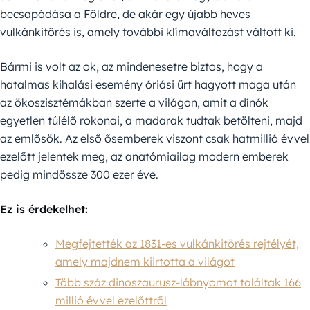
becsapódása a Földre, de akár egy újabb heves
vulkánkitörés is, amely további klímaváltozást váltott ki.
Bármi is volt az ok, az mindenesetre biztos, hogy a
hatalmas kihalási esemény óriási űrt hagyott maga után
az ökoszisztémákban szerte a világon, amit a dínók
egyetlen túlélő rokonai, a madarak tudtak betölteni, majd
az emlősök. Az első ősemberek viszont csak hatmillió évvel
ezelőtt jelentek meg, az anatómiailag modern emberek
pedig mindössze 300 ezer éve.
Ez is érdekelhet:
Megfejtették az 1831-es vulkánkitörés rejtélyét,
amely majdnem kiirtotta a világot
Több száz dinoszaurusz-lábnyomot találtak 166
millió évvel ezelőttről