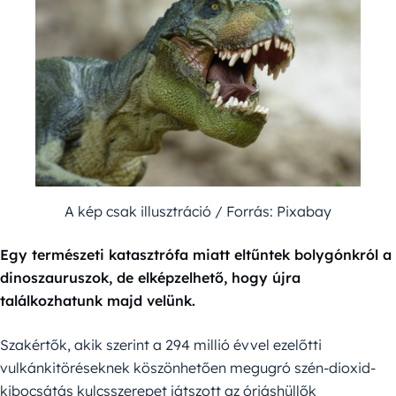
A kép csak illusztráció / Forrás: Pixabay
Egy természeti katasztrófa miatt eltűntek bolygónkról a
dinoszauruszok, de elképzelhető, hogy újra
találkozhatunk majd velünk.
Szakértők, akik szerint a 294 millió évvel ezelőtti
vulkánkitöréseknek köszönhetően megugró szén-dioxid-
kibocsátás kulcsszerepet játszott az óriáshüllők