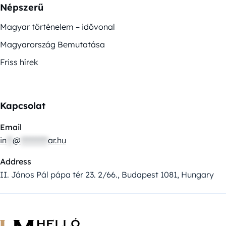
Népszerű
Magyar történelem – idővonal
Magyarország Bemutatása
Friss hírek
Kapcsolat
Email
in
**
@
*********
ar.hu
Address
II. János Pál pápa tér 23. 2/66., Budapest 1081, Hungary