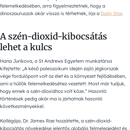
felemelkedésében, arra figyelmeztetnek, hogy a
dinoszauruszok akár vissza is térhetnek, írja a
Daily Star
.
A szén-dioxid-kibocsátás
lehet a kulcs
Hana Jurikova, a St Andrews Egyetem munkatársa
kifejtette: „A késő paleozoikum idején zajló jégkorszak
vége fordulópont volt az élet és a környezet fejlődésében,
ami a hüllők felemelkedéséhez vezetett. Most már tudjuk,
hogy ennek a szén-dioxidhoz volt köze.” Hasonló
történések pedig akár ma is járhatnak hasonló
következményekkel.
Kollégája, Dr. James Rae hozzátette, a szén-dioxid-
kibocsátás növekedése jelentős globális felmelegedést és