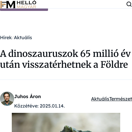
Ugrás a tartalomra
Hírek
Aktuális
A dinoszauruszok 65 millió év
után visszatérhetnek a Földre
Juhos Áron
Aktuális
Természet
Kategóriák:
Közzétéve:
2025.01.14.