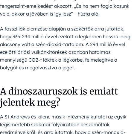
tengerszint-emelkedést okozott. „És ha nem foglalkozunk
vele, akkor a jövőben is így lesz” – húzta alá.
A fosszíliák elemzése alapján a szakértők arra jutottak,
hogy 335-294 millió évvel ezelőtt a légkörben hosszú ideig
alacsony volt a szén-dioxid-tartalom. A 294 millió évvel
ezelőtti óriási vulkánkitörések azonban hatalmas
mennyiségű CO2-t löktek a légkörbe, felmelegítve a
bolygót és megolvasztva a jeget.
A dinoszauruszok is emiatt
jelentek meg?
A St Andrews és kilenc másik intézmény kutatói az egyik
legismertebb szakmai folyóiratban beszámoltak
eredményeikről, és arra jutottak, hogy a szén-monoxid-