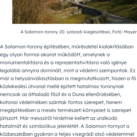
A Salamon-torony 20. századi kiegészítései, Fotó: Mayer 
A Salamon-torony építésében, műrészletei kialakításában
egy olyan formai akarat működött, amelynek a
monumentalitásra és a reprezentativitásra való igénye
legalább annyira dominált, mint a védelmi szempontok. Ez
már a helyszínválasztásban is megmutatkozott, hiszen a fő
közlekedési útvonal mellé épített hatalmas toronynak
nemcsak az áthaladó főút és a Duna ellenőrzésében,
katonai védelmében szántak fontos szerepet, hanem
megépítésében a mesés természeti környezet is szerepet
játszott. Már messziről hirdetnie kellett az uralkodó
hatalmát és szimbolikus jelenlétét. A Salamon-tornyot a
közbeszédben gyakran a teljes visegrádi alsó védelemmel