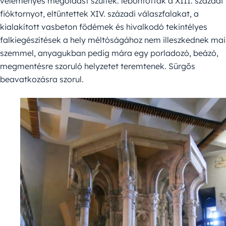
véleményes megoldást szültek: lebontották a XIII. századi
fióktornyot, eltüntettek XIV. századi válaszfalakat, a
kialakított vasbeton födémek és hivalkodó tekintélyes
falkiegészítések a hely méltóságához nem illeszkednek mai
szemmel, anyagukban pedig mára egy porladozó, beázó,
megmentésre szoruló helyzetet teremtenek. Sürgős
beavatkozásra szorul.