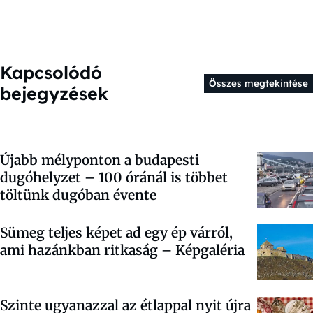
Kapcsolódó
Összes megtekintése
bejegyzések
Újabb mélyponton a budapesti
dugóhelyzet – 100 óránál is többet
töltünk dugóban évente
Sümeg teljes képet ad egy ép várról,
ami hazánkban ritkaság – Képgaléria
Szinte ugyanazzal az étlappal nyit újra