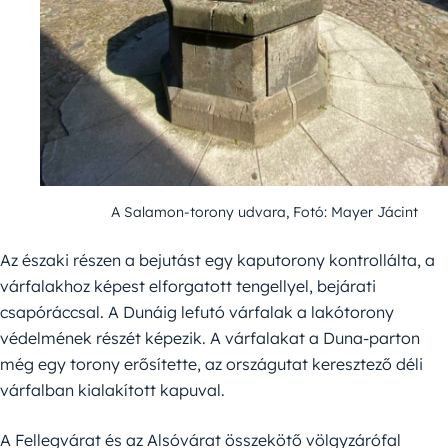
A Salamon-torony udvara, Fotó: Mayer Jácint
Az északi részen a bejutást egy kaputorony kontrollálta, a
várfalakhoz képest elforgatott tengellyel, bejárati
csapóráccsal. A Dunáig lefutó várfalak a lakótorony
védelmének részét képezik. A várfalakat a Duna-parton
még egy torony erősítette, az országutat keresztező déli
várfalban kialakított kapuval.
A Fellegvárat és az Alsóvárat összekötő völgyzárófal