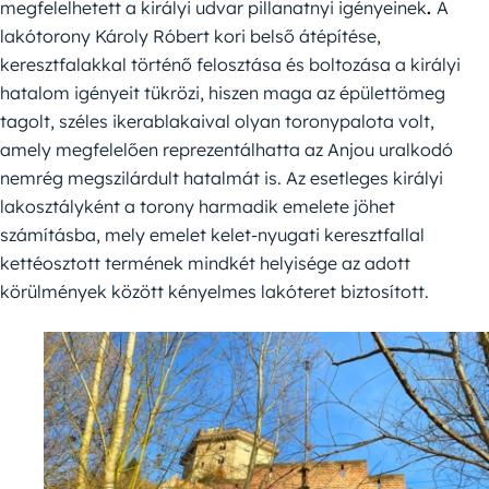
megfelelhetett a királyi udvar pillanatnyi igényeinek
.
A
lakótorony Károly Róbert kori belső átépítése,
keresztfalakkal történő felosztása és boltozása a királyi
hatalom igényeit tükrözi, hiszen maga az épülettömeg
tagolt, széles ikerablakaival olyan toronypalota volt,
amely megfelelően reprezentálhatta az Anjou uralkodó
nemrég megszilárdult hatalmát is. Az esetleges királyi
lakosztályként a torony harmadik emelete jöhet
számításba, mely emelet kelet-nyugati keresztfallal
kettéosztott termének mindkét helyisége az adott
körülmények között kényelmes lakóteret biztosított.