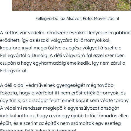
Fellegvárból az Alsóvár, Fotó: Mayer Jácint
A kettős vár védelmi rendszere északról lényegesen jobban
erődített, így az északi völgyzáró fal őrtornyokkal,
kaputoronnyal megerősítve az egész völgyet átszelte a
Fellegvártól a Dunáig. A déli völgyzáró fal ezzel szemben
csupán a hegy egyharmadáig emelkedik, így nem zárul a
Fellegvárral.
A déli oldal védműveinek gyengeségét még tovább
fokozta, hogy a várfalat itt nem erősítették őrtornyok, és
úgy tűnik, az országút felett emelt kaput sem védte torony.
A védelmi rendszer meglepő kiegyensúlyozatlanságát
indokolhatta az, hogy a vár egy újabb tatár támadás ellen
épült, és e szerint az építők nem számoltak egy esetleg
Esztergom felől érkező ostrommal.