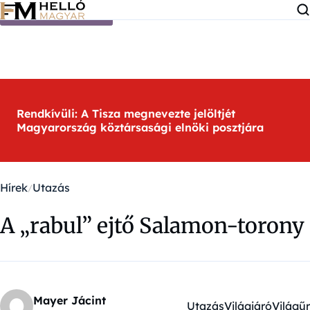
Ugrás a tartalomra
Rendkívüli: A Tisza megnevezte jelöltjét
Magyarország köztársasági elnöki posztjára
Hírek
Utazás
A „rabul” ejtő Salamon-torony
Mayer Jácint
Utazás
Világjáró
Világűr