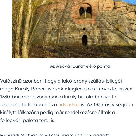
Az Alsóvár Dunát elérő pontja
Valószínű azonban, hogy a lakótorony szállás-jellegét
maga Károly Róbert is csak ideiglenesnek tervezte, hiszen
1330-ban már bizonyosan a király birtokában volt a
település határában lévő
udvarház
is. Az 1335-ös visegrádi
királytalálkozóra pedig már rendelkezésre álltak a
fellegvári palota terei is.
Hunyadi Mátyás egy 1459. március 5-én kiadott