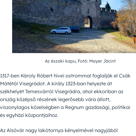
Az északi kapu, Fotó: Mayer Jácint
1317-ben Károly Róbert hívei ostrommal foglalják el Csák
Mátétól Visegrádot. A király 1323-ban helyezte át
székhelyét Temesvárról Visegrádra, ahol ekkoriban az
ország középső részének legerősebb vára állott,
viszonylagos közelségben a Regnum gazdasági, politikai
és egyházi központjaihoz.
Az Alsóvár nagy lakótornya kényelmével nagyjából