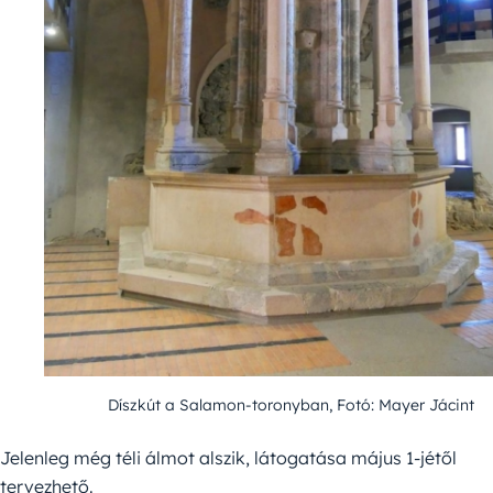
Díszkút a Salamon-toronyban, Fotó: Mayer Jácint
Jelenleg még téli álmot alszik, látogatása május 1-jétől
tervezhető.