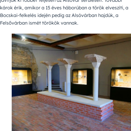
károk érik, amikor a 15 éves háborúban a török elveszíti, a
Bocskai-felkelés idején pedig az Alsóvárban hajdúk, a
Felsővárban ismét törökök vannak.