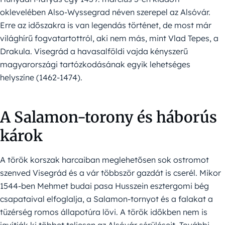
oklevelében Also-Wyssegrad néven szerepel az Alsóvár.
Erre az időszakra is van legendás történet, de most már
világhírű fogvatartottról, aki nem más, mint Vlad Tepes, a
Drakula. Visegrád a havasalföldi vajda kényszerű
magyarországi tartózkodásának egyik lehetséges
helyszíne (1462-1474).
A Salamon-torony és háborús
károk
A török korszak harcaiban meglehetősen sok ostromot
szenved Visegrád és a vár többször gazdát is cserél. Mikor
1544-ben Mehmet budai pasa Husszein esztergomi bég
csapataival elfoglalja, a Salamon-tornyot és a falakat a
tüzérség romos állapotúra lövi. A török időkben nem is
javítják ki többet teljesen az Alsóvár sérüléseit. További