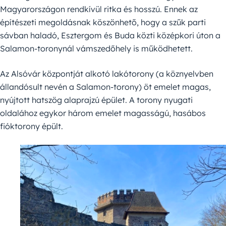
Magyarországon rendkívül ritka és hosszú. Ennek az
építészeti megoldásnak köszönhető, hogy a szűk parti
sávban haladó, Esztergom és Buda közti középkori úton a
Salamon-toronynál vámszedőhely is működhetett.
Az Alsóvár központját alkotó lakótorony (a köznyelvben
állandósult nevén a Salamon-torony) öt emelet magas,
nyújtott hatszög alaprajzú épület. A torony nyugati
oldalához egykor három emelet magasságú, hasábos
fióktorony épült.