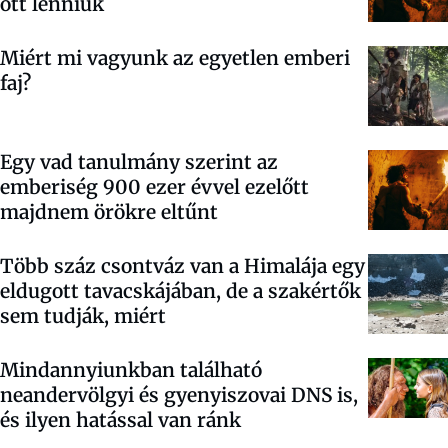
ott lenniük
Miért mi vagyunk az egyetlen emberi
faj?
Egy vad tanulmány szerint az
emberiség 900 ezer évvel ezelőtt
majdnem örökre eltűnt
Több száz csontváz van a Himalája egy
eldugott tavacskájában, de a szakértők
sem tudják, miért
Mindannyiunkban található
neandervölgyi és gyenyiszovai DNS is,
és ilyen hatással van ránk