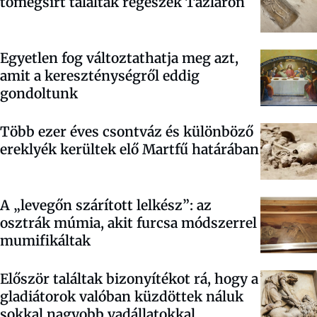
tömegsírt találtak régészek Tázláron
Egyetlen fog változtathatja meg azt,
amit a kereszténységről eddig
gondoltunk
Több ezer éves csontváz és különböző
ereklyék kerültek elő Martfű határában
A „levegőn szárított lelkész”: az
osztrák múmia, akit furcsa módszerrel
mumifikáltak
Először találtak bizonyítékot rá, hogy a
gladiátorok valóban küzdöttek náluk
sokkal nagyobb vadállatokkal