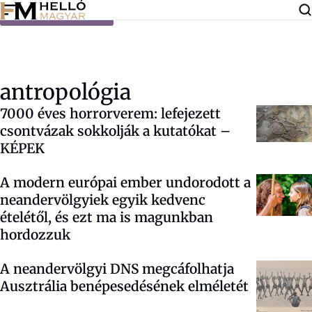
Ugrás a tartalomra
antropológia
7000 éves horrorverem: lefejezett
csontvázak sokkolják a kutatókat –
KÉPEK
A modern európai ember undorodott a
neandervölgyiek egyik kedvenc
ételétől, és ezt ma is magunkban
hordozzuk
A neandervölgyi DNS megcáfolhatja
Ausztrália benépesedésének elméletét