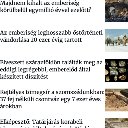
Majdnem kihalt az emberiség
körülbelül egymillió évvel ezelőtt?
Az emberiség leghosszabb őstörténeti
vándorlása 20 ezer évig tartott
Elveszett szárazföldön találták meg az
eddigi legrégebbi, emberelőd által
készített díszítést
Rejtélyes tömegsír a szomszédunkban:
37 fej nélküli csontváz egy 7 ezer éves
árokban
Elképesztő: Tatárjárás korabeli