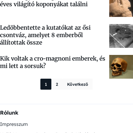
éves világító koponyákat találni
Ledöbbentette a kutatókat az ősi
csontváz, amelyet 8 emberből
állítottak össze
Kik voltak a cro-magnoni emberek, és
mi lett a sorsuk?
Bejegyzések la
1
2
Következő
Rólunk
Impresszum