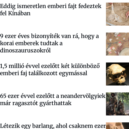
Eddig ismeretlen emberi fajt fedeztek
fel Kínában
9 ezer éves bizonyíték van rá, hogy a
korai emberek tudtak a
dinoszauruszokról
1,5 millió évvel ezelőtt két különböző
emberi faj találkozott egymással
65 ezer évvel ezelőtt a neandervölgyiek
már ragasztót gyárthattak
Létezik egy barlang, ahol csaknem ezer