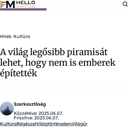
Ugrás a tartalomra
Hírek
Kultúra
A világ legősibb piramisát
lehet, hogy nem is emberek
építették
Szerkesztőség
Közzétéve:
2025.06.07.
Frissítve:
2025.06.07.
Kultúra
Régészet
Világtörténelem
Világűr
Kategóriák: