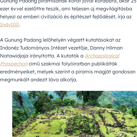
Gunung Padang piramisának korát jóval korábbra, akár 25
ezer évvel ezelőttre teszik, ami teljesen új megvilágításba
helyezi az emberi civilizáció és építészet fejlődését, írja az
Indy100
.
A Gunung Padang lelőhelyén végzett kutatásokat az
Indonéz Tudományos Intézet vezetője, Danny Hilman
Natawidjaja irányította. A kutatók a
Archaeological
Prospection
című szakmai folyóiratban publikálták
eredményeiket, melyek szerint a piramis magját gondosan
megmunkált andezit láva alkotja.