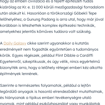
hogy az emberi civilizáció és a fejlett építészeti tudás
kizárólag az Kr. e. 11 000 körüli mezőgazdasági forradalom
után alakult ki. Hasonlóan a törökországi Göbekli Tepe
lelőhelyéhez, a Gunung Padang is arra utal, hogy már jóval
korábban is létezhettek komplex építkezési technikák,
amelyekhez jelentős kőműves tudásra volt szükség.
A
Daily Galaxy
cikke szerint ugyanakkor a kutatás
eredményeit nem fogadták egyöntetűen a tudományos
körök. Egyes régészek, például Flint Dibble a Cardiffi
Egyetemről, szkeptikusak, és úgy vélik, nincs egyértelmű
bizonyíték arra, hogy a lelőhely rétegei emberi kéz alkotta
építmények lennének.
Szerinte a természetes folyamatok, például a lejtőn
legördülő anyagok is hasonló elrendeződést mutathatnak,
és hiányoznak a tipikus emberi tevékenységre utaló
nyomok, mint például eszközhasználat vagy munkálatok