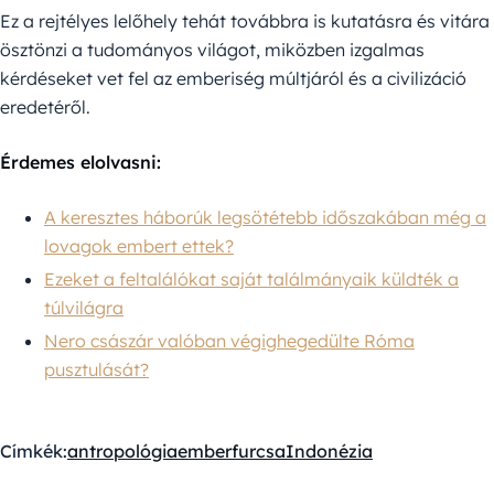
Ez a rejtélyes lelőhely tehát továbbra is kutatásra és vitára
ösztönzi a tudományos világot, miközben izgalmas
kérdéseket vet fel az emberiség múltjáról és a civilizáció
eredetéről.
Érdemes elolvasni:
A keresztes háborúk legsötétebb időszakában még a
lovagok embert ettek?
Ezeket a feltalálókat saját találmányaik küldték a
túlvilágra
Nero császár valóban végighegedülte Róma
pusztulását?
Címkék:
antropológia
ember
furcsa
Indonézia