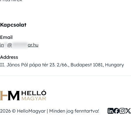
Kapcsolat
Email
in
**
@
*********
ar.hu
Address
II. János Pál pápa tér 23. 2/66., Budapest 1081, Hungary
2026 © HelloMagyar | Minden jog fenntartva!