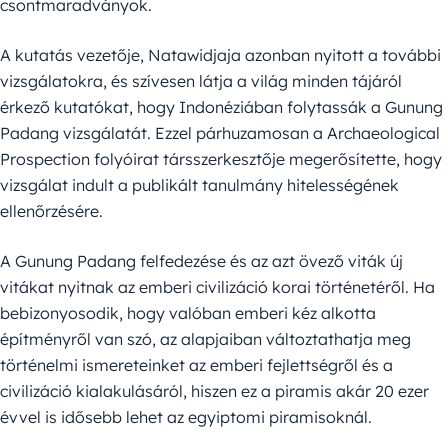
csontmaradványok.
A kutatás vezetője, Natawidjaja azonban nyitott a további
vizsgálatokra, és szívesen látja a világ minden tájáról
érkező kutatókat, hogy Indonéziában folytassák a Gunung
Padang vizsgálatát. Ezzel párhuzamosan a Archaeological
Prospection folyóirat társszerkesztője megerősítette, hogy
vizsgálat indult a publikált tanulmány hitelességének
ellenőrzésére.
A Gunung Padang felfedezése és az azt övező viták új
vitákat nyitnak az emberi civilizáció korai történetéről. Ha
bebizonyosodik, hogy valóban emberi kéz alkotta
építményről van szó, az alapjaiban változtathatja meg
történelmi ismereteinket az emberi fejlettségről és a
civilizáció kialakulásáról, hiszen ez a piramis akár 20 ezer
évvel is idősebb lehet az egyiptomi piramisoknál.