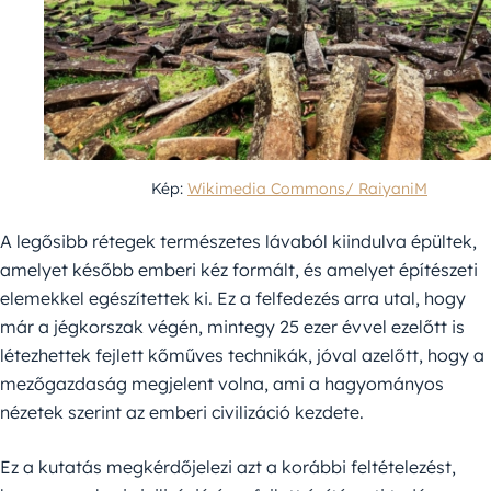
Kép:
Wikimedia Commons/ RaiyaniM
A legősibb rétegek természetes lávaból kiindulva épültek,
amelyet később emberi kéz formált, és amelyet építészeti
elemekkel egészítettek ki. Ez a felfedezés arra utal, hogy
már a jégkorszak végén, mintegy 25 ezer évvel ezelőtt is
létezhettek fejlett kőműves technikák, jóval azelőtt, hogy a
mezőgazdaság megjelent volna, ami a hagyományos
nézetek szerint az emberi civilizáció kezdete.
Ez a kutatás megkérdőjelezi azt a korábbi feltételezést,