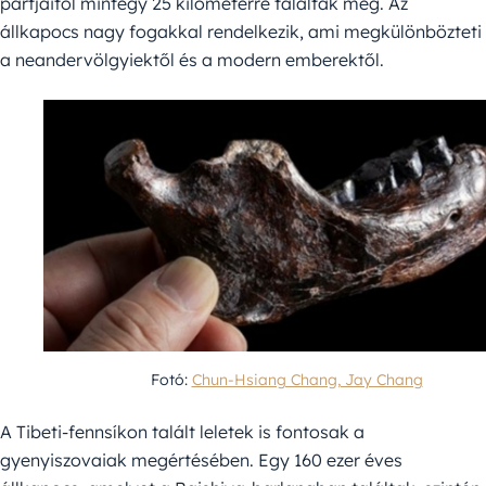
partjaitól mintegy 25 kilométerre találták meg. Az
állkapocs nagy fogakkal rendelkezik, ami megkülönbözteti
a neandervölgyiektől és a modern emberektől.
Fotó:
Chun-Hsiang Chang, Jay Chang
A Tibeti-fennsíkon talált leletek is fontosak a
gyenyiszovaiak megértésében. Egy 160 ezer éves