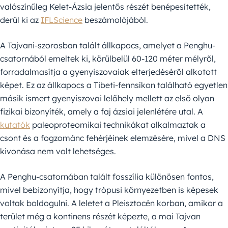
valószínűleg Kelet-Ázsia jelentős részét benépesítették,
derül ki az
IFLScience
beszámolójából.
A Tajvani-szorosban talált állkapocs, amelyet a Penghu-
csatornából emeltek ki, körülbelül 60-120 méter mélyről,
forradalmasítja a gyenyiszovaiak elterjedéséről alkotott
képet. Ez az állkapocs a Tibeti-fennsíkon található egyetlen
másik ismert gyenyiszovai lelőhely mellett az első olyan
fizikai bizonyíték, amely a faj ázsiai jelenlétére utal. A
kutatók
paleoproteomikai technikákat alkalmaztak a
csont és a fogzománc fehérjéinek elemzésére, mivel a DNS
kivonása nem volt lehetséges.
A Penghu-csatornában talált fosszília különösen fontos,
mivel bebizonyítja, hogy trópusi környezetben is képesek
voltak boldogulni. A leletet a Pleisztocén korban, amikor a
terület még a kontinens részét képezte, a mai Tajvan