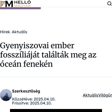
Ugrás a tartalomra
Hírek
Aktuális
Gyenyiszovai ember
fosszíliáját találták meg az
óceán fenekén
Szerkesztőség
Aktuális
Világűr
Kategóriák:
Közzétéve:
2025.04.10.
Frissítve:
2025.04.10.