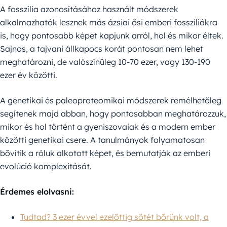
A fosszília azonosításához használt módszerek
alkalmazhatók lesznek más ázsiai ősi emberi fosszíliákra
is, hogy pontosabb képet kapjunk arról, hol és mikor éltek.
Sajnos, a tajvani állkapocs korát pontosan nem lehet
meghatározni, de valószínűleg 10-70 ezer, vagy 130-190
ezer év közötti.
A genetikai és paleoproteomikai módszerek remélhetőleg
segítenek majd abban, hogy pontosabban meghatározzuk,
mikor és hol történt a gyeniszovaiak és a modern ember
közötti genetikai csere. A tanulmányok folyamatosan
bővítik a róluk alkotott képet, és bemutatják az emberi
evolúció komplexitását.
Érdemes elolvasni:
Tudtad? 3 ezer évvel ezelőttig sötét bőrünk volt, a