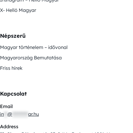
X- Helló Magyar
Népszerű
Magyar történelem – idővonal
Magyarország Bemutatása
Friss hírek
Kapcsolat
Email
in
**
@
*********
ar.hu
Address