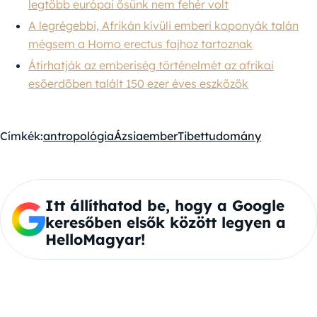
legtöbb európai ősünk nem fehér volt
A legrégebbi, Afrikán kívüli emberi koponyák talán
mégsem a Homo erectus fajhoz tartoznak
Átírhatják az emberiség történelmét az afrikai
esőerdőben talált 150 ezer éves eszközök
Címkék:
antropológia
Ázsia
ember
Tibet
tudomány
Itt állíthatod be, hogy a Google
keresőben elsők között legyen a
HelloMagyar!