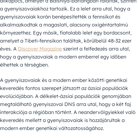
állkapocs, amelyet a Baishiya-barlangban találtak, szintén
a gyenyiszovaiakhoz tartozik. Ez a lelet arra utal, hogy a
gyenyiszovaiak korán benépesítették a fennsíkot és
alkalmazkodtak a magaslati, alacsony oxigéntartalmú
környezethez. Egy másik, fiatalabb lelet egy bordacsont,
amelyet a Tibeti-fennsíkon találtak, körülbelül 48-32 ezer
éves. A
Discover Magazine
szerint a felfedezés arra utal,
hogy a gyenyiszovaiak a modern emberrel egy időben
élhettek a térségben.
A gyenyiszovaiak és a modern ember közötti genetikai
keveredés fontos szerepet játszott az ázsiai populációk
evolúciójában. A délkelet-ázsiai populációk genomjában
megtalálható gyenyiszovai DNS arra utal, hogy a két faj
interakciója a régióban történt. A neandervölgyiekkel való
keveredés mellett a gyenyiszovaiak is hozzájárultak a
modern ember genetikai változatosságához.