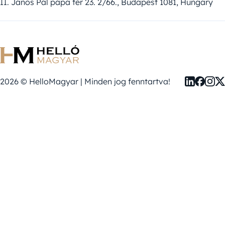
II. János Pál pápa tér 23. 2/66., Budapest 1081, Hungary
2026 © HelloMagyar | Minden jog fenntartva!