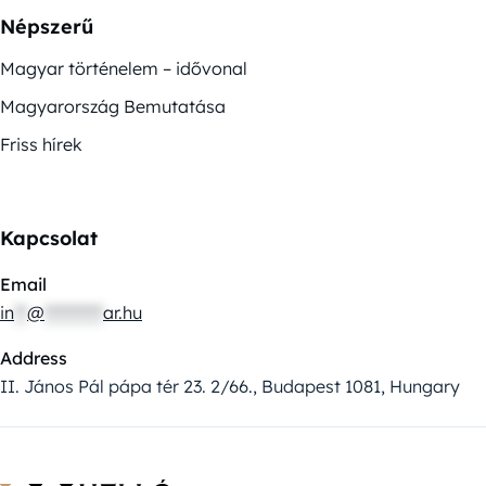
Népszerű
Magyar történelem – idővonal
Magyarország Bemutatása
Friss hírek
Kapcsolat
Email
in
**
@
*********
ar.hu
Address
II. János Pál pápa tér 23. 2/66., Budapest 1081, Hungary