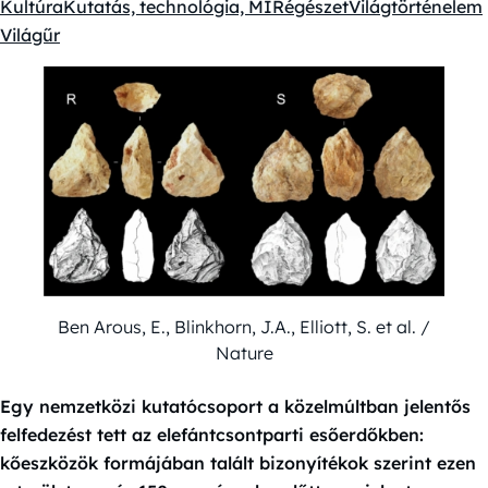
Kultúra
Kutatás, technológia, MI
Régészet
Világtörténelem
Kategóriák:
Világűr
Ben Arous, E., Blinkhorn, J.A., Elliott, S. et al. /
Nature
Egy nemzetközi kutatócsoport a közelmúltban jelentős
felfedezést tett az elefántcsontparti esőerdőkben:
kőeszközök formájában talált bizonyítékok szerint ezen