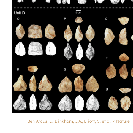
Ben Arous, E., Blinkhorn, J.A., Elliott, S. et al. / Nature