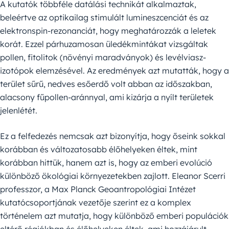
A kutatók többféle datálási technikát alkalmaztak,
beleértve az optikailag stimulált lumineszcenciát és az
elektronspin-rezonanciát, hogy meghatározzák a leletek
korát. Ezzel párhuzamosan üledékmintákat vizsgáltak
pollen, fitolitok (növényi maradványok) és levélviasz-
izotópok elemzésével. Az eredmények azt mutatták, hogy a
terület sűrű, nedves esőerdő volt abban az időszakban,
alacsony fűpollen-aránnyal, ami kizárja a nyílt területek
jelenlétét.
Ez a felfedezés nemcsak azt bizonyítja, hogy őseink sokkal
korábban és változatosabb élőhelyeken éltek, mint
korábban hittük, hanem azt is, hogy az emberi evolúció
különböző ökológiai környezetekben zajlott. Eleanor Scerri
professzor, a Max Planck Geoantropológiai Intézet
kutatócsoportjának vezetője szerint ez a komplex
történelem azt mutatja, hogy különböző emberi populációk