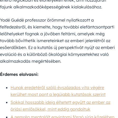
eltérő régiókban és élőhelyeken éltek, ami hozzájárult
fajunk alkalmazkodóképességének kialakulásához.
Yodé Guédé professzor örömmel nyilatkozott a
felfedezésről, és kiemelte, hogy további elefántcsontparti
lelőhelyeket fognak a jövőben feltárni, amelyek még
tovább bővíthetik ismereteinket az emberi jelenlétről az
esőerdőkben. Ez a kutatás új perspektívát nyújt az emberi
evolúció és a különböző ökológiai környezetekhez való
alkalmazkodás megértésében.
Érdemes elolvasni:
Hunok eredetéről szóló évszázados vita végére
kerülhet most pont a legújabb kutatások szerint
Sokkal hosszabb ideig élhetett együtt az ember az
óriási emlősökkel, mint eddig gondoltuk
A nemrég megtalált egyiptomi fáraó sírja közelében