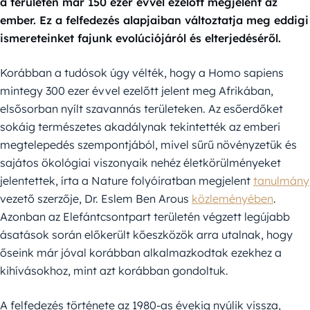
a területen már 150 ezer évvel ezelőtt megjelent az
ember. Ez a felfedezés alapjaiban változtatja meg eddigi
ismereteinket fajunk evolúciójáról és elterjedéséről.
Korábban a tudósok úgy vélték, hogy a Homo sapiens
mintegy 300 ezer évvel ezelőtt jelent meg Afrikában,
elsősorban nyílt szavannás területeken. Az esőerdőket
sokáig természetes akadálynak tekintették az emberi
megtelepedés szempontjából, mivel sűrű növényzetük és
sajátos ökológiai viszonyaik nehéz életkörülményeket
jelentettek, írta a Nature folyóiratban megjelent
tanulmány
vezető szerzője, Dr. Eslem Ben Arous
közleményében
.
Azonban az Elefántcsontpart területén végzett legújabb
ásatások során előkerült kőeszközök arra utalnak, hogy
őseink már jóval korábban alkalmazkodtak ezekhez a
kihívásokhoz, mint azt korábban gondoltuk.
A felfedezés története az 1980-as évekig nyúlik vissza,