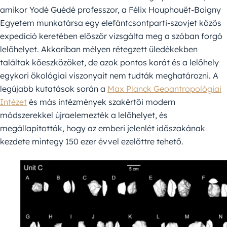
amikor Yodé Guédé professzor, a Félix Houphouët-Boigny
Egyetem munkatársa egy elefántcsontparti-szovjet közös
expedíció keretében először vizsgálta meg a szóban forgó
lelőhelyet. Akkoriban mélyen rétegzett üledékekben
találtak kőeszközöket, de azok pontos korát és a lelőhely
egykori ökológiai viszonyait nem tudták meghatározni. A
legújabb kutatások során a
Max Planck Geoantropológiai
Intézet
és más intézmények szakértői modern
módszerekkel újraelemezték a lelőhelyet, és
megállapították, hogy az emberi jelenlét időszakának
kezdete mintegy 150 ezer évvel ezelőttre tehető.