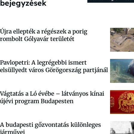
bejegyzések
Újra ellepték a régészek a porig
rombolt Gólyavár területét
Pavlopetri: A legrégebbi ismert
elsüllyedt város Görögország partjánál
Vágtatás a Ló évébe – látványos kínai
újévi program Budapesten
A budapesti gőzvontatás különleges
járművei