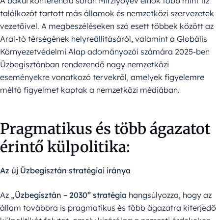
A bakui konferencia során Mirziyoyev elnök több mint tíz
találkozót tartott más államok és nemzetközi szervezetek
vezetőivel. A megbeszéléseken szó esett többek között az
Aral-tó térségének helyreállításáról, valamint a Globális
Környezetvédelmi Alap adományozói számára 2025-ben
Üzbegisztánban rendezendő nagy nemzetközi
eseményekre vonatkozó tervekről, amelyek figyelemre
méltó figyelmet kaptak a nemzetközi médiában.
Pragmatikus és több ágazatot
érintő külpolitika:
Az új Üzbegisztán stratégiai iránya
Az
„Üzbegisztán – 2030”
stratégia
hangsúlyozza, hogy az
állam továbbra is pragmatikus és több ágazatra kiterjedő