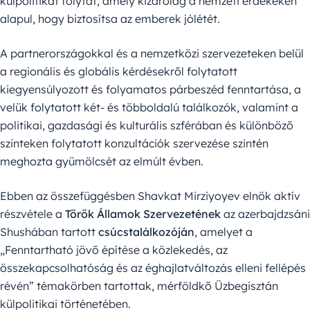
külpolitikát folytat, amely kizárólag a nemzeti érdekeken
alapul, hogy biztosítsa az emberek jólétét.
A partnerországokkal és a nemzetközi szervezeteken belül
a regionális és globális kérdésekről folytatott
kiegyensúlyozott és folyamatos párbeszéd fenntartása, a
velük folytatott két- és többoldalú találkozók, valamint a
politikai, gazdasági és kulturális szférában és különböző
szinteken folytatott konzultációk szervezése szintén
meghozta gyümölcsét az elmúlt évben.
Ebben az összefüggésben Shavkat Mirziyoyev elnök aktív
részvétele a
Török Államok Szervezetének
az azerbajdzsáni
Shushában tartott
csúcstalálkozóján
, amelyet a
„Fenntartható jövő építése a közlekedés, az
összekapcsolhatóság és az éghajlatváltozás elleni fellépés
révén” témakörben tartottak, mérföldkő Üzbegisztán
külpolitikai történetében.