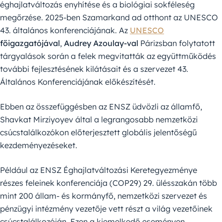
éghajlatváltozás enyhítése és a biológiai sokféleség
megőrzése. 2025-ben Szamarkand ad otthont az UNESCO
43. általános konferenciájának. Az
UNESCO
főigazgatójával
,
Audrey Azoulay-val
Párizsban folytatott
tárgyalások során a felek megvitatták az együttműködés
további fejlesztésének kilátásait és a szervezet 43.
Általános Konferenciájának előkészítését.
Ebben az összefüggésben az ENSZ üdvözli az államfő,
Shavkat Mirziyoyev által a legrangosabb nemzetközi
csúcstalálkozókon előterjesztett globális jelentőségű
kezdeményezéseket.
Például az ENSZ Éghajlatváltozási Keretegyezménye
részes feleinek konferenciája (COP29) 29. ülésszakán több
mint 200 állam- és kormányfő, nemzetközi szervezet és
pénzügyi intézmény vezetője vett részt a világ vezetőinek
csúcstalálkozóján. Ezen a kiemelkedő eseményen