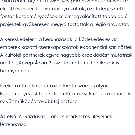
találkozóin folytatott szívélyes párbeszédek, amelyek az
elmúlt években hagyománnyá váltak, az előterjesztett
fontos kezdeményezések és a megvalósított többoldalú
projektek gyökeresen megváltoztatták a régió arculatát.
A kereskedelem, a beruházások, a közlekedés és az
emberek közötti cserekapcsolatok exponenciálisan nőttek.
A külföldi partnerek egyre nagyobb érdeklődést mutatnak,
amit a
„Közép-Ázsia Plusz”
formátumú találkozók is
bizonyítanak.
Ezeken a találkozókon az államfő számos olyan
kezdeményezést terjesztett elő, amelyek célja a regionális
együttműködés továbbfejlesztése.
Az első.
A Gazdasági Tanács rendszeres üléseinek
létrehozása.