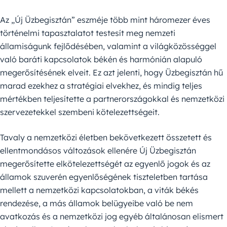
Az „Új Üzbegisztán” eszméje több mint háromezer éves
történelmi tapasztalatot testesít meg nemzeti
államiságunk fejlődésében, valamint a világközösséggel
való baráti kapcsolatok békén és harmónián alapuló
megerősítésének elveit. Ez azt jelenti, hogy Üzbegisztán hű
marad ezekhez a stratégiai elvekhez, és mindig teljes
mértékben teljesítette a partnerországokkal és nemzetközi
szervezetekkel szembeni kötelezettségeit.
Tavaly a nemzetközi életben bekövetkezett összetett és
ellentmondásos változások ellenére Új Üzbegisztán
megerősítette elkötelezettségét az egyenlő jogok és az
államok szuverén egyenlőségének tiszteletben tartása
mellett a nemzetközi kapcsolatokban, a viták békés
rendezése, a más államok belügyeibe való be nem
avatkozás és a nemzetközi jog egyéb általánosan elismert