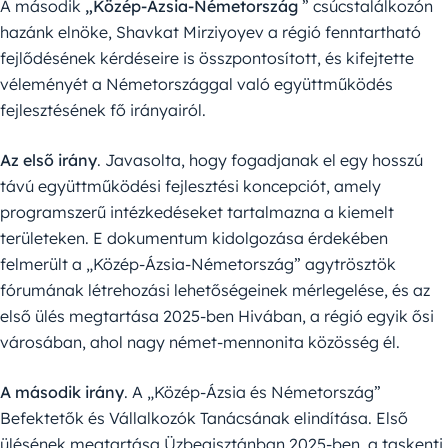
A második
„Közép-Ázsia-Németország
” csúcstalálkozón
hazánk elnöke, Shavkat Mirziyoyev a régió fenntartható
fejlődésének kérdéseire is összpontosított, és kifejtette
véleményét a Németországgal való együttműködés
fejlesztésének fő irányairól.
Az első irány
. Javasolta, hogy fogadjanak el egy hosszú
távú együttműködési fejlesztési koncepciót, amely
programszerű intézkedéseket tartalmazna a kiemelt
területeken. E dokumentum kidolgozása érdekében
felmerült a „Közép-Ázsia-Németország” agytrösztök
fórumának létrehozási lehetőségeinek mérlegelése, és az
első ülés megtartása 2025-ben Hivában, a régió egyik ősi
városában, ahol nagy német-mennonita közösség él.
A második irány
. A „Közép-Ázsia és Németország”
Befektetők és Vállalkozók Tanácsának elindítása. Első
ülésének megtartása Üzbegisztánban 2025-ben, a taskenti