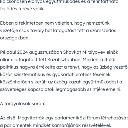
kölcsönösen előnyös együttműködés és a fenntartható
fejlődés terévé válik.
Ebben a tekintetben nem véletlen, hogy nemzetünk
vezetője csak tavaly hét látogatást tett a szomszédos
országokban.
Például 2024 augusztusában Shavkat Mirziyoyev elnök
állami látogatást tett Kazahsztánban. Minden külföldi
politikus nagyra értékelte azt a tényt, hogy az üzbég vezető
közös szisztematikus és gyakorlati erőfeszítéseinek
köszönhetően sikerült az üzbég-kazah együttműködést a
szövetséges kapcsolatok legmagasabb szintjére emelni.
A tárgyalások során:
Az első.
Megvitatták egy parlamentközi fórum létrehozását
a parlamentek mindkét kamarájának részvételével.