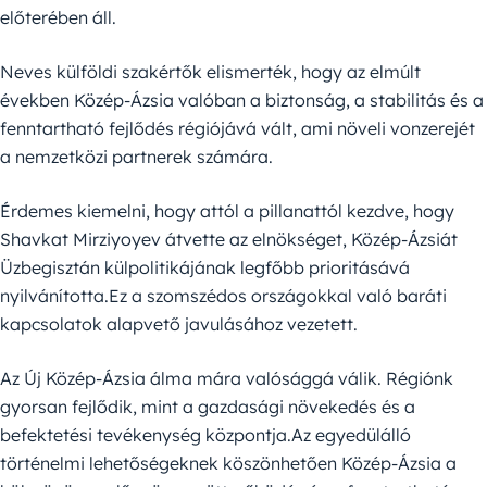
előterében áll.
Neves külföldi szakértők elismerték, hogy az elmúlt
években Közép-Ázsia valóban a biztonság, a stabilitás és a
fenntartható fejlődés régiójává vált, ami növeli vonzerejét
a nemzetközi partnerek számára.
Érdemes kiemelni, hogy attól a pillanattól kezdve, hogy
Shavkat Mirziyoyev átvette az elnökséget, Közép-Ázsiát
Üzbegisztán külpolitikájának legfőbb prioritásává
nyilvánította.Ez a szomszédos országokkal való baráti
kapcsolatok alapvető javulásához vezetett.
Az Új Közép-Ázsia álma mára valósággá válik. Régiónk
gyorsan fejlődik, mint a gazdasági növekedés és a
befektetési tevékenység központja.Az egyedülálló
történelmi lehetőségeknek köszönhetően Közép-Ázsia a