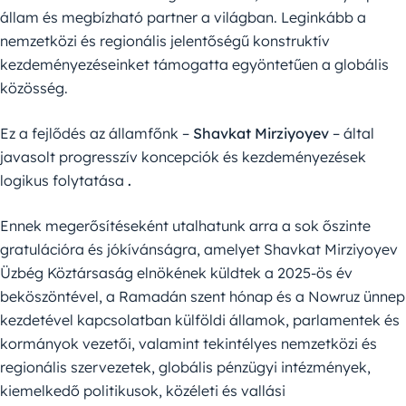
állam és megbízható partner a világban. Leginkább a
nemzetközi és regionális jelentőségű konstruktív
kezdeményezéseinket támogatta egyöntetűen a globális
közösség.
Ez a fejlődés az államfőnk –
Shavkat Mirziyoyev
– által
javasolt progresszív koncepciók és kezdeményezések
logikus folytatása
.
Ennek megerősítéseként utalhatunk arra a sok őszinte
gratulációra és jókívánságra, amelyet Shavkat Mirziyoyev
Üzbég Köztársaság elnökének küldtek a 2025-ös év
beköszöntével, a Ramadán szent hónap és a Nowruz ünnep
kezdetével kapcsolatban külföldi államok, parlamentek és
kormányok vezetői, valamint tekintélyes nemzetközi és
regionális szervezetek, globális pénzügyi intézmények,
kiemelkedő politikusok, közéleti és vallási