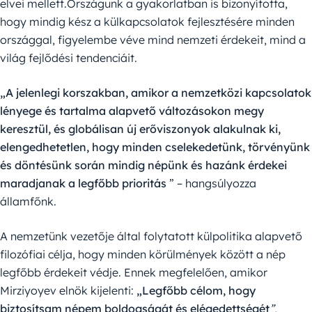
elvei mellett.Országunk a gyakorlatban is bizonyította,
hogy mindig kész a külkapcsolatok fejlesztésére minden
országgal, figyelembe véve mind nemzeti érdekeit, mind a
világ fejlődési tendenciáit.
„A jelenlegi korszakban, amikor a nemzetközi kapcsolatok
lényege és tartalma alapvető változásokon megy
keresztül, és globálisan új erőviszonyok alakulnak ki,
elengedhetetlen, hogy minden cselekedetünk, törvényünk
és döntésünk során mindig népünk és hazánk érdekei
maradjanak a legfőbb prioritás
” – hangsúlyozza
államfőnk.
A nemzetünk vezetője által folytatott külpolitika alapvető
filozófiai célja, hogy minden körülmények között a nép
legfőbb érdekeit védje. Ennek megfelelően, amikor
Mirziyoyev elnök kijelenti:
„Legfőbb célom, hogy
biztosítsam népem boldogságát és elégedettségét
”,