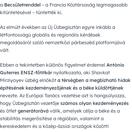
a
Becsületrenddel
– a Francia Köztársaság legmagasabb
kitüntetésével – tüntették ki.
Az elmúlt években az Új Üzbegisztán egyre inkább a
létfontosságú globális és regionális kérdések
megoldásáról szóló nemzetközi párbeszéd platformjává
vált.
Ebben a tekintetben különös figyelmet érdemel
António
Guterres ENSZ-főtitkár
nyilatkozata, aki Shavkat
Mirziyoyev üzbég elnököt
a térségben a megbízható hidak
építésének kezdeményezőjének és a béke küldöttjének
nevezte. Az Európai Tanács vezetése azt is hangsúlyozza,
hogy Üzbegisztán vezetője
számos olyan kezdeményezés
és ötlet
generátorává
válik, amelyek célja a béke és a
stabilitás megerősítése a régióban, valamint a
kereskedelem és a közép-ázsiai országok közötti