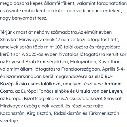
megoldására képes államférfiként, valamint fáradhatatlan
és őszinte emberként, aki kitartóan védi népünk érdekeit,
nagy benyomást tesz.
Térjünk most át néhány számadatra.Az elmúlt évben
Shavkat Mirziyoyev elnök 17 nemzetközi látogatást tett,
amelyek során több mint 100 találkozóra és tárgyalásra
került sor. A 2025-ös évben hivatalos látogatásra került sor
az Egyesült Arab Emírségekben, Malajziában, Kuvaitban,
valamint állami látogatásra Franciaországban. Április 3-4-
én Szamarkandban kerül megrendezésre
az első EU-
Közép-Ázsia csúcstalálkozó
, amelyen részt vesz
António
Costa
, az Európai Tanács elnöke és
Ursula von der Leyen
,
az Európai Bizottság elnöke is.A csúcstalálkozót Shavkat
Mirziyoyev üzbég elnök vezeti, és részt vesz rajta
Kazahsztán, Kirgizisztán, Tádzsikisztán és Türkmenisztán
vezetője.