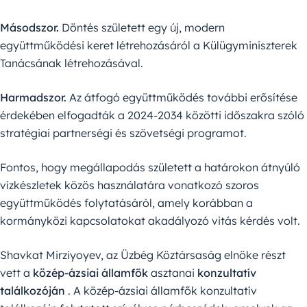
Másodszor.
Döntés született egy új, modern
együttműködési keret létrehozásáról a Külügyminiszterek
Tanácsának létrehozásával.
Harmadszor.
Az átfogó együttműködés további erősítése
érdekében elfogadták a 2024-2034 közötti időszakra szóló
stratégiai partnerségi és szövetségi programot.
Fontos, hogy megállapodás született a határokon átnyúló
vízkészletek közös használatára vonatkozó szoros
együttműködés folytatásáról, amely korábban a
kormányközi kapcsolatokat akadályozó vitás kérdés volt.
Shavkat Mirziyoyev, az Üzbég Köztársaság elnöke részt
vett a
közép-ázsiai államfők
asztanai
konzultatív
találkozóján
. A közép-ázsiai államfők konzultatív