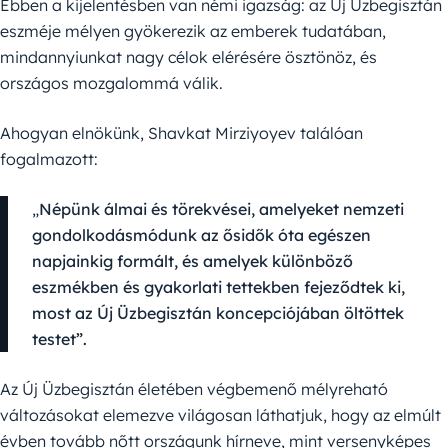
Ebben a kijelentésben van némi igazság: az Új Üzbegisztán
eszméje mélyen gyökerezik az emberek tudatában,
mindannyiunkat nagy célok elérésére ösztönöz, és
országos mozgalommá válik.
Ahogyan elnökünk, Shavkat Mirziyoyev találóan
fogalmazott:
„
Népünk álmai és törekvései, amelyeket nemzeti
gondolkodásmódunk az ősidők óta egészen
napjainkig formált, és amelyek különböző
eszmékben és gyakorlati tettekben fejeződtek ki,
most az Új Üzbegisztán koncepciójában öltöttek
testet”.
Az Új Üzbegisztán életében végbemenő mélyreható
változásokat elemezve világosan láthatjuk, hogy az elmúlt
évben tovább nőtt országunk hírneve, mint versenyképes