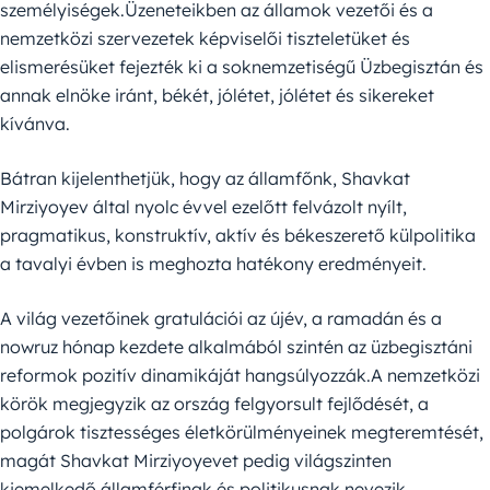
személyiségek.Üzeneteikben az államok vezetői és a
nemzetközi szervezetek képviselői tiszteletüket és
elismerésüket fejezték ki a soknemzetiségű Üzbegisztán és
annak elnöke iránt, békét, jólétet, jólétet és sikereket
kívánva.
Bátran kijelenthetjük, hogy az államfőnk, Shavkat
Mirziyoyev által nyolc évvel ezelőtt felvázolt nyílt,
pragmatikus, konstruktív, aktív és békeszerető külpolitika
a tavalyi évben is meghozta hatékony eredményeit.
A világ vezetőinek gratulációi az újév, a ramadán és a
nowruz hónap kezdete alkalmából szintén az üzbegisztáni
reformok pozitív dinamikáját hangsúlyozzák.A nemzetközi
körök megjegyzik az ország felgyorsult fejlődését, a
polgárok tisztességes életkörülményeinek megteremtését,
magát Shavkat Mirziyoyevet pedig világszinten
kiemelkedő államférfinak és politikusnak nevezik.