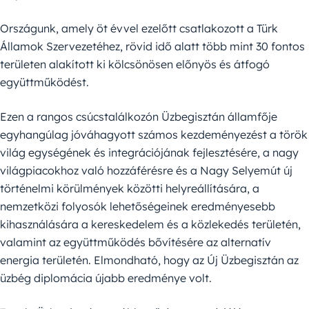
Országunk, amely öt évvel ezelőtt csatlakozott a Türk
Államok Szervezetéhez, rövid idő alatt több mint 30 fontos
területen alakított ki kölcsönösen előnyös és átfogó
együttműködést.
Ezen a rangos csúcstalálkozón Üzbegisztán államfője
egyhangúlag jóváhagyott számos kezdeményezést a török
világ egységének és integrációjának fejlesztésére, a nagy
világpiacokhoz való hozzáférésre és a Nagy Selyemút új
történelmi körülmények közötti helyreállítására, a
nemzetközi folyosók lehetőségeinek eredményesebb
kihasználására a kereskedelem és a közlekedés területén,
valamint az együttműködés bővítésére az alternatív
energia területén. Elmondható, hogy az Új Üzbegisztán az
üzbég diplomácia újabb eredménye volt.