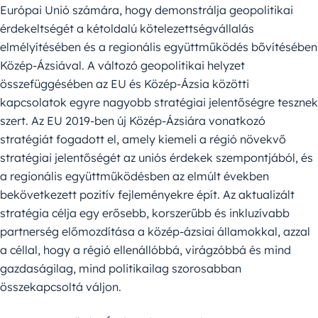
Európai Unió számára, hogy demonstrálja geopolitikai
érdekeltségét a kétoldalú kötelezettségvállalás
elmélyítésében és a regionális együttműködés bővítésében
Közép-Ázsiával. A változó geopolitikai helyzet
összefüggésében az EU és Közép-Ázsia közötti
kapcsolatok egyre nagyobb stratégiai jelentőségre tesznek
szert. Az EU 2019-ben új Közép-Ázsiára vonatkozó
stratégiát fogadott el, amely kiemeli a régió növekvő
stratégiai jelentőségét az uniós érdekek szempontjából, és
a regionális együttműködésben az elmúlt években
bekövetkezett pozitív fejleményekre épít. Az aktualizált
stratégia célja egy erősebb, korszerűbb és inkluzívabb
partnerség előmozdítása a közép-ázsiai államokkal, azzal
a céllal, hogy a régió ellenállóbbá, virágzóbbá és mind
gazdaságilag, mind politikailag szorosabban
összekapcsoltá váljon.