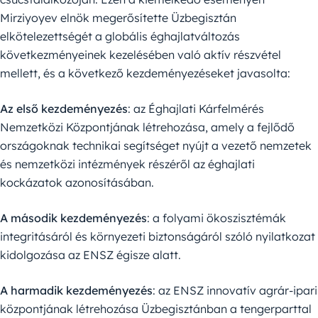
Mirziyoyev elnök megerősítette Üzbegisztán
elkötelezettségét a globális éghajlatváltozás
következményeinek kezelésében való aktív részvétel
mellett, és a következő kezdeményezéseket javasolta:
Az első kezdeményezés
: az Éghajlati Kárfelmérés
Nemzetközi Központjának létrehozása, amely a fejlődő
országoknak technikai segítséget nyújt a vezető nemzetek
és nemzetközi intézmények részéről az éghajlati
kockázatok azonosításában.
A második kezdeményezés
: a folyami ökoszisztémák
integritásáról és környezeti biztonságáról szóló nyilatkozat
kidolgozása az ENSZ égisze alatt.
A harmadik kezdeményezés
: az ENSZ innovatív agrár-ipari
központjának létrehozása Üzbegisztánban a tengerparttal