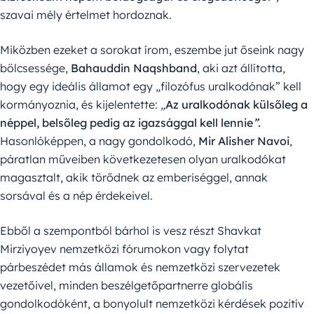
szavai mély értelmet hordoznak.
Miközben ezeket a sorokat írom, eszembe jut őseink nagy
bölcsessége,
Bahauddin Naqshband
, aki azt állította,
hogy egy ideális államot egy „filozófus uralkodónak” kell
kormányoznia, és kijelentette:
„
Az uralkodónak külsőleg a
néppel, belsőleg pedig az igazsággal kell lennie
”.
Hasonlóképpen, a nagy gondolkodó,
Mir Alisher Navoi
,
páratlan műveiben következetesen olyan uralkodókat
magasztalt, akik törődnek az emberiséggel, annak
sorsával és a nép érdekeivel.
Ebből a szempontból bárhol is vesz részt Shavkat
Mirziyoyev nemzetközi fórumokon vagy folytat
párbeszédet más államok és nemzetközi szervezetek
vezetőivel, minden beszélgetőpartnerre globális
gondolkodóként, a bonyolult nemzetközi kérdések pozitív