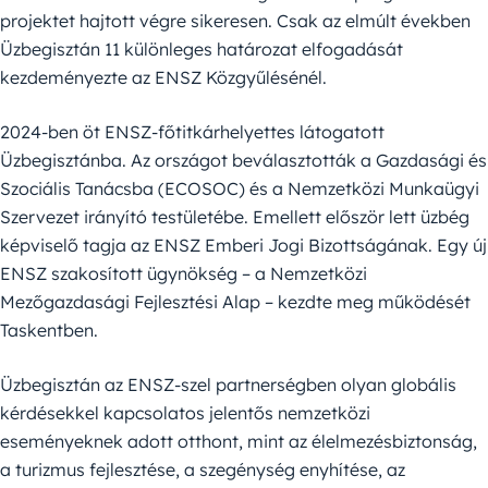
projektet hajtott végre sikeresen. Csak az elmúlt években
Üzbegisztán 11 különleges határozat elfogadását
kezdeményezte az ENSZ Közgyűlésénél.
2024-ben öt ENSZ-főtitkárhelyettes látogatott
Üzbegisztánba. Az országot beválasztották a Gazdasági és
Szociális Tanácsba (ECOSOC) és a Nemzetközi Munkaügyi
Szervezet irányító testületébe. Emellett először lett üzbég
képviselő tagja az ENSZ Emberi Jogi Bizottságának. Egy új
ENSZ szakosított ügynökség – a Nemzetközi
Mezőgazdasági Fejlesztési Alap – kezdte meg működését
Taskentben.
Üzbegisztán az ENSZ-szel partnerségben olyan globális
kérdésekkel kapcsolatos jelentős nemzetközi
eseményeknek adott otthont, mint az élelmezésbiztonság,
a turizmus fejlesztése, a szegénység enyhítése, az