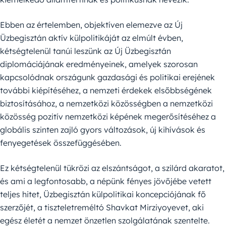
Ebben az értelemben, objektíven elemezve az Új
Üzbegisztán aktív külpolitikáját az elmúlt évben,
kétségtelenül tanúi leszünk az Új Üzbegisztán
diplomáciájának eredményeinek, amelyek szorosan
kapcsolódnak országunk gazdasági és politikai erejének
további kiépítéséhez, a nemzeti érdekek elsőbbségének
biztosításához, a nemzetközi közösségben a nemzetközi
közösség pozitív nemzetközi képének megerősítéséhez a
globális szinten zajló gyors változások, új kihívások és
fenyegetések összefüggésében.
Ez kétségtelenül tükrözi az elszántságot, a szilárd akaratot,
és ami a legfontosabb, a népünk fényes jövőjébe vetett
teljes hitet, Üzbegisztán külpolitikai koncepciójának fő
szerzőjét, a tiszteletreméltó Shavkat Mirziyoyevet, aki
egész életét a nemzet önzetlen szolgálatának szentelte.