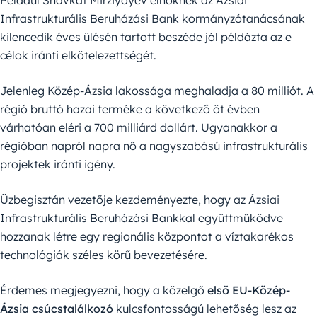
Például Shavkat Mirziyoyev elnöknek az Ázsiai
Infrastrukturális Beruházási Bank kormányzótanácsának
kilencedik éves ülésén tartott beszéde jól példázta az e
célok iránti elkötelezettségét.
Jelenleg Közép-Ázsia lakossága meghaladja a 80 milliót. A
régió bruttó hazai terméke a következő öt évben
várhatóan eléri a 700 milliárd dollárt. Ugyanakkor a
régióban napról napra nő a nagyszabású infrastrukturális
projektek iránti igény.
Üzbegisztán vezetője kezdeményezte, hogy az Ázsiai
Infrastrukturális Beruházási Bankkal együttműködve
hozzanak létre egy regionális központot a víztakarékos
technológiák széles körű bevezetésére.
Érdemes megjegyezni, hogy a közelgő
első EU-Közép-
Ázsia csúcstalálkozó
kulcsfontosságú lehetőség lesz az