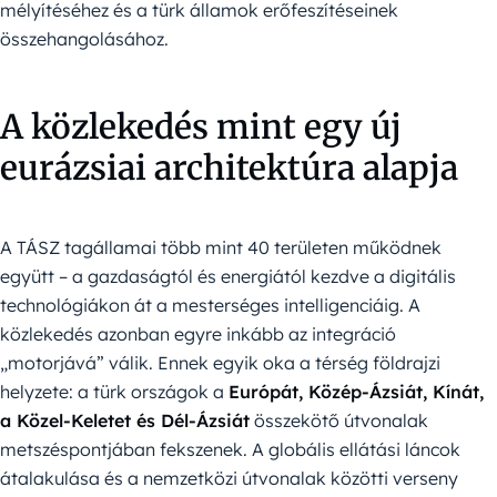
mélyítéséhez és a türk államok erőfeszítéseinek
összehangolásához.
A közlekedés mint egy új
eurázsiai architektúra alapja
A TÁSZ tagállamai több mint 40 területen működnek
együtt – a gazdaságtól és energiától kezdve a digitális
technológiákon át a mesterséges intelligenciáig. A
közlekedés azonban egyre inkább az integráció
„motorjává” válik. Ennek egyik oka a térség földrajzi
helyzete: a türk országok a
Európát, Közép-Ázsiát, Kínát,
a Közel-Keletet és Dél-Ázsiát
összekötő útvonalak
metszéspontjában fekszenek. A globális ellátási láncok
átalakulása és a nemzetközi útvonalak közötti verseny