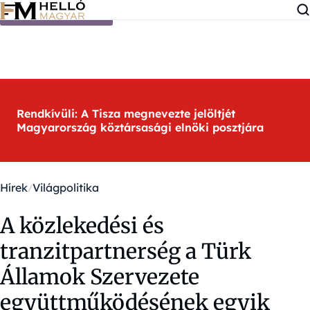
Ugrás a tartalomra
Rendkívüli: A Tisza megnevezte jelöltjét
Magyarország köztársasági elnöki posztjára
Hírek
Világpolitika
A közlekedési és
tranzitpartnerség a Türk
Államok Szervezete
együttműködésének egyik