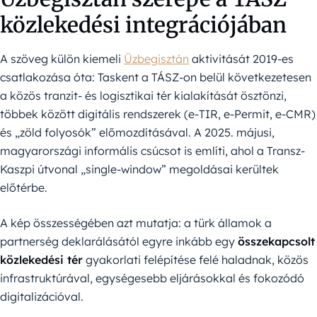
közlekedési integrációjában
A szöveg külön kiemeli
Üzbegisztán
aktivitását 2019-es
csatlakozása óta: Taskent a TÁSZ-on belül következetesen
a közös tranzit- és logisztikai tér kialakítását ösztönzi,
többek között digitális rendszerek (e-TIR, e-Permit, e-CMR)
és „zöld folyosók” előmozdításával. A 2025. májusi,
magyarországi informális csúcsot is említi, ahol a Transz-
Kaszpi útvonal „single-window” megoldásai kerültek
előtérbe.
A kép összességében azt mutatja: a türk államok a
partnerség deklarálásától egyre inkább egy
összekapcsolt
közlekedési tér
gyakorlati felépítése felé haladnak, közös
infrastruktúrával, egységesebb eljárásokkal és fokozódó
digitalizációval.