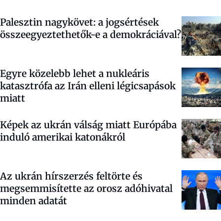
Palesztin nagykövet: a jogsértések
összeegyeztethetők-e a demokráciával?
Egyre közelebb lehet a nukleáris
katasztrófa az Irán elleni légicsapások
miatt
Képek az ukrán válság miatt Európába
induló amerikai katonákról
Az ukrán hírszerzés feltörte és
megsemmisítette az orosz adóhivatal
minden adatát