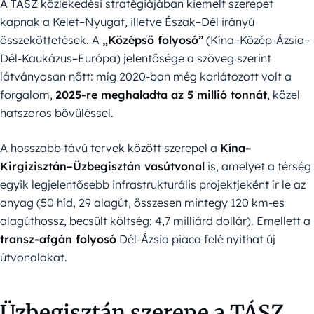
A TÁSZ közlekedési stratégiájában kiemelt szerepet
kapnak a Kelet–Nyugat, illetve Észak–Dél irányú
összeköttetések. A
„Középső folyosó”
(Kína–Közép-Ázsia–
Dél-Kaukázus–Európa) jelentősége a szöveg szerint
látványosan nőtt: míg 2020-ban még korlátozott volt a
forgalom,
2025-re meghaladta az 5 millió tonnát
, közel
hatszoros bővüléssel.
A hosszabb távú tervek között szerepel a
Kína–
Kirgizisztán–Üzbegisztán vasútvonal
is, amelyet a térség
egyik legjelentősebb infrastrukturális projektjeként ír le az
anyag (50 híd, 29 alagút, összesen mintegy 120 km-es
alagúthossz, becsült költség: 4,7 milliárd dollár). Emellett a
transz-afgán folyosó
Dél-Ázsia piaca felé nyithat új
útvonalakat.
Üzbegisztán szerepe a TÁSZ