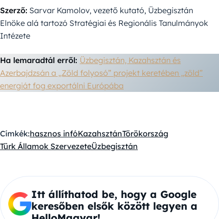
Szerző:
Sarvar Kamolov, vezető kutató, Üzbegisztán
Elnöke alá tartozó Stratégiai és Regionális Tanulmányok
Intézete
Ha lemaradtál erről:
Üzbegisztán, Kazahsztán és
Azerbajdzsán a „Zöld folyosó” projekt keretében „zöld”
energiát fog exportálni Európába
Címkék:
hasznos infó
Kazahsztán
Törökország
Türk Államok Szervezete
Üzbegisztán
Itt állíthatod be, hogy a Google
keresőben elsők között legyen a
HelloMagyar!