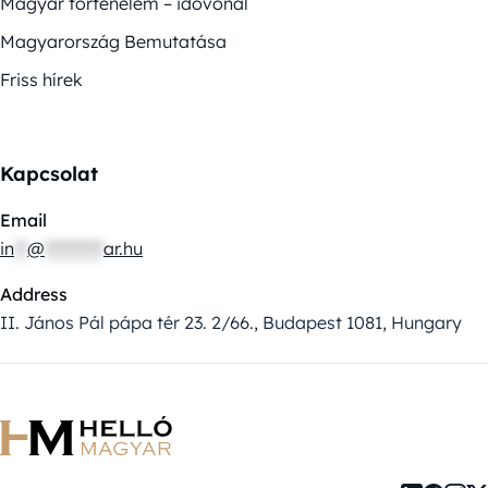
Magyar történelem – idővonal
Magyarország Bemutatása
Friss hírek
Kapcsolat
Email
in
**
@
*********
ar.hu
Address
II. János Pál pápa tér 23. 2/66., Budapest 1081, Hungary