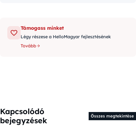
Támogass minket
Légy részese a HelloMagyar fejlesztésének
Tovább
Kapcsolódó
Összes megtekintése
bejegyzések