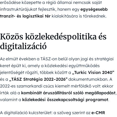
erősödése közepette a régió államai nemcsak saját
infrastruktúrájukat fejlesztik, hanem egy
egységesebb
tranzit- és logisztikai tér
kialakítására is törekednek.
Közös közlekedéspolitika és
digitalizáció
Az elmúlt években a TÁSZ-on belül olyan jogi és stratégiai
keret épült ki, amely a közlekedési együttműködés
jelentőségét rögzíti, többek között a
„Turkic Vision 2040”
és a
„TÁSZ Stratégia 2022–2026”
dokumentumokban. A
2022-es szamarkandi csúcs kiemelt mérföldkő volt: ekkor
írták alá a
kombinált áruszállításról szóló megállapodást
,
valamint a
közlekedési összekapcsoltsági programot
.
A digitalizáció kulcsterület: a szöveg szerint az
e-CMR