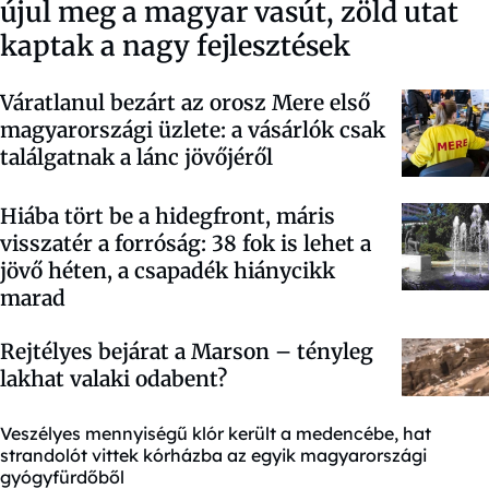
újul meg a magyar vasút, zöld utat
kaptak a nagy fejlesztések
Váratlanul bezárt az orosz Mere első
magyarországi üzlete: a vásárlók csak
találgatnak a lánc jövőjéről
Hiába tört be a hidegfront, máris
visszatér a forróság: 38 fok is lehet a
jövő héten, a csapadék hiánycikk
marad
Rejtélyes bejárat a Marson – tényleg
lakhat valaki odabent?
Veszélyes mennyiségű klór került a medencébe, hat
strandolót vittek kórházba az egyik magyarországi
gyógyfürdőből