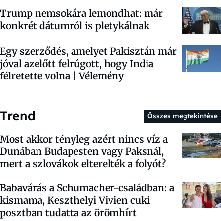
Trump nemsokára lemondhat: már
konkrét dátumról is pletykálnak
Egy szerződés, amelyet Pakisztán már
jóval azelőtt felrúgott, hogy India
félretette volna | Vélemény
Trend
Összes megtekintése
Most akkor tényleg azért nincs víz a
Dunában Budapesten vagy Paksnál,
mert a szlovákok elterelték a folyót?
Babavárás a Schumacher-családban: a
kismama, Keszthelyi Vivien cuki
posztban tudatta az örömhírt