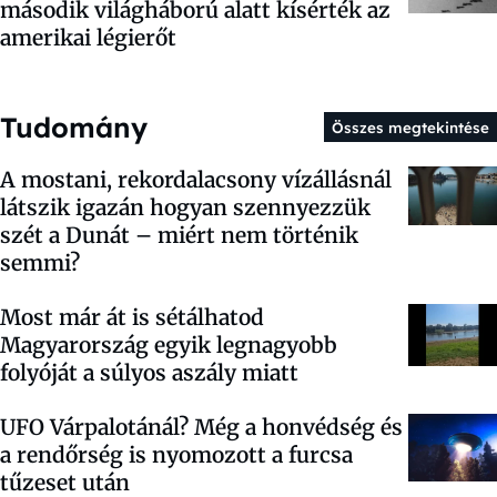
második világháború alatt kísérték az
amerikai légierőt
Tudomány
Összes megtekintése
A mostani, rekordalacsony vízállásnál
látszik igazán hogyan szennyezzük
szét a Dunát – miért nem történik
semmi?
Most már át is sétálhatod
Magyarország egyik legnagyobb
folyóját a súlyos aszály miatt
UFO Várpalotánál? Még a honvédség és
a rendőrség is nyomozott a furcsa
tűzeset után