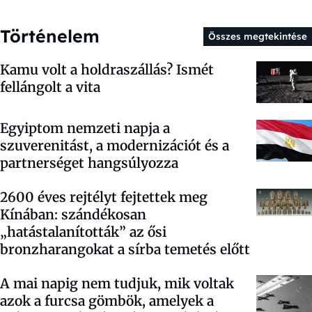
Történelem
Összes megtekintése
Kamu volt a holdraszállás? Ismét
fellángolt a vita
Egyiptom nemzeti napja a
szuverenitást, a modernizációt és a
partnerséget hangsúlyozza
2600 éves rejtélyt fejtettek meg
Kínában: szándékosan
„hatástalanították” az ősi
bronzharangokat a sírba temetés előtt
A mai napig nem tudjuk, mik voltak
azok a furcsa gömbök, amelyek a