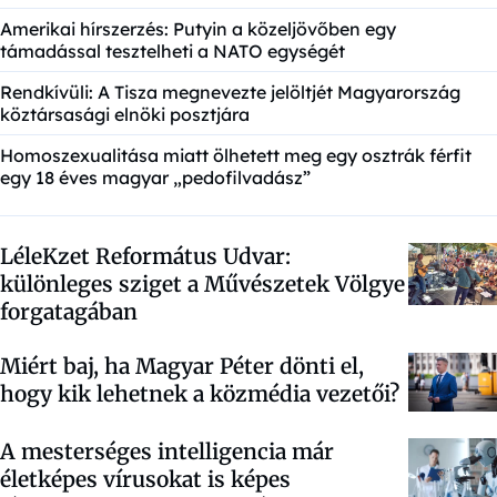
Amerikai hírszerzés: Putyin a közeljövőben egy
támadással tesztelheti a NATO egységét
Rendkívüli: A Tisza megnevezte jelöltjét Magyarország
köztársasági elnöki posztjára
Homoszexualitása miatt ölhetett meg egy osztrák férfit
egy 18 éves magyar „pedofilvadász”
LéleKzet Református Udvar:
különleges sziget a Művészetek Völgye
forgatagában
Miért baj, ha Magyar Péter dönti el,
hogy kik lehetnek a közmédia vezetői?
A mesterséges intelligencia már
életképes vírusokat is képes