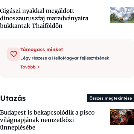
Gigászi nyakkal megáldott
dinoszauruszfaj maradványaira
bukkantak Thaiföldön
Támogass minket
Légy részese a HelloMagyar fejlesztésének
Tovább
Utazás
Összes megtekintése
Budapest is bekapcsolódik a pisco
világnapjának nemzetközi
ünneplésébe