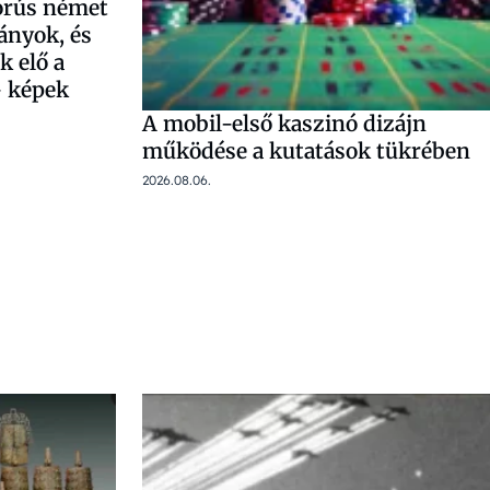
borús német
ányok, és
k elő a
 képek
A mobil-első kaszinó dizájn
működése a kutatások tükrében
2026.08.06.