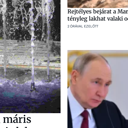
Rejtélyes bejárat a Ma
tényleg lakhat valaki 
2 ÓRÁVAL EZELŐTT
, máris