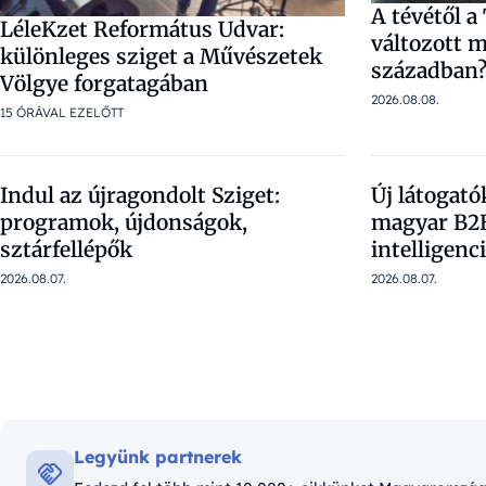
A tévétől 
LéleKzet Református Udvar:
változott m
különleges sziget a Művészetek
században
Völgye forgatagában
2026.08.08.
15 ÓRÁVAL EZELŐTT
Indul az újragondolt Sziget:
Új látogató
programok, újdonságok,
magyar B2B
sztárfellépők
intelligenc
2026.08.07.
2026.08.07.
Legyünk partnerek