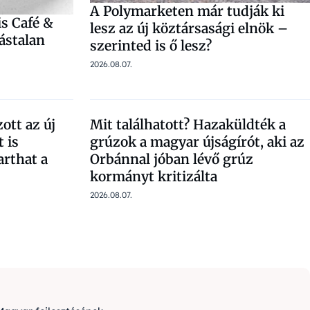
A Polymarketen már tudják ki
is Café &
lesz az új köztársasági elnök –
ástalan
szerinted is ő lesz?
2026.08.07.
ott az új
Mit találhatott? Hazaküldték a
 is
grúzok a magyar újságírót, aki az
arthat a
Orbánnal jóban lévő grúz
kormányt kritizálta
2026.08.07.