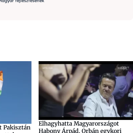
Magyar fejlesztésének
Elhagyhatta Magyarországot
t Pakisztán
Habony Árpád, Orbán egykori