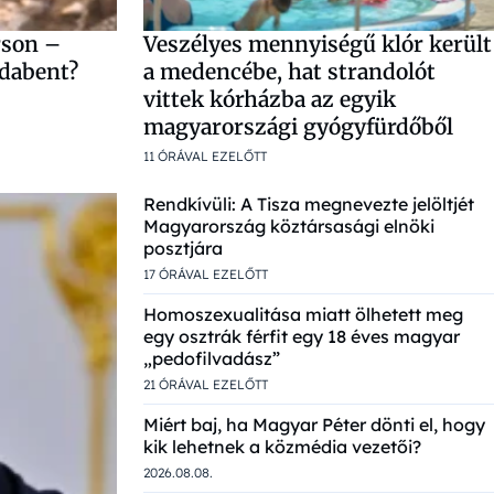
rson –
Veszélyes mennyiségű klór került
odabent?
a medencébe, hat strandolót
vittek kórházba az egyik
magyarországi gyógyfürdőből
11 ÓRÁVAL EZELŐTT
Rendkívüli: A Tisza megnevezte jelöltjét
Magyarország köztársasági elnöki
posztjára
17 ÓRÁVAL EZELŐTT
Homoszexualitása miatt ölhetett meg
egy osztrák férfit egy 18 éves magyar
„pedofilvadász”
21 ÓRÁVAL EZELŐTT
Miért baj, ha Magyar Péter dönti el, hogy
kik lehetnek a közmédia vezetői?
2026.08.08.