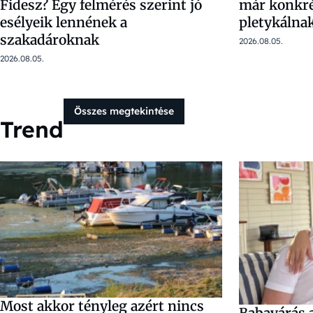
Fidesz? Egy felmérés szerint jó
már konkré
esélyeik lennének a
pletykálna
szakadároknak
2026.08.05.
2026.08.05.
Összes megtekintése
Trend
Most akkor tényleg azért nincs