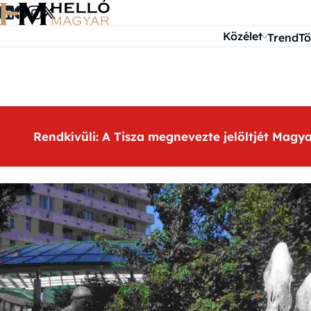
Ugrás a tartalomra
Közélet
Trend
Tö
Rendkívüli: A Tisza megnevezte jelöltjét Magy