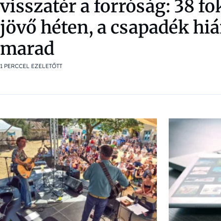
visszatér a forróság: 38 fok
jövő héten, a csapadék hi
marad
1 PERCCEL EZELETŐTT