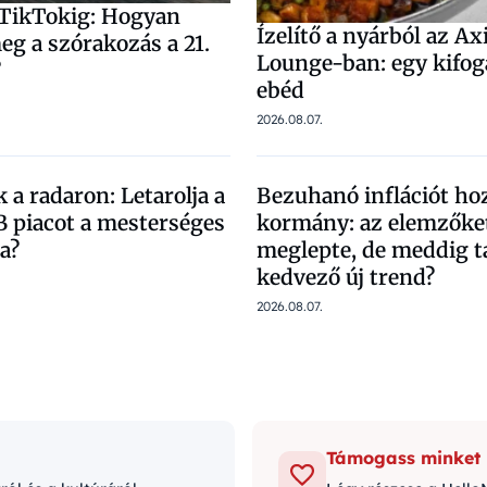
a TikTokig: Hogyan
Ízelítő a nyárból az Ax
eg a szórakozás a 21.
Lounge-ban: egy kifog
?
ebéd
2026.08.07.
k a radaron: Letarolja a
Bezuhanó inflációt hoz
 piacot a mesterséges
kormány: az elemzőket
ia?
meglepte, de meddig t
kedvező új trend?
2026.08.07.
Támogass minket