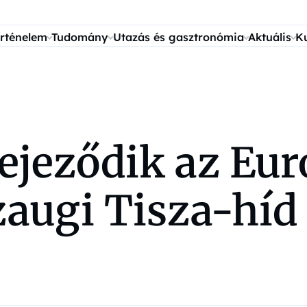
rténelem
Tudomány
Utazás és gasztronómia
Aktuális
K
ejeződik az Eu
zaugi Tisza-híd 