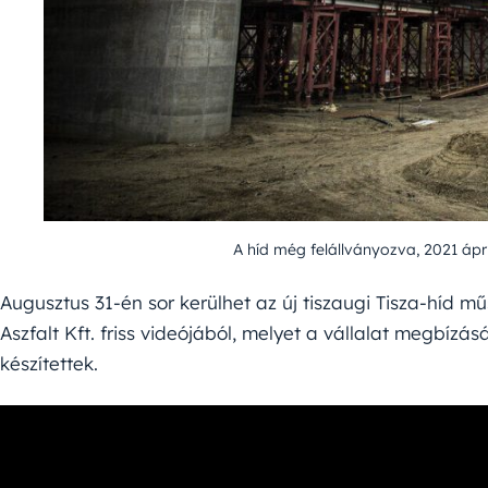
A híd még felállványozva, 2021 ápri
Augusztus 31-én sor kerülhet az új tiszaugi Tisza-híd m
Aszfalt Kft. friss videójából, melyet a vállalat megbízá
készítettek.