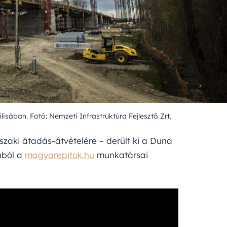
lisában. Fotó: Nemzeti Infrastruktúra Fejlesztő Zrt.
űszaki átadás-átvételére – derült ki a Duna
sából a
magyarepitok.hu
munkatársai