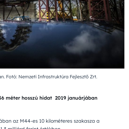
n. Fotó: Nemzeti Infrastruktúra Fejlesztő Zrt.
556 méter hosszú hidat 2019 januárjában
ásában az M44-es 10 kilométeres szakasza a
1,3 milliárd forint értékben.