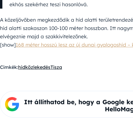
ekhós szekérhez teszi hasonlóvá.
A közeljövőben megkezdődik a híd alatti területrendezés
híd alatti szakaszon 100-100 méter hosszban. Itt nagy
elvégeznie majd a szakkivitelezőnek.
[show]
168 méter hosszú lesz az új dunai gyalogoshíd – 
Címkék:
híd
közlekedés
Tisza
Itt állíthatod be, hogy a Google k
HelloMag