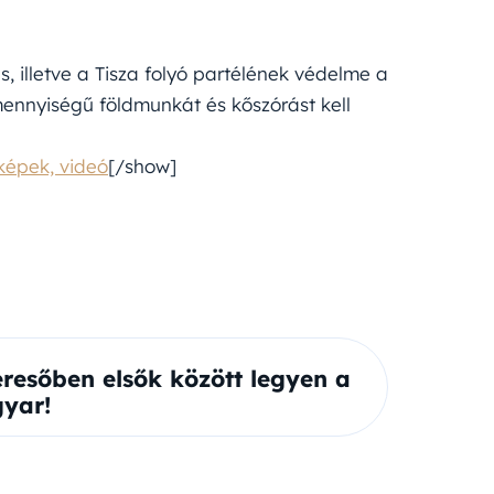
, illetve a Tisza folyó partélének védelme a
mennyiségű földmunkát és kőszórást kell
képek, videó
[/show]
eresőben elsők között legyen a
yar!