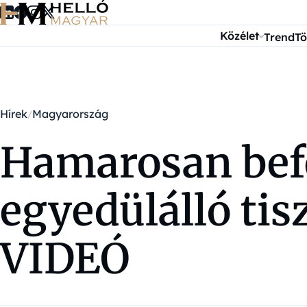
Ugrás a tartalomra
Közélet
Trend
Tö
Hírek
Magyarország
Hamarosan bef
egyedülálló tis
VIDEÓ