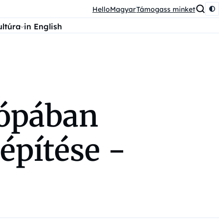
HelloMagyar
Támogass minket
ultúra
in English
rópában
építése −