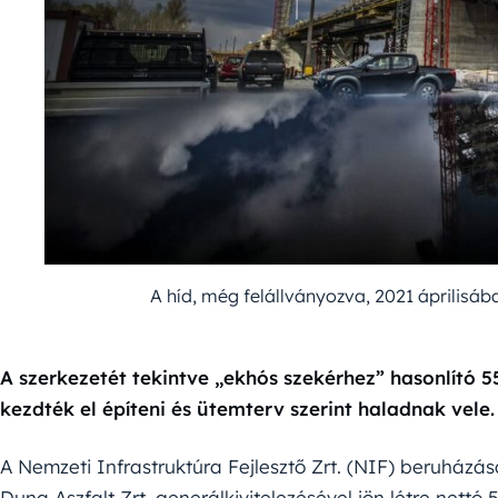
A híd, még felállványozva, 2021 áprilisába
A szerkezetét tekintve „ekhós szekérhez” hasonlító 
kezdték el építeni és ütemterv szerint haladnak vele.
A Nemzeti Infrastruktúra Fejlesztő Zrt. (NIF) beruház
Duna Aszfalt Zrt. generálkivitelezésével jön létre nettó 5