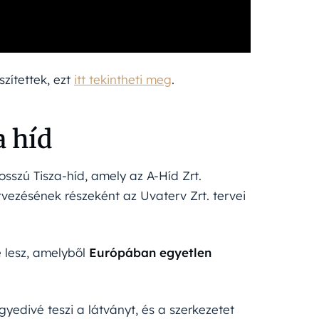
zítettek, ezt
itt tekintheti meg
.
a híd
sszú Tisza-híd, amely az A-Híd Zrt.
rvezésének részeként az Uvaterv Zrt. tervei
e lesz, amelyből
Európában egyetlen
gyedivé teszi a látványt, és a szerkezetet