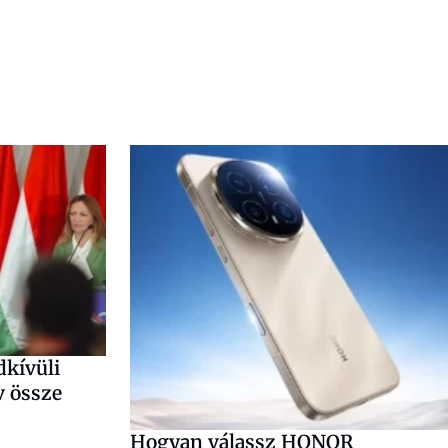
dkívüli
v össze
Hogyan válassz HONOR