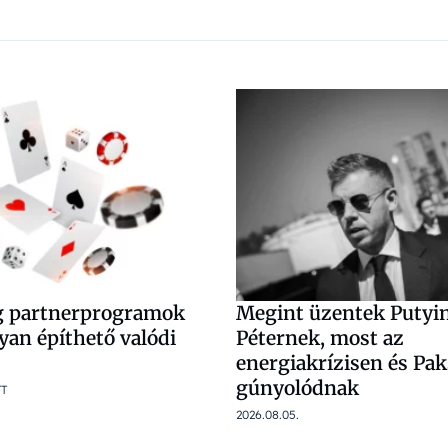
g partnerprogramok
Megint üzentek Putyi
yan építhető valódi
Péternek, most az
energiakrízisen és Pa
gúnyolódnak
TT
2026.08.05.