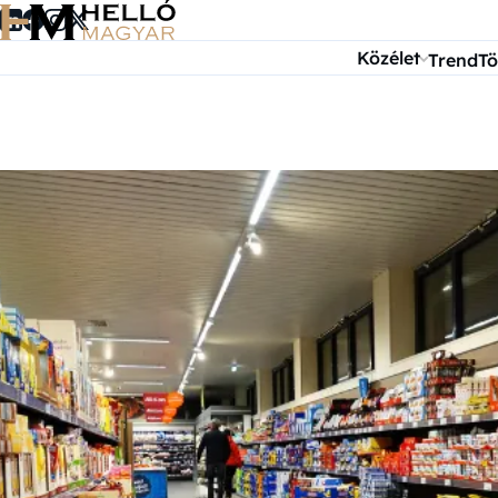
Ugrás a tartalomra
Közélet
Trend
Tö