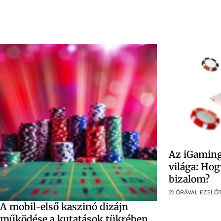
Az iGamin
világa: Hog
bizalom?
21 ÓRÁVAL EZELŐ
A mobil-első kaszinó dizájn
működése a kutatások tükrében