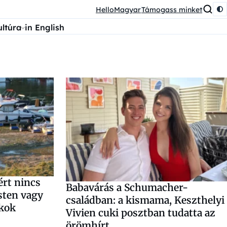
HelloMagyar
Támogass minket
ultúra
in English
ért nincs
Babavárás a Schumacher-
sten vagy
családban: a kismama, Keszthelyi
ákok
Vivien cuki posztban tudatta az
örömhírt