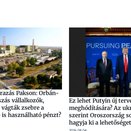
árazás Pakson: Orbán-
iszás vállalkozók,
Ez lehet Putyin új ter
 vágták zsebre a
meghódítására? Az uk
e is használható pénzt?
szerint Oroszország 
hagyja ki a lehetősége
2026.08.04.