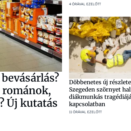
4 ÓRÁVAL EZELŐTT
 bevásárlás?
Döbbenetes új részlete
a románok,
Szegeden szörnyet hal
diákmunkás tragédiájá
? Új kutatás
kapcsolatban
11 ÓRÁVAL EZELŐTT