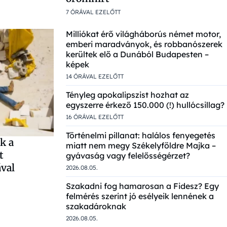
7 ÓRÁVAL EZELŐTT
Milliókat érő világháborús német motor,
emberi maradványok, és robbanószerek
kerültek elő a Dunából Budapesten –
képek
14 ÓRÁVAL EZELŐTT
Tényleg apokalipszist hozhat az
egyszerre érkező 150.000 (!) hullócsillag?
16 ÓRÁVAL EZELŐTT
Történelmi pillanat: halálos fenyegetés
k a
miatt nem megy Székelyföldre Majka –
t
gyávaság vagy felelősségérzet?
val
2026.08.05.
Szakadni fog hamarosan a Fidesz? Egy
felmérés szerint jó esélyeik lennének a
szakadároknak
2026.08.05.