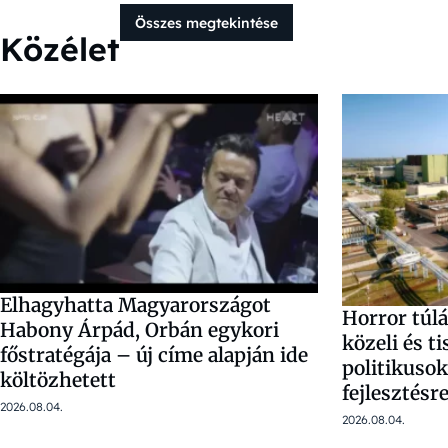
Összes megtekintése
Közélet
Elhagyhatta Magyarországot
Horror túl
Habony Árpád, Orbán egykori
közeli és t
főstratégája – új címe alapján ide
politikusok
költözhetett
fejlesztésr
2026.08.04.
2026.08.04.