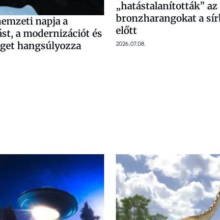
„hatástalanították” az 
bronzharangokat a sír
emzeti napja a
előtt
st, a modernizációt és
2026.07.08.
éget hangsúlyozza