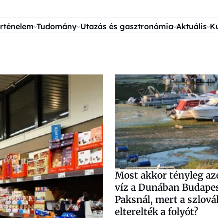
rténelem
Tudomány
Utazás és gasztronómia
Aktuális
K
Most akkor tényleg az
víz a Dunában Budape
Paksnál, mert a szlov
elterelték a folyót?