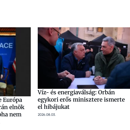
Víz- és energiaválság: Orbán
egykori erős minisztere ismerte
ve Európa
el hibájukat
rán elnök
soha nem
2026.08.03.
t