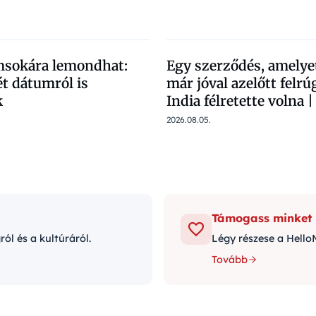
sokára lemondhat:
Egy szerződés, amelye
t dátumról is
már jóval azelőtt felrú
k
India félretette volna 
2026.08.05.
Támogass minket
l és a kultúráról.
Légy részese a Hello
Tovább