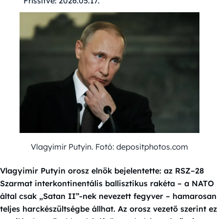
Frissítve:
2026.05.17.
Vlagyimir Putyin. Fotó: depositphotos.com
Vlagyimir Putyin orosz elnök bejelentette: az RSZ–28
Szarmat interkontinentális ballisztikus rakéta – a NATO
által csak „Satan II”-nek nevezett fegyver – hamarosan
teljes harckészültségbe állhat. Az orosz vezető szerint ez