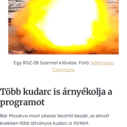
Egy RSZ-28 Szarmat kilövése. Fotó:
Wikimedia
Commons
Több kudarc is árnyékolja a
programot
Bár Moszkva most sikeres tesztről beszél, az elmúlt
években több látványos kudarc is történt.