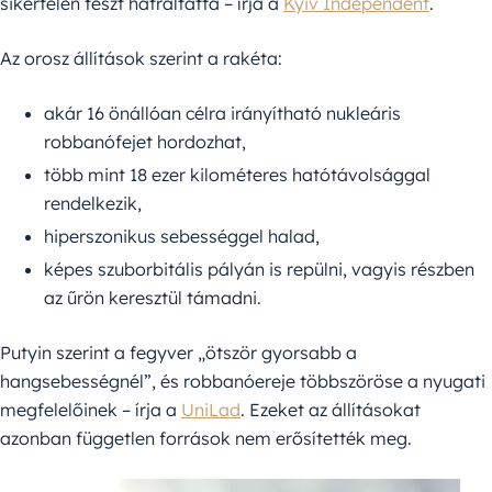
sikertelen teszt hátráltatta – írja a
Kyiv Independent
.
Az orosz állítások szerint a rakéta:
akár 16 önállóan célra irányítható nukleáris
robbanófejet hordozhat,
több mint 18 ezer kilométeres hatótávolsággal
rendelkezik,
hiperszonikus sebességgel halad,
képes szuborbitális pályán is repülni, vagyis részben
az űrön keresztül támadni.
Putyin szerint a fegyver „ötször gyorsabb a
hangsebességnél”, és robbanóereje többszöröse a nyugati
megfelelőinek – írja a
UniLad
. Ezeket az állításokat
azonban független források nem erősítették meg.