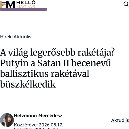
Ugrás a tartalomra
Hírek
Aktuális
A világ legerősebb rakétája?
Putyin a Satan II becenevű
ballisztikus rakétával
büszkélkedik
Hetzmann Mercédesz
Aktuális
Kategór
Közzétéve:
2026.05.17.