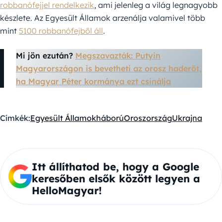
robbanófejjel rendelkezik
, ami jelenleg a világ legnagyobb
készlete. Az Egyesült Államok arzenálja valamivel több
mint
5100 robbanófejből áll
.
Mi jön ezután?
Megszavazták: Putyin
Magyarországon is bevetheti az orosz haderőt,
ha Magyar Péter kormánya ezt csinálja
Címkék:
Egyesült Államok
háború
Oroszország
Ukrajna
Itt állíthatod be, hogy a Google
keresőben elsők között legyen a
HelloMagyar!