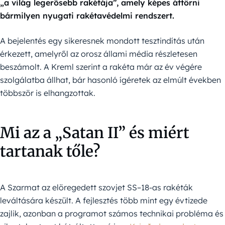
„a világ legerősebb rakétája”, amely képes áttörni
bármilyen nyugati rakétavédelmi rendszert.
A bejelentés egy sikeresnek mondott tesztindítás után
érkezett, amelyről az orosz állami média részletesen
beszámolt. A Kreml szerint a rakéta már az év végére
szolgálatba állhat, bár hasonló ígéretek az elmúlt években
többször is elhangzottak.
Mi az a „Satan II” és miért
tartanak tőle?
A Szarmat az elöregedett szovjet SS–18-as rakéták
leváltására készült. A fejlesztés több mint egy évtizede
zajlik, azonban a programot számos technikai probléma és