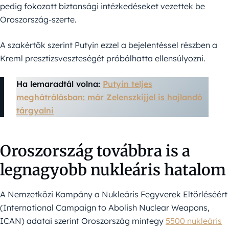
pedig fokozott biztonsági intézkedéseket vezettek be
Oroszország-szerte.
A szakértők szerint Putyin ezzel a bejelentéssel részben a
Kreml presztízsveszteségét próbálhatta ellensúlyozni.
Ha lemaradtál volna:
Putyin teljes
meghátrálásban: már Zelenszkijjel is hajlandó
tárgyalni
Oroszország továbbra is a
legnagyobb nukleáris hatalom
A Nemzetközi Kampány a Nukleáris Fegyverek Eltörléséért
(International Campaign to Abolish Nuclear Weapons,
ICAN) adatai szerint Oroszország mintegy
5500 nukleáris