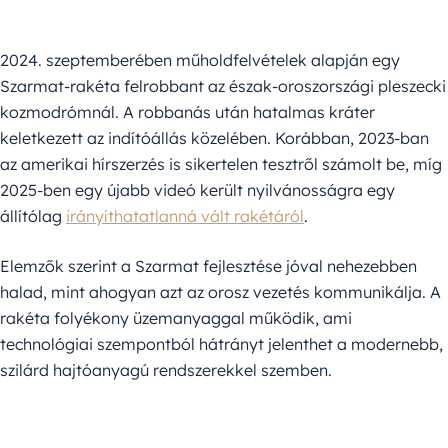
2024. szeptemberében műholdfelvételek alapján egy
Szarmat-rakéta felrobbant az észak-oroszországi pleszecki
kozmodrómnál. A robbanás után hatalmas kráter
keletkezett az indítóállás közelében. Korábban, 2023-ban
az amerikai hírszerzés is sikertelen tesztről számolt be, míg
2025-ben egy újabb videó került nyilvánosságra egy
állítólag
irányíthatatlanná vált rakétáról
.
Elemzők szerint a Szarmat fejlesztése jóval nehezebben
halad, mint ahogyan azt az orosz vezetés kommunikálja. A
rakéta folyékony üzemanyaggal működik, ami
technológiai szempontból hátrányt jelenthet a modernebb,
szilárd hajtóanyagú rendszerekkel szemben.