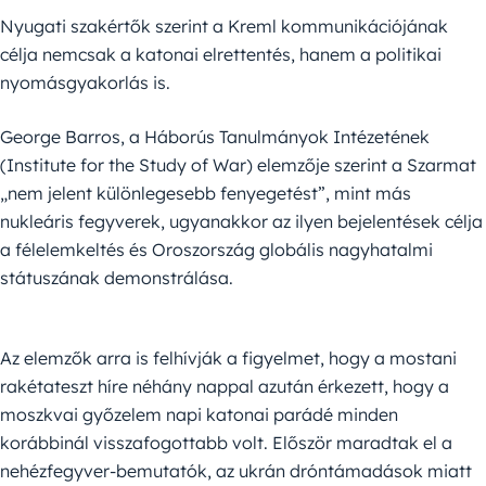
Nyugati szakértők szerint a Kreml kommunikációjának
célja nemcsak a katonai elrettentés, hanem a politikai
nyomásgyakorlás is.
George Barros, a Háborús Tanulmányok Intézetének
(Institute for the Study of War) elemzője szerint a Szarmat
„nem jelent különlegesebb fenyegetést”, mint más
nukleáris fegyverek, ugyanakkor az ilyen bejelentések célja
a félelemkeltés és Oroszország globális nagyhatalmi
státuszának demonstrálása.
Az elemzők arra is felhívják a figyelmet, hogy a mostani
rakétateszt híre néhány nappal azután érkezett, hogy a
moszkvai győzelem napi katonai parádé minden
korábbinál visszafogottabb volt. Először maradtak el a
nehézfegyver-bemutatók, az ukrán dróntámadások miatt