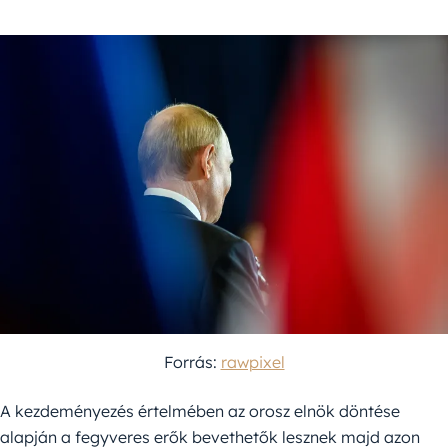
Forrás:
rawpixel
A kezdeményezés értelmében az orosz elnök döntése
alapján a fegyveres erők bevethetők lesznek majd azon