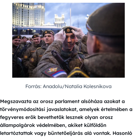
Forrás: Anadolu/Natalia Kolesnikova
Megszavazta az orosz parlament alsóháza azokat a
törvénymódosítási javaslatokat, amelyek értelmében a
fegyveres erők bevethetők lesznek olyan orosz
állampolgárok védelmében, akiket külföldön
letartóztattak vagy büntetőeljárás alá vontak. Hasonló