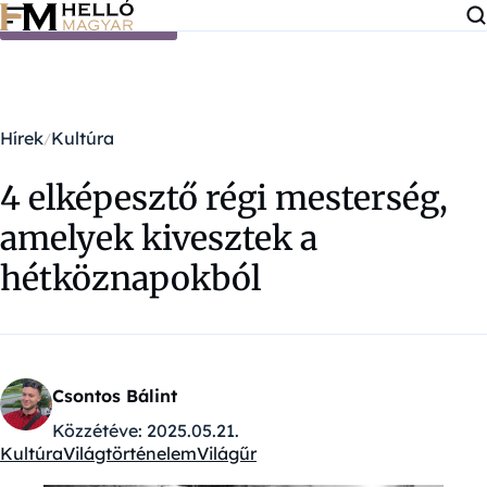
Ugrás a tartalomra
Hírek
Kultúra
4 elképesztő régi mesterség,
amelyek kivesztek a
hétköznapokból
Csontos Bálint
Közzétéve:
2025.05.21.
Kultúra
Világtörténelem
Világűr
Kategóriák: