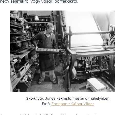
népviseletekről vagy vásári portékákról.
Skorutyák János kékfestő mester a műhelyében
Fotó:
Fortepan / Gábor Viktor