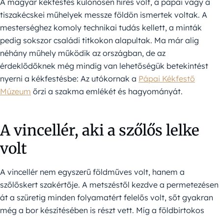
A magyar kékfestés különösen híres volt, a pápai vagy a
tiszakécskei műhelyek messze földön ismertek voltak. A
mesterséghez komoly technikai tudás kellett, a minták
pedig sokszor családi titkokon alapultak. Ma már alig
néhány műhely működik az országban, de az
érdeklődőknek még mindig van lehetőségük betekintést
nyerni a kékfestésbe: Az utókornak a
Pápai Kékfestő
Múzeum
őrzi a szakma emlékét és hagyományát.
A vincellér, aki a szőlős lelke
volt
A vincellér nem egyszerű földműves volt, hanem a
szőlőskert szakértője. A metszéstől kezdve a permetezésen
át a szüretig minden folyamatért felelős volt, sőt gyakran
még a bor készítésében is részt vett. Míg a földbirtokos