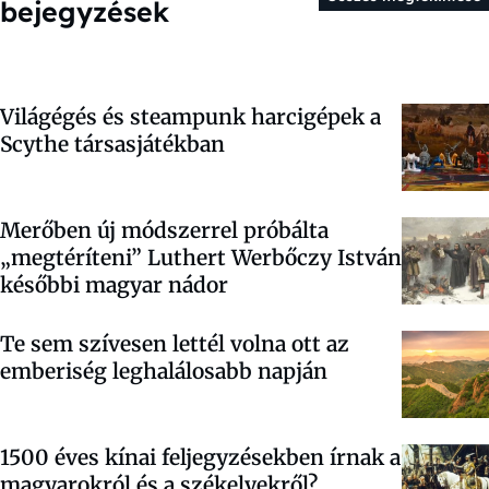
bejegyzések
Világégés és steampunk harcigépek a
Scythe társasjátékban
Merőben új módszerrel próbálta
„megtéríteni” Luthert Werbőczy István
későbbi magyar nádor
Te sem szívesen lettél volna ott az
emberiség leghalálosabb napján
1500 éves kínai feljegyzésekben írnak a
magyarokról és a székelyekről?