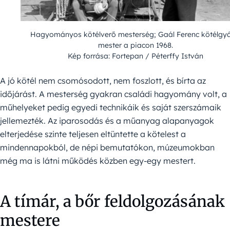
Hagyományos kötélverő mesterség; Gaál Ferenc kötélgyá
mester a piacon 1968.
Kép forrása: Fortepan / Péterffy István
A jó kötél nem csomósodott, nem foszlott, és bírta az
időjárást. A mesterség gyakran családi hagyomány volt, a
műhelyeket pedig egyedi technikáik és saját szerszámaik
jellemezték. Az iparosodás és a műanyag alapanyagok
elterjedése szinte teljesen eltüntette a kötelest a
mindennapokból, de népi bemutatókon, múzeumokban
még ma is látni működés közben egy-egy mestert.
A tímár, a bőr feldolgozásának
mestere