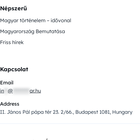
Népszerű
Magyar történelem – idővonal
Magyarország Bemutatása
Friss hírek
Kapcsolat
Email
in
**
@
*********
ar.hu
Address
II. János Pál pápa tér 23. 2/66., Budapest 1081, Hungary