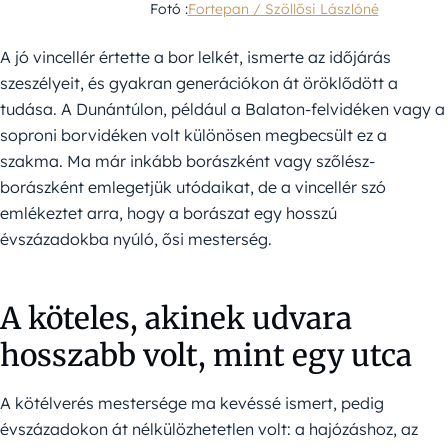
Fotó :
Fortepan / Szöllősi Lászlóné
A jó vincellér értette a bor lelkét, ismerte az időjárás
szeszélyeit, és gyakran generációkon át öröklődött a
tudása. A Dunántúlon, például a Balaton-felvidéken vagy a
soproni borvidéken volt különösen megbecsült ez a
szakma. Ma már inkább borászként vagy szőlész-
borászként emlegetjük utódaikat, de a vincellér szó
emlékeztet arra, hogy a borászat egy hosszú
évszázadokba nyúló, ősi mesterség.
A köteles, akinek udvara
hosszabb volt, mint egy utca
A kötélverés mestersége ma kevéssé ismert, pedig
évszázadokon át nélkülözhetetlen volt: a hajózáshoz, az