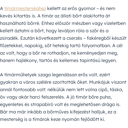
A
tímármesterséghez
kellett az erős gyomor – és nem
kevés kitartás is. A tímár az állati bőrt alakította át
használható bőrré. Ehhez először mészben vagy vizeletben
kellett áztatni a bőrt, hogy leváljon róla a szőr és a
zsiradék. Ezután következett a cserzés – fakéregből készült
főzetekkel, napokig, sőt hetekig tartó folyamatban. A cél
az volt, hogy a bőr ne rothadjon, ne keményedjen meg,
hanem hajlékony, tartós és kellemes tapintású legyen.
A tímárműhelyek szaga legendásan erős volt, ezért
gyakran a város szélére szorították őket. Munkájuk viszont
annál fontosabb volt: nélkülük nem lett volna cipő, táska,
öv vagy akár harci felszerelés. A jó tímár bőre puha,
egyenletes és strapabíró volt és meglehetősen drága is.
Bár ma már inkább a bőrműves kifejezést halljuk, ez a
mesterség is a tímárok keze nyomán fejlődött ki.