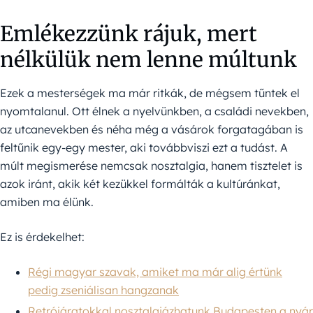
Emlékezzünk rájuk, mert
nélkülük nem lenne múltunk
Ezek a mesterségek ma már ritkák, de mégsem tűntek el
nyomtalanul. Ott élnek a nyelvünkben, a családi nevekben,
az utcanevekben és néha még a vásárok forgatagában is
feltűnik egy-egy mester, aki továbbviszi ezt a tudást. A
múlt megismerése nemcsak nosztalgia, hanem tisztelet is
azok iránt, akik két kezükkel formálták a kultúránkat,
amiben ma élünk.
Ez is érdekelhet:
Régi magyar szavak, amiket ma már alig értünk
pedig zseniálisan hangzanak
Retrójáratokkal nosztalgiázhatunk Budapesten a nyár