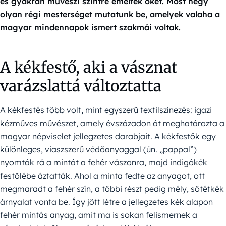
és gyakran művészi szintre emelték őket. Most négy
olyan régi mesterséget mutatunk be, amelyek valaha a
magyar mindennapok ismert szakmái voltak.
A kékfestő, aki a vásznat
varázslattá változtatta
A kékfestés több volt, mint egyszerű textilszínezés: igazi
kézműves művészet, amely évszázadon át meghatározta a
magyar népviselet jellegzetes darabjait. A kékfestők egy
különleges, viaszszerű védőanyaggal (ún. „pappal”)
nyomták rá a mintát a fehér vászonra, majd indigókék
festőlébe áztatták. Ahol a minta fedte az anyagot, ott
megmaradt a fehér szín, a többi részt pedig mély, sötétkék
árnyalat vonta be. Így jött létre a jellegzetes kék alapon
fehér mintás anyag, amit ma is sokan felismernek a