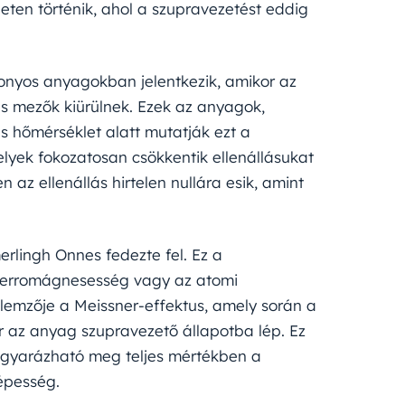
ten történik, ahol a szupravezetést eddig
onyos anyagokban jelentkezik, amikor az
es mezők kiürülnek. Ezek az anyagok,
s hőmérséklet alatt mutatják ezt a
lyek fokozatosan csökkentik ellenállásukat
az ellenállás hirtelen nullára esik, amint
rlingh Onnes fedezte fel. Ez a
ferromágnesesség vagy az atomi
llemzője a Meissner-effektus, amely során a
r az anyag szupravezető állapotba lép. Ez
agyarázható meg teljes mértékben a
képesség.