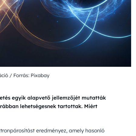
ráció / Forrás: Pixabay
tés egyik alapvető jellemzőjét mutatták
rábban lehetségesnek tartottak. Miért
ktronpárosítást eredményez, amely hasonló