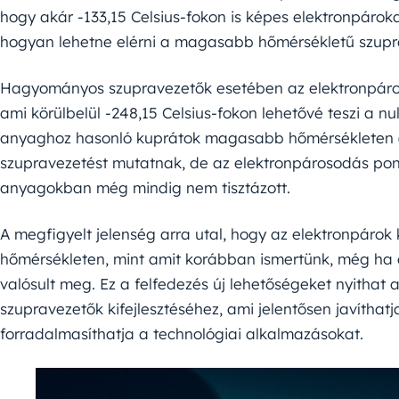
hogy akár -133,15 Celsius-fokon is képes elektronpárok
hogyan lehetne elérni a magasabb hőmérsékletű szupr
Hagyományos szupravezetők esetében az elektronpárosí
ami körülbelül -248,15 Celsius-fokon lehetővé teszi a nul
anyaghoz hasonló kuprátok magasabb hőmérsékleten (ak
szupravezetést mutatnak, de az elektronpárosodás p
anyagokban még mindig nem tisztázott.
A megfigyelt jelenség arra utal, hogy az elektronpáro
hőmérsékleten, mint amit korábban ismertünk, még ha 
valósult meg. Ez a felfedezés új lehetőségeket nyitha
szupravezetők kifejlesztéséhez, ami jelentősen javítha
forradalmasíthatja a technológiai alkalmazásokat.