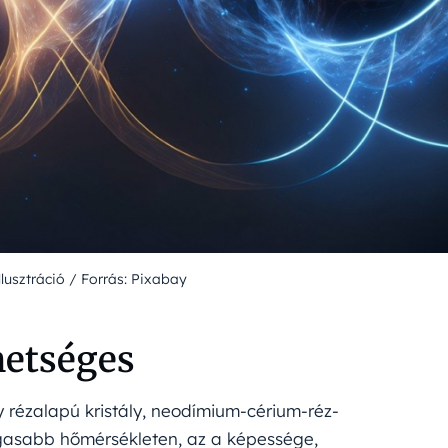
llusztráció / Forrás: Pixabay
hetséges
rézalapú kristály, neodímium-cérium-réz-
gasabb hőmérsékleten, az a képessége,