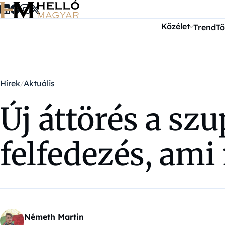
Ugrás a tartalomra
Közélet
Trend
Tö
Hírek
Aktuális
Új áttörés a s
felfedezés, am
Németh Martin