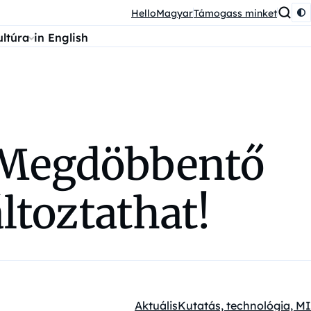
HelloMagyar
Támogass minket
ultúra
in English
: Megdöbbentő
ltoztathat!
Aktuális
Kutatás, technológia, MI