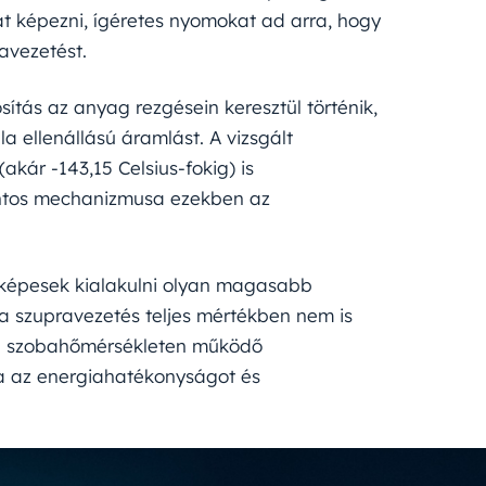
at képezni, ígéretes nyomokat ad arra, hogy
avezetést.
tás az anyag rezgésein keresztül történik,
la ellenállású áramlást. A vizsgált
ár -143,15 Celsius-fokig) is
ontos mechanizmusa ezekben az
k képesek kialakulni olyan magasabb
a szupravezetés teljes mértékben nem is
t a szobahőmérsékleten működő
tja az energiahatékonyságot és