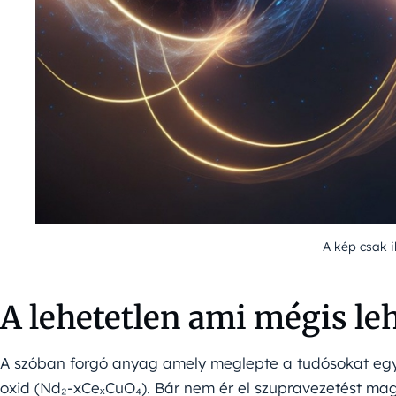
A kép csak i
A lehetetlen ami mégis le
A szóban forgó anyag amely meglepte a tudósokat egy 
oxid (Nd₂-xCeₓCuO₄). Bár nem ér el szupravezetést ma