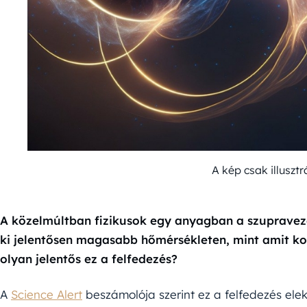
A kép csak illuszt
A közelmúltban fizikusok egy anyagban a szupraveze
ki jelentősen magasabb hőmérsékleten, mint amit ko
olyan jelentős ez a felfedezés?
A
Science Alert
beszámolója szerint ez a felfedezés ele