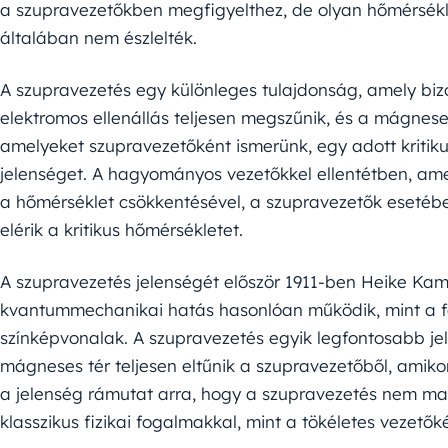
a szupravezetőkben megfigyelthez, de olyan hőmérsékle
általában nem észlelték.
A szupravezetés egy különleges tulajdonság, amely biz
elektromos ellenállás teljesen megszűnik, és a mágnes
amelyeket szupravezetőként ismerünk, egy adott kritiku
jelenséget. A hagyományos vezetőkkel ellentétben, ame
a hőmérséklet csökkentésével, a szupravezetők esetében 
elérik a kritikus hőmérsékletet.
A szupravezetés jelenségét először 1911-ben Heike Kame
kvantummechanikai hatás hasonlóan működik, mint a 
színképvonalak. A szupravezetés egyik legfontosabb je
mágneses tér teljesen eltűnik a szupravezetőből, amiko
a jelenség rámutat arra, hogy a szupravezetés nem m
klasszikus fizikai fogalmakkal, mint a tökéletes vezető