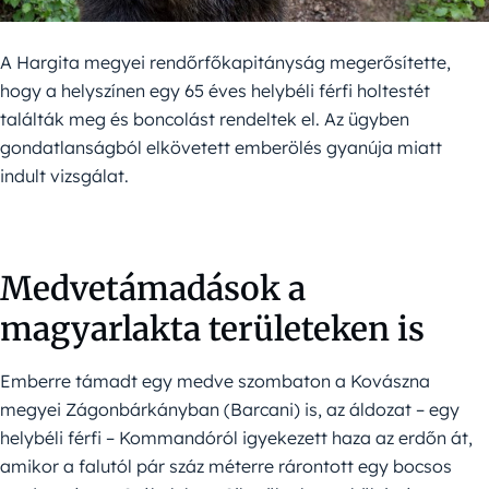
A Hargita megyei rendőrfőkapitányság megerősítette,
hogy a helyszínen egy 65 éves helybéli férfi holtestét
találták meg és boncolást rendeltek el. Az ügyben
gondatlanságból elkövetett emberölés gyanúja miatt
indult vizsgálat.
Medvetámadások a
magyarlakta területeken is
Emberre támadt egy medve szombaton a Kovászna
megyei Zágonbárkányban (Barcani) is, az áldozat – egy
helybéli férfi – Kommandóról igyekezett haza az erdőn át,
amikor a falutól pár száz méterre rárontott egy bocsos