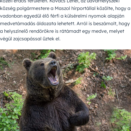
közeli erdős területen. Kovács Lehel, az udvarhelyszéki
község polgármestere a Maszol hírportállal közölte, hogy a
vadonban egyedül élő férfi a külsérelmi nyomok alapján
medvetámadás áldozata lehetett. Arról is beszámolt, hogy
a helyszínelő rendörökre is rátámadt egy medve, melyet
végül zajcsapással űztek el.