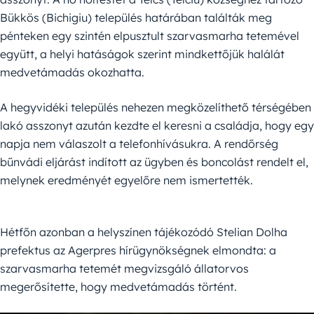
Bükkös (Bichigiu) település határában találták meg
pénteken egy szintén elpusztult szarvasmarha tetemével
együtt, a helyi hatáságok szerint mindkettőjük halálát
medvetámadás okozhatta.
A hegyvidéki település nehezen megközelíthető térségében
lakó asszonyt azután kezdte el keresni a családja, hogy egy
napja nem válaszolt a telefonhívásukra. A rendőrség
bűnvádi eljárást indított az ügyben és boncolást rendelt el,
melynek eredményét egyelőre nem ismertették.
Hétfőn azonban a helyszínen tájékozódó Stelian Dolha
prefektus az Agerpres hírügynökségnek elmondta: a
szarvasmarha tetemét megvizsgáló állatorvos
megerősítette, hogy medvetámadás történt.