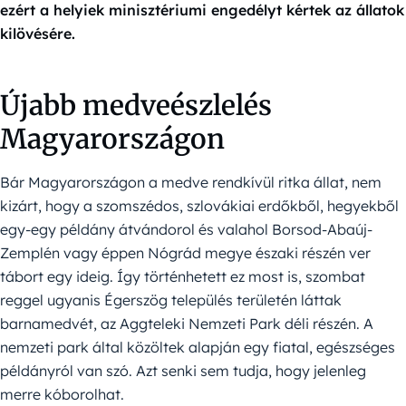
ezért a helyiek minisztériumi engedélyt kértek az állatok
kilövésére.
Újabb medveészlelés
Magyarországon
Bár Magyarországon a medve rendkívül ritka állat, nem
kizárt, hogy a szomszédos, szlovákiai erdőkből, hegyekből
egy-egy példány átvándorol és valahol Borsod-Abaúj-
Zemplén vagy éppen Nógrád megye északi részén ver
tábort egy ideig. Így történhetett ez most is, szombat
reggel ugyanis Égerszög település területén láttak
barnamedvét, az Aggteleki Nemzeti Park déli részén. A
nemzeti park által közöltek alapján egy fiatal, egészséges
példányról van szó. Azt senki sem tudja, hogy jelenleg
merre kóborolhat.