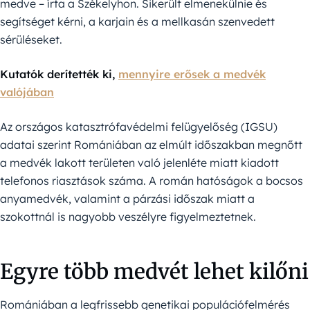
medve – írta a Székelyhon. Sikerült elmenekülnie és
segítséget kérni, a karjain és a mellkasán szenvedett
sérüléseket.
Kutatók derítették ki,
mennyire erősek a medvék
valójában
Az országos katasztrófavédelmi felügyelőség (IGSU)
adatai szerint Romániában az elmúlt időszakban megnőtt
a medvék lakott területen való jelenléte miatt kiadott
telefonos riasztások száma. A román hatóságok a bocsos
anyamedvék, valamint a párzási időszak miatt a
szokottnál is nagyobb veszélyre figyelmeztetnek.
Egyre több medvét lehet kilőni
Romániában a legfrissebb genetikai populációfelmérés