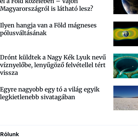
el a Föld közelében – Vajon
Magyarországról is látható lesz?
Ilyen hangja van a Föld mágneses
pólusváltásának
Drónt küldtek a Nagy Kék Lyuk nevű
víznyelőbe, lenyűgöző felvétellel tért
vissza
Egyre nagyobb egy tó a világ egyik
legkietlenebb sivatagában
Rólunk