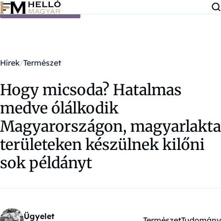
Ugrás a tartalomra
Hírek
Természet
Hogy micsoda? Hatalmas
medve ólálkodik
Magyarországon, magyarlakta
területeken készülnek kilőni
sok példányt
Ügyelet
Természet
Tudomány