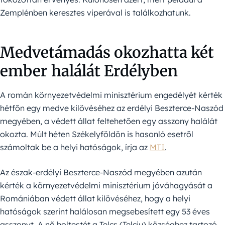
Zemplénben keresztes viperával is találkozhatunk.
Medvetámadás okozhatta két
ember halálát Erdélyben
A román környezetvédelmi minisztérium engedélyét kérték
hétfőn egy medve kilövéséhez az erdélyi Beszterce-Naszód
megyében, a védett állat feltehetően egy asszony halálát
okozta. Múlt héten Székelyföldön is hasonló esetről
számoltak be a helyi hatóságok, írja az
MTI
.
Az észak-erdélyi Beszterce-Naszód megyében azután
kérték a környezetvédelmi minisztérium jóváhagyását a
Romániában védett állat kilövéséhez, hogy a helyi
hatóságok szerint halálosan megsebesített egy 53 éves
asszonyt. A nő holtestét a Telcs (Telciu) községhez tartozó