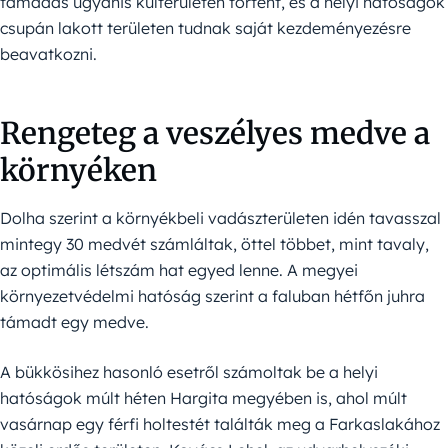
támadás ugyanis külterületen történt, és a helyi hatóságok
csupán lakott területen tudnak saját kezdeményezésre
beavatkozni.
Rengeteg a veszélyes medve a
környéken
Dolha szerint a környékbeli vadászterületen idén tavasszal
mintegy 30 medvét számláltak, öttel többet, mint tavaly,
az optimális létszám hat egyed lenne. A megyei
környezetvédelmi hatóság szerint a faluban hétfőn juhra
támadt egy medve.
A bükkösihez hasonló esetről számoltak be a helyi
hatóságok múlt héten Hargita megyében is, ahol múlt
vasárnap egy férfi holtestét találták meg a Farkaslakához