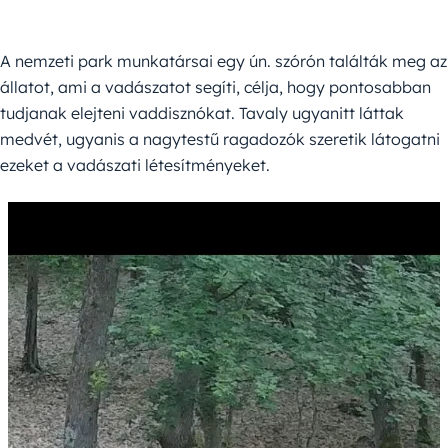
A nemzeti park munkatársai egy ún. szórón találták meg az
állatot, ami a vadászatot segíti, célja, hogy pontosabban
tudjanak elejteni vaddisznókat. Tavaly ugyanitt láttak
medvét, ugyanis a nagytestű ragadozók szeretik látogatni
ezeket a vadászati létesítményeket.