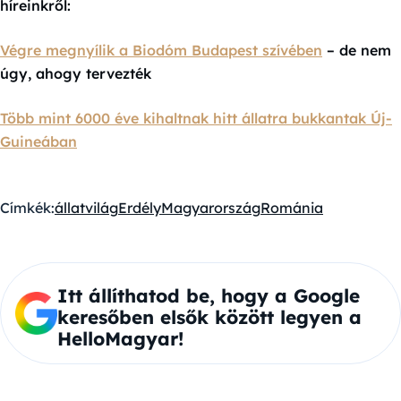
híreinkről:
Végre megnyílik a Biodóm Budapest szívében
– de nem
úgy, ahogy tervezték
Több mint 6000 éve kihaltnak hitt állatra bukkantak Új-
Guineában
Címkék:
állatvilág
Erdély
Magyarország
Románia
Itt állíthatod be, hogy a Google
keresőben elsők között legyen a
HelloMagyar!