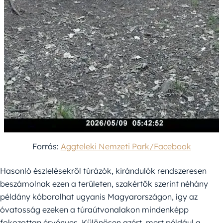
Forrás:
Aggteleki Nemzeti Park/Facebook
Hasonló észlelésekről túrázók, kirándulók rendszeresen
beszámolnak ezen a területen, szakértők szerint néhány
példány kóborolhat ugyanis Magyarországon, így az
óvatosság ezeken a túraútvonalakon mindenképp
fokozottan érvényes. Különösen azért, mert például a