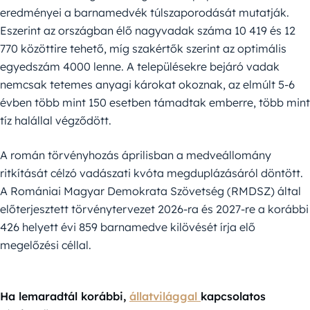
eredményei a barnamedvék túlszaporodását mutatják.
Eszerint az országban élő nagyvadak száma 10 419 és 12
770 közöttire tehető, míg szakértők szerint az optimális
egyedszám 4000 lenne. A településekre bejáró vadak
nemcsak tetemes anyagi károkat okoznak, az elmúlt 5-6
évben több mint 150 esetben támadtak emberre, több mint
tíz halállal végződött.
A román törvényhozás áprilisban a medveállomány
ritkítását célzó vadászati kvóta megduplázásáról döntött.
A Romániai Magyar Demokrata Szövetség (RMDSZ) által
előterjesztett törvénytervezet 2026-ra és 2027-re a korábbi
426 helyett évi 859 barnamedve kilövését írja elő
megelőzési céllal.
Ha lemaradtál korábbi,
állatvilággal
kapcsolatos