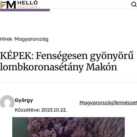
Ugrás a tartalomra
Hírek
Magyarország
KÉPEK: Fenségesen gyönyörű
lombkoronasétány Makón
György
Magyarország
Természet
Kategóriák:
Közzétéve:
2023.10.22.