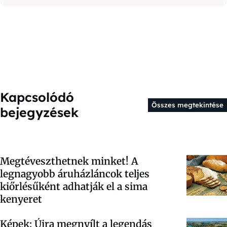
Kapcsolódó
Összes megtekintése
bejegyzések
Megtéveszthetnek minket! A
legnagyobb áruházláncok teljes
kiőrlésűként adhatják el a sima
kenyeret
Képek: Újra megnyílt a legendás