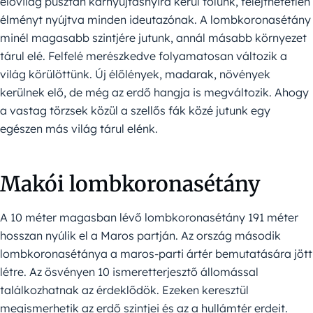
élővilág pusztán karnyújtásnyira kerül tőlünk, felejthetetlen
élményt nyújtva minden ideutazónak. A lombkoronasétány
minél magasabb szintjére jutunk, annál másabb környezet
tárul elé. Felfelé merészkedve folyamatosan változik a
világ körülöttünk. Új élőlények, madarak, növények
kerülnek elő, de még az erdő hangja is megváltozik. Ahogy
a vastag törzsek közül a szellős fák közé jutunk egy
egészen más világ tárul elénk.
Makói lombkoronasétány
A 10 méter magasban lévő lombkoronasétány 191 méter
hosszan nyúlik el a Maros partján. Az ország második
lombkoronasétánya a maros-parti ártér bemutatására jött
létre. Az ösvényen 10 ismeretterjesztő állomással
találkozhatnak az érdeklődök. Ezeken keresztül
megismerhetik az erdő szintjei és az a hullámtér erdeit.