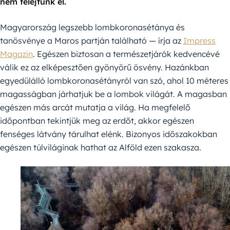
nem felejtünk el.
Magyarország legszebb lombkoronasétánya és
tanösvénye a Maros partján található — írja az
Impress
Magazin
. Egészen biztosan a természetjárók kedvencévé
válik ez az elképesztően gyönyörű ösvény. Hazánkban
egyedülálló lombkoronasétányról van szó, ahol 10 méteres
magasságban járhatjuk be a lombok világát. A magasban
egészen más arcát mutatja a világ. Ha megfelelő
időpontban tekintjük meg az erdőt, akkor egészen
fenséges látvány tárulhat elénk. Bizonyos időszakokban
egészen túlviláginak hathat az Alföld ezen szakasza.