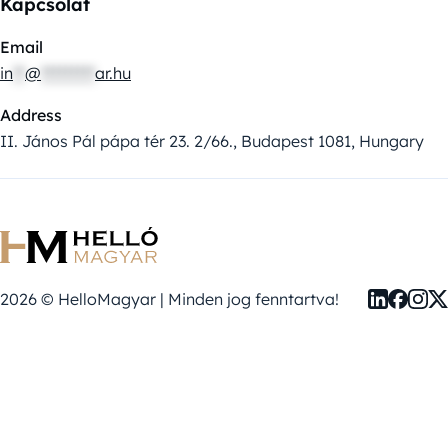
Kapcsolat
Email
in
**
@
*********
ar.hu
Address
II. János Pál pápa tér 23. 2/66., Budapest 1081, Hungary
2026 © HelloMagyar | Minden jog fenntartva!