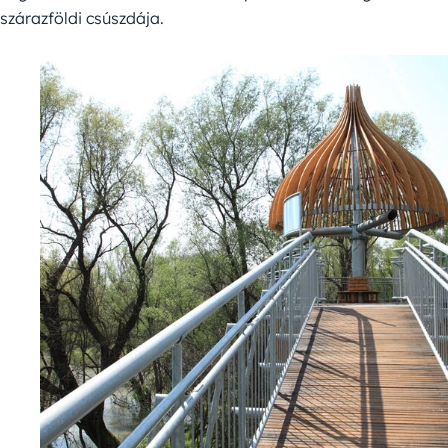
szárazföldi csúszdája.