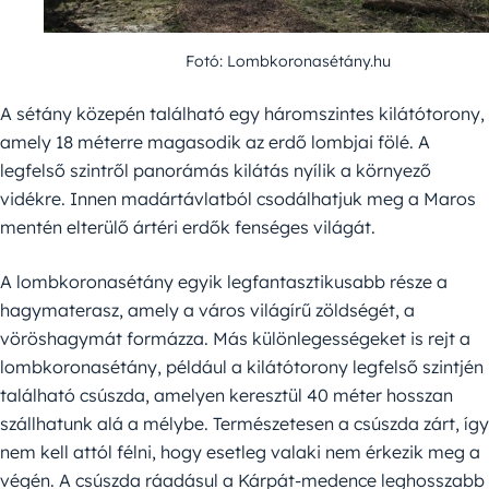
Fotó: Lombkoronasétány.hu
A sétány közepén található egy háromszintes kilátótorony,
amely 18 méterre magasodik az erdő lombjai fölé. A
legfelső szintről panorámás kilátás nyílik a környező
vidékre. Innen madártávlatból csodálhatjuk meg a Maros
mentén elterülő ártéri erdők fenséges világát.
A lombkoronasétány egyik legfantasztikusabb része a
hagymaterasz, amely a város világírű zöldségét, a
vöröshagymát formázza. Más különlegességeket is rejt a
lombkoronasétány, például a kilátótorony legfelső szintjén
található csúszda, amelyen keresztül 40 méter hosszan
szállhatunk alá a mélybe. Természetesen a csúszda zárt, így
nem kell attól félni, hogy esetleg valaki nem érkezik meg a
végén. A csúszda ráadásul a Kárpát-medence leghosszabb