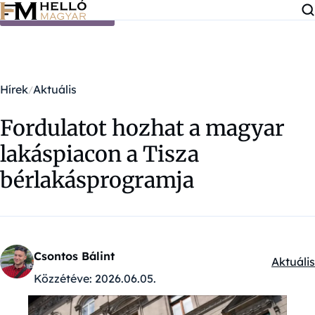
Ugrás a tartalomra
Hírek
Aktuális
Fordulatot hozhat a magyar
lakáspiacon a Tisza
bérlakásprogramja
Csontos Bálint
Aktuális
Kategór
Közzétéve:
2026.06.05.