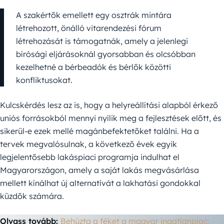
A szakértők emellett egy osztrák mintára
létrehozott, önálló vitarendezési fórum
létrehozását is támogatnák, amely a jelenlegi
bírósági eljárásoknál gyorsabban és olcsóbban
kezelhetné a bérbeadók és bérlők közötti
konfliktusokat.
Kulcskérdés lesz az is, hogy a helyreállítási alapból érkező
uniós forrásokból mennyi nyílik meg a fejlesztések előtt, és
sikerül-e ezek mellé magánbefektetőket találni. Ha a
tervek megvalósulnak, a következő évek egyik
legjelentősebb lakáspiaci programja indulhat el
Magyarországon, amely a saját lakás megvásárlása
mellett kínálhat új alternatívát a lakhatási gondokkal
küzdők számára.
Olvass tovább:
Behúzta a féket a magyar ingatlanpiac: