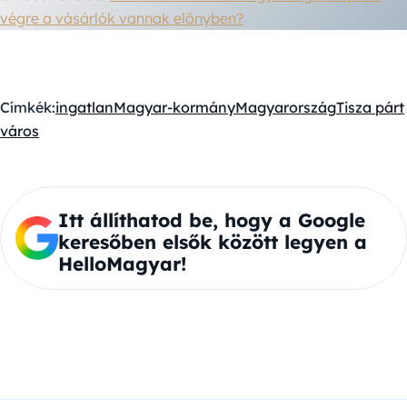
végre a vásárlók vannak előnyben?
Címkék:
ingatlan
Magyar-kormány
Magyarország
Tisza párt
város
Itt állíthatod be, hogy a Google
keresőben elsők között legyen a
HelloMagyar!