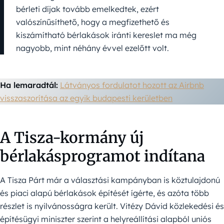
bérleti díjak tovább emelkedtek, ezért
valószínűsíthető, hogy a megfizethető és
kiszámítható bérlakások iránti kereslet ma még
nagyobb, mint néhány évvel ezelőtt volt.
Ha lemaradtál:
Látványos fordulatot hozott az Airbnb
visszaszorítása az egyik budapesti kerületben
A Tisza-kormány új
bérlakásprogramot indítana
A Tisza Párt már a választási kampányban is köztulajdonú
és piaci alapú bérlakások építését ígérte, és azóta több
részlet is nyilvánosságra került. Vitézy Dávid közlekedési és
építésügyi miniszter szerint a helyreállítási alapból uniós