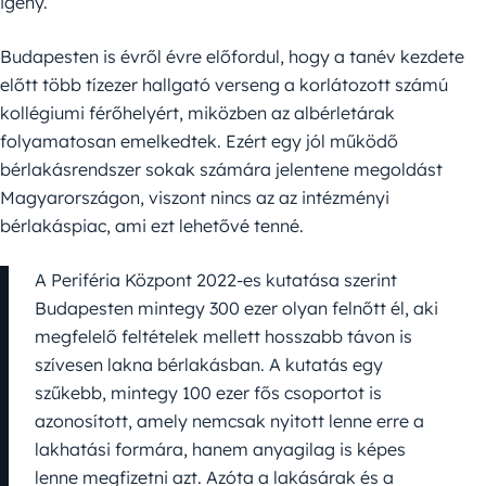
igény.
Budapesten is évről évre előfordul, hogy a tanév kezdete
előtt több tízezer hallgató verseng a korlátozott számú
kollégiumi férőhelyért, miközben az albérletárak
folyamatosan emelkedtek. Ezért egy jól működő
bérlakásrendszer sokak számára jelentene megoldást
Magyarországon, viszont nincs az az intézményi
bérlakáspiac, ami ezt lehetővé tenné.
A Periféria Központ 2022-es kutatása szerint
Budapesten mintegy 300 ezer olyan felnőtt él, aki
megfelelő feltételek mellett hosszabb távon is
szívesen lakna bérlakásban. A kutatás egy
szűkebb, mintegy 100 ezer fős csoportot is
azonosított, amely nemcsak nyitott lenne erre a
lakhatási formára, hanem anyagilag is képes
lenne megfizetni azt. Azóta a lakásárak és a