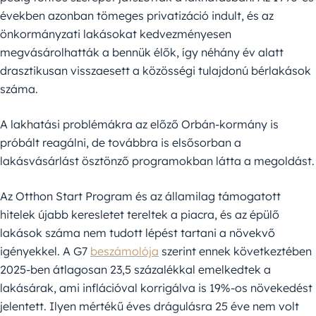
években azonban tömeges privatizáció indult, és az
önkormányzati lakásokat kedvezményesen
megvásárolhatták a bennük élők, így néhány év alatt
drasztikusan visszaesett a közösségi tulajdonú bérlakások
száma.
A lakhatási problémákra az előző Orbán-kormány is
próbált reagálni, de továbbra is elsősorban a
lakásvásárlást ösztönző programokban látta a megoldást.
Az Otthon Start Program és az államilag támogatott
hitelek újabb keresletet tereltek a piacra, és az épülő
lakások száma nem tudott lépést tartani a növekvő
igényekkel. A G7
beszámolója
szerint ennek következtében
2025-ben átlagosan 23,5 százalékkal emelkedtek a
lakásárak, ami inflációval korrigálva is 19%-os növekedést
jelentett. Ilyen mértékű éves drágulásra 25 éve nem volt