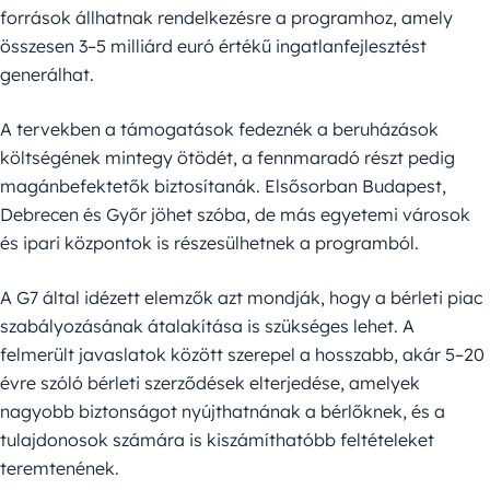
források állhatnak rendelkezésre a programhoz, amely
összesen 3–5 milliárd euró értékű ingatlanfejlesztést
generálhat.
A tervekben a támogatások fedeznék a beruházások
költségének mintegy ötödét, a fennmaradó részt pedig
magánbefektetők biztosítanák. Elsősorban Budapest,
Debrecen és Győr jöhet szóba, de más egyetemi városok
és ipari központok is részesülhetnek a programból.
A G7 által idézett elemzők azt mondják, hogy a bérleti piac
szabályozásának átalakítása is szükséges lehet. A
felmerült javaslatok között szerepel a hosszabb, akár 5–20
évre szóló bérleti szerződések elterjedése, amelyek
nagyobb biztonságot nyújthatnának a bérlőknek, és a
tulajdonosok számára is kiszámíthatóbb feltételeket
teremtenének.