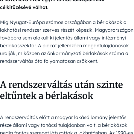
célkitűzésévé válhat.
Míg Nyugat-Európa számos országában a bérlakások a
lakhatási rendszer szerves részét képezik, Magyarországon
továbbra sem alakult ki jelentős állami vagy intézményi
bérlakásszektor. A piacot jellemzően magántulajdonosok
uralják, miközben az önkormányzati bérlakások száma a
rendszerváltás óta folyamatosan csökkent.
A rendszerváltás után szinte
eltűntek a bérlakások
A rendszerváltás előtt a magyar lakásállomány jelentős
része állami vagy tanácsi tulajdonban volt, a bérlakások
pedig fontos szerepet játszottak a lakhatásban. Az 1990-es