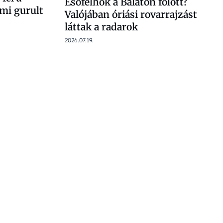
Esőfelhők a Balaton fölött?
 mi gurult
Valójában óriási rovarrajzást
láttak a radarok
2026.07.19.