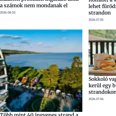
a számok nem mondanak el
lehet füröd
strandon
2026.08.02.
2026.07.30.
Sokkoló vag
kerül egy b
strandoko
2026.07.06.
Több mint 40 ingyenes strand a