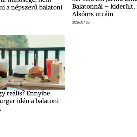
Balatonnál – kiderült,
ni a népszerű balatoni
Alsóörs utcáin
2026.07.20.
y reális? Ennyibe
urger idén a balatoni
n