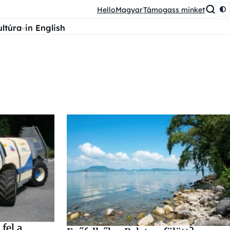
HelloMagyar
Támogass minket
ultúra
in English
 fel a