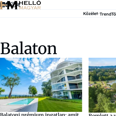
Ugrás a tartalomra
Közélet
Trend
Tö
Balaton
Balatoni prémium ingatlan: amit
Romlott a 