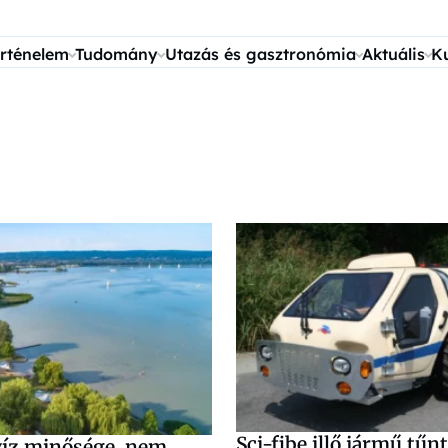
rténelem
Tudomány
Utazás és gasztronómia
Aktuális
K
Sci-fibe illő jármű tűnt
víz minősége, nem