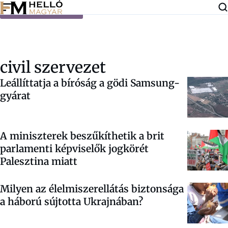
Ugrás a tartalomra
civil szervezet
Leállíttatja a bíróság a gödi Samsung-
gyárat
A miniszterek beszűkíthetik a brit
parlamenti képviselők jogkörét
Palesztina miatt
Milyen az élelmiszerellátás biztonsága
a háború sújtotta Ukrajnában?