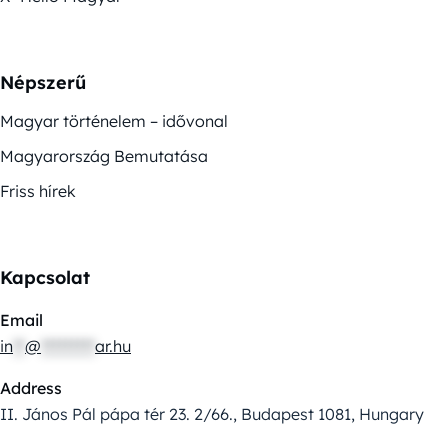
Népszerű
Magyar történelem – idővonal
Magyarország Bemutatása
Friss hírek
Kapcsolat
Email
in
**
@
*********
ar.hu
Address
II. János Pál pápa tér 23. 2/66., Budapest 1081, Hungary