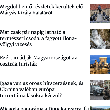
Megdöbbentő részletek kerültek elő
Mátyás király haláláról
Már csak pár napig látható a
természeti csoda, a fagyott Ilona-
völgyi vízesés
Ezért imádják Magyarországot az
osztrák turisták
Igaza van az orosz hírszerzésnek, és
Ukrajna valóban európai
terrortámadásokra készül?
Micsoda panoráma a Dunakanyarra! Új