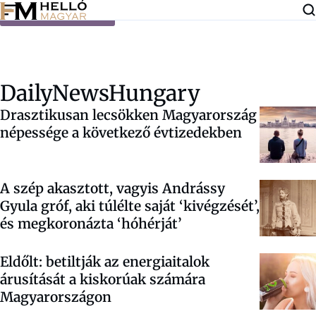
Ugrás a tartalomra
DailyNewsHungary
Drasztikusan lecsökken Magyarország
népessége a következő évtizedekben
A szép akasztott, vagyis Andrássy
Gyula gróf, aki túlélte saját ‘kivégzését’,
és megkoronázta ‘hóhérját’
Eldőlt: betiltják az energiaitalok
árusítását a kiskorúak számára
Magyarországon