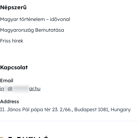
Népszerű
Magyar történelem – idővonal
Magyarország Bemutatása
Friss hírek
Kapcsolat
Email
in
**
@
*********
ar.hu
Address
II. János Pál pápa tér 23. 2/66., Budapest 1081, Hungary