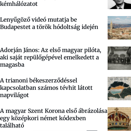
kémhálózatot
Lenyűgöző videó mutatja be
Budapestet a török hódoltság idején
Adorján János: Az első magyar pilóta,
aki saját repülőgépével emelkedett a
magasba
A trianoni békeszerződéssel
kapcsolatban számos tévhit látott
napvilágot
A magyar Szent Korona első ábrázolása
egy középkori német kódexben
található