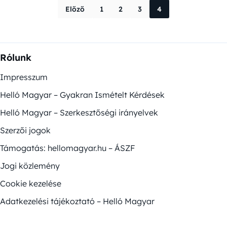
Bejegyzések la
Előző
1
2
3
4
Rólunk
Impresszum
Helló Magyar – Gyakran Ismételt Kérdések
Helló Magyar – Szerkesztőségi irányelvek
Szerzői jogok
Támogatás: hellomagyar.hu – ÁSZF
Jogi közlemény
Cookie kezelése
Adatkezelési tájékoztató – Helló Magyar