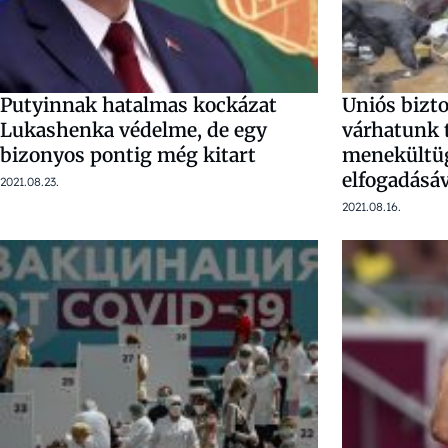
Putyinnak hatalmas kockázat
Uniós bizto
Lukashenka védelme, de egy
várhatunk 
bizonyos pontig még kitart
menekültü
elfogadásáv
2021.08.23.
2021.08.16.