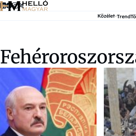
Ugrás a tartalomra
Közélet
Trend
Tö
Fehéroroszorsz