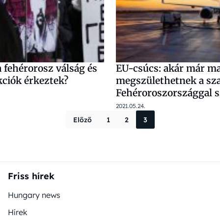
a fehérorosz válság és
EU-csúcs: akár már m
kciók érkeztek?
megszülethetnek a sz
Fehéroroszországgal 
2021.05.24.
Bejegyzések 
Előző
1
2
3
Friss hírek
Hungary news
Hírek