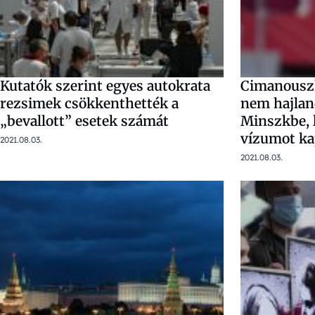
Kutatók szerint egyes autokrata
Cimanouszk
rezsimek csökkenthették a
nem hajlan
„bevallott” esetek számát
Minszkbe, 
vízumot k
2021.08.03.
2021.08.03.