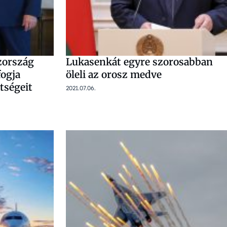
zország
Lukasenkát egyre szorosabban
fogja
öleli az orosz medve
tségeit
2021.07.06.