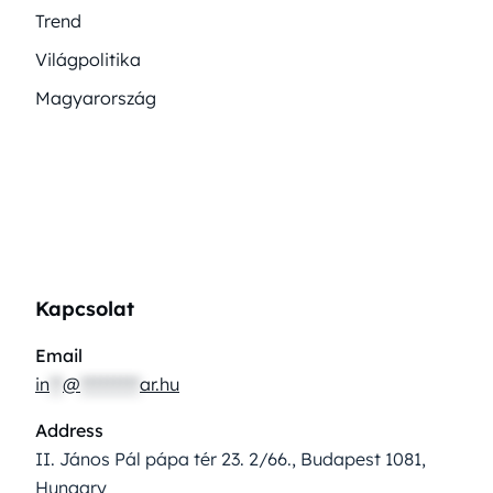
Trend
Világpolitika
Magyarország
Kapcsolat
Email
in
**
@
*********
ar.hu
Address
II. János Pál pápa tér 23. 2/66., Budapest 1081,
Hungary