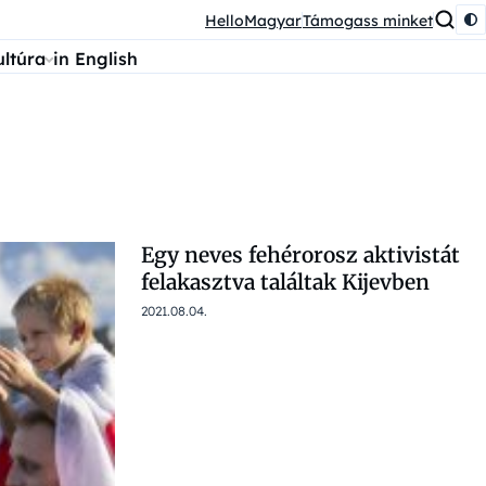
HelloMagyar
Támogass minket
ultúra
in English
Egy neves fehérorosz aktivistát
felakasztva találtak Kijevben
2021.08.04.