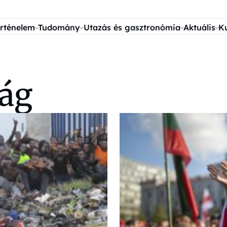
rténelem
Tudomány
Utazás és gasztronómia
Aktuális
K
ág