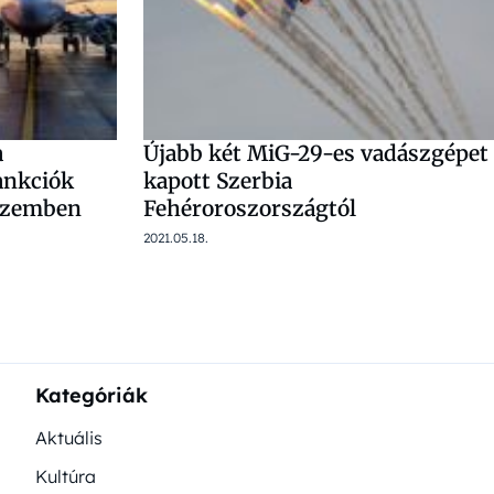
a
Újabb két MiG-29-es vadászgépet
ankciók
kapott Szerbia
szemben
Fehéroroszországtól
2021.05.18.
lapozása
Kategóriák
Aktuális
Kultúra