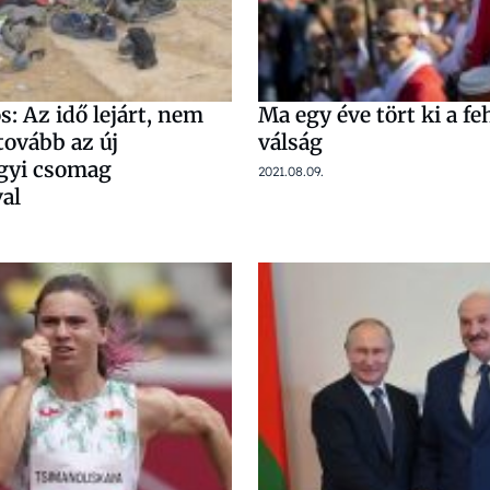
s: Az idő lejárt, nem
Ma egy éve tört ki a f
tovább az új
válság
gyi csomag
2021.08.09.
al