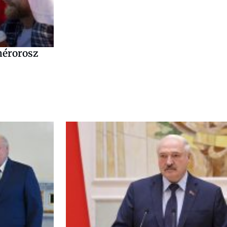
ehérorosz