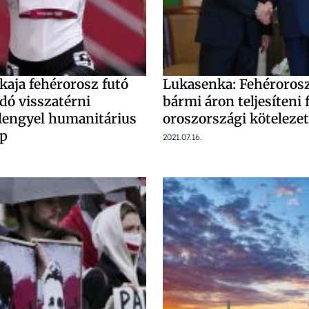
aja fehérorosz futó
Lukasenka: Fehéroros
dó visszatérni
bármi áron teljesíteni 
lengyel humanitárius
oroszországi kötelezet
ap
2021.07.16.