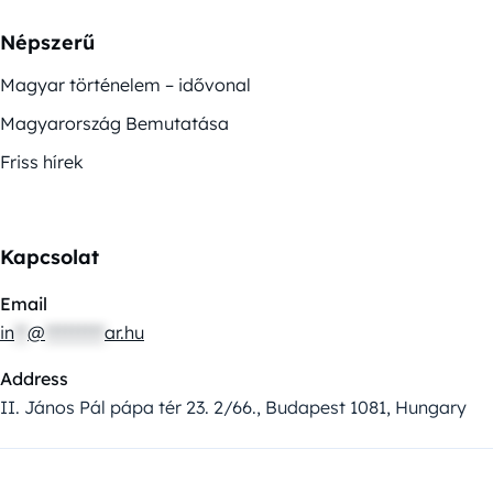
Népszerű
Magyar történelem – idővonal
Magyarország Bemutatása
Friss hírek
Kapcsolat
Email
in
**
@
*********
ar.hu
Address
II. János Pál pápa tér 23. 2/66., Budapest 1081, Hungary