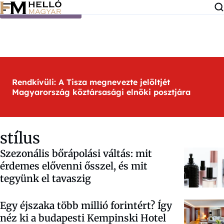
Ugrás a tartalomra
Rendkívüli: A Tisza megnevezte jelöltjét
Magyarország köztársasági elnöki posztjára
stílus
Szezonális bőrápolási váltás: mit
érdemes elővenni ősszel, és mit
tegyünk el tavaszig
Egy éjszaka több millió forintért? Így
néz ki a budapesti Kempinski Hotel